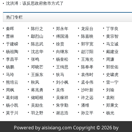
沈洪溥：该反思政府救市方式了
热门专栏
秦晖
陈行之
郑永年
龙应台
丁学良
曹林
鄢烈山
傅国涌
陈嘉映
黄宗智
于建嵘
陈志武
徐贲
郭宇宽
马立诚
杨祖陶
沈志华
向继东
赵汀阳
戴建业
李昌平
张鸣
杨奎松
王海光
周濂
杨鹏
邓晓芒
王缉思
陈奉孝
郭世佑
马玲
王振东
狄马
袁伟时
史啸虎
熊培云
秋风
刘小枫
孟令伟
雷一宁
周枫
蒋兆勇
吴伟
沙叶新
刘瑜
葛剑雄
储昭根
吴稼祥
许之远
袁刚
杨小凯
吴励生
朱学勤
潘维
郑秉文
莫于川
羽之野
谢志浩
孙立平
杨光
Powered by aisixiang.com Copyright © 2026 by