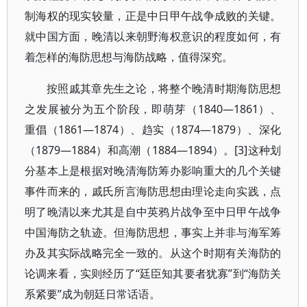
制海权的现实较量，正是中日甲午战争成败的关键。
就中国方面，晚清以来朝野海权意识的程度如何，有
着怎样的海防思想与海防战略，值得深究。
按照戚其章先生之论，将整个晚清时期海防思想
之发展被分为五个阶段，即萌芽（1840—1861）、
重倡（1861—1874）、趋实（1874—1879）、深化
（1879—1884）和高潮（1884—1894）。[3]这种划
分基本上是根据对晚清海防筹办影响重大的几个关键
事件而来的，戚氏所言海防思想由理论走向实践，点
明了晚清以来尤其是自中英鸦片战争至中日甲午战争
中国海防之轨迹。但海防思想，事实上并非与海军筹
办及其实际战略完全一致的。从这个时期有关海防的
论调来看，实则经历了“廷臣知其要者犹寡”到“海防关
系紧要”成为朝廷日常话语。