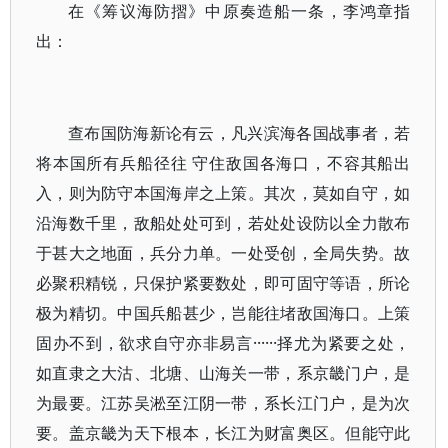
在《筹议海防摺》中原奏造船一条，李鸿章指
出：
查布国防海新论有云，凡兴滨海各国战事者，若
将本国所有兵船径往 守住敌国各海口，不容其船出
入，则为防守本国海岸之上策。其次，莫如自守，如
沿海数千里，敌船处处可到，若处处设防以全力散布
于甚大之地面，兵分力单。一处受创，全局失势。故
必聚积精锐，只保护紧要数处，即可固守等语，所论
极为精切。中国兵船甚少，岂能往堵敌国海口。上策
固办不到，欲求自守亦非易言······择尤为紧要之处，
如直隶之大沽、北塘、山海关一带，系京畿门户，是
为最要。江苏吴淞至江阴一带，系长江门户，是为次
要。盖京畿为天下根本，长江为财富奥区。但能守此