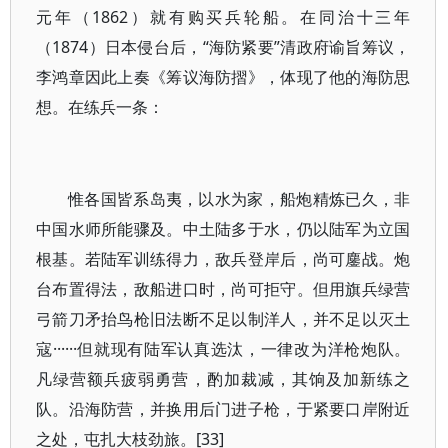
元年（1862）就有购买兵轮船。在同治十三年
（1874）日本侵台后，“海防紧要”清政府谕旨筹议，
李鸿章因此上奏《筹议海防摺》，体现了他的海防思
想。在练兵一条：
惟各国皆系岛夷，以水为家，船炮精炼已久，非
中国水师所能骤及。中土陆多于水，仍以陆军为立国
根基。若陆军训练得力，敌兵登岸后，尚可鏖战。炮
台布置得法，敌船进口时，尚可拒守。但用旗兵绿营
弓箭刀矛抬鸟枪旧法断不足以制洋人，并不足以灭土
寇······但就现有陆军认真选汰，一律改为洋枪炮队。
凡绿营额兵疲弱勇营，酌加裁减，其饷及加新练之
队。沿海防营，并换用后门进子枪，于紧要口岸附近
之处，屯扎大枝劲旅。[33]