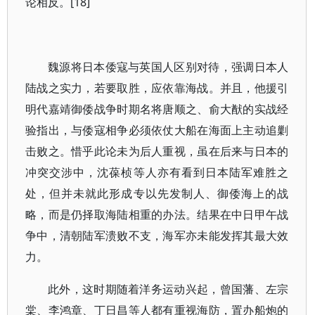
论相反。[18]
魏源将日本倭寇与英国人区别对待，强调日本人
陆战之实力，若要取胜，应依靠海战。并且，他援引
明代嘉靖御倭战争时期名将唐顺之、俞大猷的实战经
验指出，与倭寇相争必须依仗大船在海面上主动追剿
击败之。惜乎此论未为后人重视，虽在后来与日本的
冲突交涉中，沈葆桢等人亦有看到日本陆军难胜之
处，但并未就此形成专以先发制人、御倭海上的战
略，而是仍择取海陆相重的办法。结果在中日甲午战
争中，清朝陆军溃败不支，海军亦未能发挥其最大效
力。
此外，这时期随着洋务运动兴起，曾国藩、左宗
棠、李鸿章、丁日昌等人都有重视海防，置办船炮的