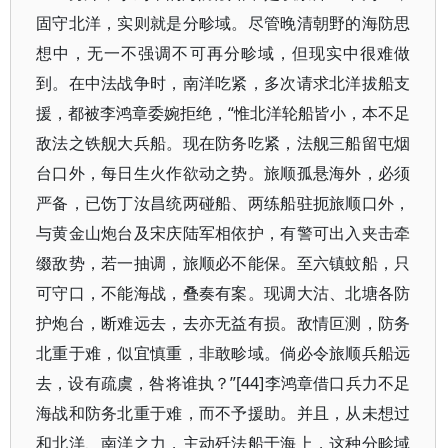
固守北洋，实则就是分畛域。尽管晚清朝野的海防思
想中，无一不强调不可再分畛域，但现实中很难做
到。在中法战争时，南洋吃紧，多次请求北洋拔船支
援，都被李鸿章委婉拒绝，“惟北洋轮船皆小，本不足
敌法之铁舰大兵船。现在防务吃紧，法舰三船留屯烟
台口外，每日生火作欲动之势。旅顺孤悬海外，必须
严备，已饬丁汝昌统两碰船、两练船驻扼旅顺口外，
与黄金山炮台及宋庆陆军相依护，有警可出入夹击牵
缀敌势，若一抽调，旅顺必不能保。至六镇蚊船，只
可守口，不能海战，叠奏有案。现调大沽、北塘各防
护炮台，断难远去，去亦无益有损。敌情叵测，防务
北重于难，似宜慎重，非敢畛域。倘必令旅顺兵船远
去，设有疏虞，咎将谁执？”[44]李鸿章借口兵力不足
海战和防务北重于难，而不予援助。并且，从未想过
和北洋、南洋之力，主动歼法船于海上，这种分畛域