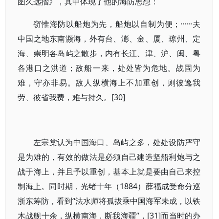
图久远摺》，其中体现了他的海防思想：
窃惟海防以船炮为先，船炮以自制为便；······夫
中国之地东南濒海，外有台、澎、金、厦、琼州、定
海、崇明各岛屿之散步，内有长江、津、沪、闽、粤
各港口之洪道；敌船一来，处处皆为危地。战固为
难，守亦非易。敌人纵横海上不加重创，则彼逸我
劳、彼省我费，难与持久。[30]
左宗棠认为中国海口、岛屿之多，处处设防严守
是为难的，有效的做法是必须自己建造坚船利炮与之
战于海上，并且予以重创，基本上就是要由自己来控
制海上。同时期，光绪十年（1884）薛福成受命分巡
浙东筹防，看到“法水师将孤拔乘中国海军未成，以铁
木战舰十余，纵横南海，断我海疆”，[31]而当时的办