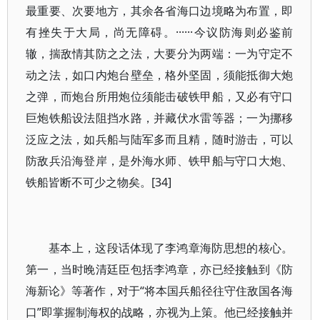
最重要、次要地方，其余各省海口边境略为布置，即
有挫失于大局，尚无障碍。······今议防海则必鉴前
辙，揣敌情其防之之法，大要分为两端：一为守定不
动之法，如口内炮台壁垒，格外坚固，须能抵御大炮
之弹，而炮台所用炮位须能击破铁甲船，又必有守口
巨炮铁船设法阻挡水路，并藏伏水雷等器；一为挪移
泛应之法，如兵船与陆军多而且精，随时游击，可以
防敌兵沿海登岸，是外海水师、铁甲船与守口大炮、
铁船皆断不可少之物矣。[34]
基本上，这段话体现了李鸿章海防思想的核心。
第一，当时晚清廷臣包括李鸿章，亦已经接触到《防
海新论》等著作，对于“将本国兵船径往守住敌国各海
口”即掌握制海权的战略，亦视为上策。他已经接触并