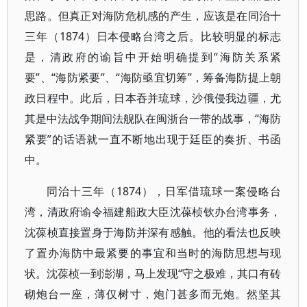
思路。但真正对海防危机感的产生，应该是在同治十
三年（1874）日本侵略台湾之后。比较明显的标志
是，清政府的谕旨中开始明确提到“海防关系紧
要”、“海防紧要”、“海防亟宜切筹”，筹备海防提上朝
政日程中。此后，日本吞并琉球，沙俄侵我边疆，尤
其是中法战争期间法舰队在闽浙台一带的战事，“海防
紧要”的话语就一直不断地出现于廷臣的奏折、书函
中。
同治十三年（1874），日军借琉球一案侵略台
湾，清政府谕令福建船政大臣沈葆桢钦办台湾事务，
沈葆桢直接置身于海防并深有感触。他的看法也反映
了置办海防中最紧要的事宜和当时的海防思想与现
状。沈葆桢一到澎湖，马上发现“守之极难，其口有砖
砌炮台一座，薄仅树寸，炮门甚多而无炮。然坚其