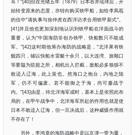
耳！”[40]但在光绪五年（1879）日本吞并琉球后，开
始转变原来的态度，亦转向购买铁甲船，如给李凤苞
的信中“请执事与徐仲虎在西洋访求合用铁甲新式”。
[41]并且他也更加深刻地认识到铁甲船在洋面战斗的
重要，认为“中国海防非创办铁甲、快船数只不能成
军。”[42]这时期他筹办海防的战略是，“北洋果有铁
舰四只，辅以快船水雷艇十余只，以大连湾、旅顺口
等要隘为驻扼之所，相机出入拦截，敌船必多狼狈不
敢迳入辽海，此上策也。然海口之炮台，内地之陆
军，仍不可偏废。若不能御之于海，尚可鏖战于
内。”[43]由是，待北洋海军成时，基本上是依照此布
局的，在甲午战争中，北洋海军所起的作用也就是使
日本不敢迳入辽海，但一旦决战后，这种威慑作用就
不存在了！
另外，李鸿章的海防战略中是以京津一带为重，