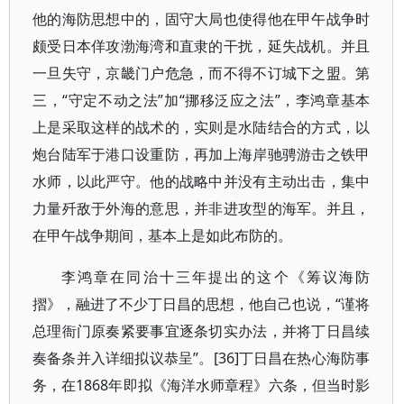
他的海防思想中的，固守大局也使得他在甲午战争时
颇受日本佯攻渤海湾和直隶的干扰，延失战机。并且
一旦失守，京畿门户危急，而不得不订城下之盟。第
三，“守定不动之法”加“挪移泛应之法”，李鸿章基本
上是采取这样的战术的，实则是水陆结合的方式，以
炮台陆军于港口设重防，再加上海岸驰骋游击之铁甲
水师，以此严守。他的战略中并没有主动出击，集中
力量歼敌于外海的意思，并非进攻型的海军。并且，
在甲午战争期间，基本上是如此布防的。
李鸿章在同治十三年提出的这个《筹议海防
摺》，融进了不少丁日昌的思想，他自己也说，“谨将
总理衙门原奏紧要事宜逐条切实办法，并将丁日昌续
奏备条并入详细拟议恭呈”。[36]丁日昌在热心海防事
务，在1868年即拟《海洋水师章程》六条，但当时影