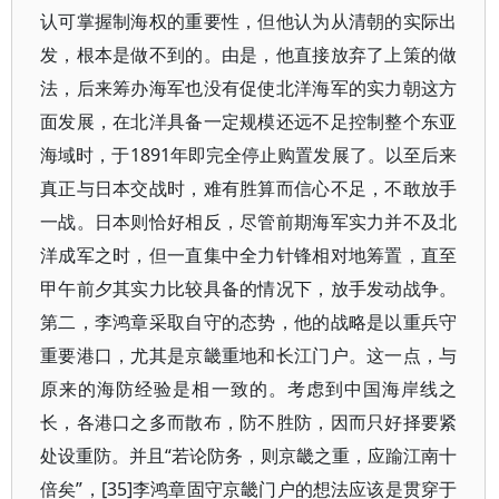
认可掌握制海权的重要性，但他认为从清朝的实际出
发，根本是做不到的。由是，他直接放弃了上策的做
法，后来筹办海军也没有促使北洋海军的实力朝这方
面发展，在北洋具备一定规模还远不足控制整个东亚
海域时，于1891年即完全停止购置发展了。以至后来
真正与日本交战时，难有胜算而信心不足，不敢放手
一战。日本则恰好相反，尽管前期海军实力并不及北
洋成军之时，但一直集中全力针锋相对地筹置，直至
甲午前夕其实力比较具备的情况下，放手发动战争。
第二，李鸿章采取自守的态势，他的战略是以重兵守
重要港口，尤其是京畿重地和长江门户。这一点，与
原来的海防经验是相一致的。考虑到中国海岸线之
长，各港口之多而散布，防不胜防，因而只好择要紧
处设重防。并且“若论防务，则京畿之重，应踰江南十
倍矣”，[35]李鸿章固守京畿门户的想法应该是贯穿于