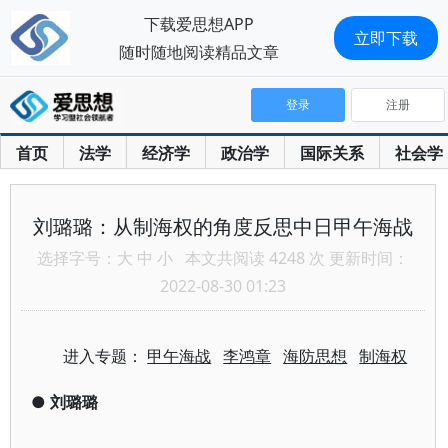
下载爱思想APP
立即下载
随时随地阅读精品文章
登录
注册
首页
法学
经济学
政治学
国际关系
社会学
刘璐璐：从制海权的角度反思中日甲午海战
选择字号：
大
中
小
本文共阅读 4248 次 更新时间：
2022-08-30 01:23
进入专题：
甲午海战
李鸿章
海防思想
制海权
●
刘璐璐