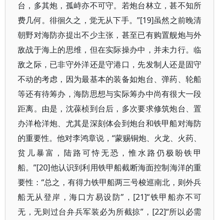
台，多其炮，孤峙亦不可守。若炮台林立，甚不知所
费几何。徘徊久之，觉无从下手。”[19]虽然之前晚清
朝野对海防亦提出不少主张，甚至已有购置舰炮与外
敌战于海上的思维，但在实际操办中，并未力行。临
敌之际，已非守外洋还是守港口，先发制人还是固守
不动的考虑，因为最基本的装备如炮台、弹药、轮船
等还有待筹办，海防思想与实际筹办中尚有很大一段
距离。由是，沈葆桢到台后，多次要求修筑炮台、置
办洋枪洋炮、尤其是深刻体会到炮台和铁甲船对海防
的重要性。他对李鸿章说，“蒙赐铜炮、火龙、火药、
贫儿暴富，陆路可恃无恐，惟水路仍极盼铁甲
船。”[20]他认识到利用铁甲船截断海面控制海洋的重
要性：“总之，有得力铁甲船两三号梭巡南北，则外兵
船无从登岸，海口方易设防”，[21]“铁甲船亦不可
无，无则过台弁兵军装必为所截掠”，[22]“所以必需