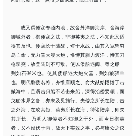
或又谓倭寇专骚内地，故舍外洋御海岸、舍海岸
御城外者，御倭寇之法，非御英夷之法，不知此又适
得其反也。倭寇长于陆战，短于水战，由其入寇皆穷
岛亡命，无力置大艘大炮，惟恃其胆力渡洋，恃其刀
枪豕突，故登陆则不可敌。使以倭船遇闽、粤之船，
则如石碾米也。使其倭船遇大炮火器，则如狼驱羊
也。明代剿倭名将，亦惟唐顺之、俞大猷始惓惓于击
贼海中，且谓击归船不若击来船，深得治倭要领，而
戈船水犀之备，亦未及见施行。夫倭之所长在陆，击
之外海，在攻其短。英夷所长在海，待诸陆岸，则失
其所长。乃明人御倭者不知御之于外，而今日御英
者，又不设伏于内，故天下实效之事，必与庸众之议