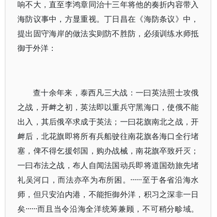
响不大，直至李鸿章同治十三年将他的奏折内容带入
海防议事中，方显重视。丁日昌在《海防条议》中，
提出固守海岸的做法实则防不胜防，必须训练水师抵
御于外洋：
查十余年来，泰西凡三大战：一曰英法照士攻俄
之战，开衅之初，英法即以重兵守黑海口，使俄不能
出入，其后俄卒求成于英法；一曰花旗南北之战，开
衅后，北花旗即将所有兵船驶往南花旗各海口全行堵
塞，俾不得乞援邻国，购办战械，南花旗卒致歼灭；
一曰布法之战，布人自闻法国动兵即将道国劲旅先堵
礼吴河口，而法亦卒为布所困。······至于各省沿海水
师，但只安泊内港，不能拒御外洋，积习之深非一日
矣······而且当令沿海全洋统筹兼顾，不可稍分畛域。