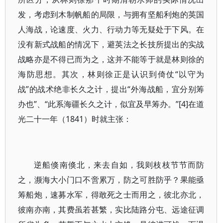
发，考虑到木制帆船的局限，与拥有坚船利炮的英国
人海战，论速度、火力、行动力等无疑处于下风。在
没有新式战船的情况下，避英法之长技所提出的实战
战略亦是不得已而为之，这并不能等于就是林则徐的
海防思想。其次，林则徐正是认识到倚仗“以守为
战”的战术绝非长久之计，提出“外海战船，宜分别筹
办也”、“此系海疆长久之计，似宜及早筹办。”[4]在道
光二十一年（1841）时就主张：
逆船倏南倏北，来去自如，我则枝枝节节而防
之，濒海大小门口不啻累万，防之可胜防乎？果能亟
筹船炮，速募水军，得敢死之士而用之，彼北亦北，
彼南亦南，其费虽若甚繁，实比陆路分屯、远途征调