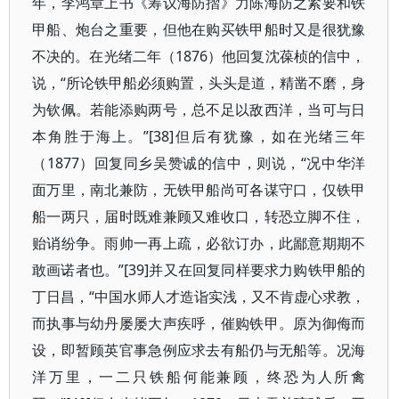
年，李鸿章上书《筹议海防摺》力陈海防之紧要和铁
甲船、炮台之重要，但他在购买铁甲船时又是很犹豫
不决的。在光绪二年（1876）他回复沈葆桢的信中，
说，“所论铁甲船必须购置，头头是道，精凿不磨，身
为钦佩。若能添购两号，总不足以敌西洋，当可与日
本角胜于海上。”[38]但后有犹豫，如在光绪三年
（1877）回复同乡吴赞诚的信中，则说，“况中华洋
面万里，南北兼防，无铁甲船尚可各谋守口，仅铁甲
船一两只，届时既难兼顾又难收口，转恐立脚不住，
贻诮纷争。雨帅一再上疏，必欲订办，此鄙意期期不
敢画诺者也。”[39]并又在回复同样要求力购铁甲船的
丁日昌，“中国水师人才造诣实浅，又不肯虚心求教，
而执事与幼丹屡屡大声疾呼，催购铁甲。原为御侮而
设，即暂顾英官事急例应求去有船仍与无船等。况海
洋万里，一二只铁船何能兼顾，终恐为人所禽