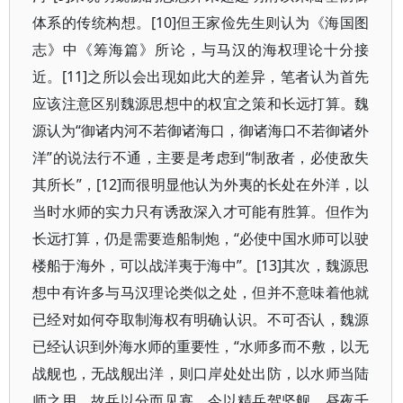
体系的传统构想。[10]但王家俭先生则认为《海国图
志》中《筹海篇》所论，与马汉的海权理论十分接
近。[11]之所以会出现如此大的差异，笔者认为首先
应该注意区别魏源思想中的权宜之策和长远打算。魏
源认为“御诸内河不若御诸海口，御诸海口不若御诸外
洋”的说法行不通，主要是考虑到“制敌者，必使敌失
其所长”，[12]而很明显他认为外夷的长处在外洋，以
当时水师的实力只有诱敌深入才可能有胜算。但作为
长远打算，仍是需要造船制炮，“必使中国水师可以驶
楼船于海外，可以战洋夷于海中”。[13]其次，魏源思
想中有许多与马汉理论类似之处，但并不意味着他就
已经对如何夺取制海权有明确认识。不可否认，魏源
已经认识到外海水师的重要性，“水师多而不敷，以无
战舰也，无战舰出洋，则口岸处处出防，以水师当陆
师之用，故兵以分而见寡。今以精兵驾坚舰，昼夜千