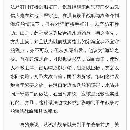
法只有用钉椿沉船堵口、设置障碍来封锁海口然后凭
借大炮在陆地上严守之。在没有铁甲战舰与敌争夺制
海权的情况下，只有对洋面拱手相让，以至防不胜
防。由是，薛福成认为应合练水师劲旅，与之争先，
方为上策；并且认为以前魏源指出的定海宜弃不宜守
的观点，亦不可取；但从实际出发，他认为“海防之
要。首在建筑炮台，可以扼据形势，四面轰击，使敌
人不敢近岸。然后辅之以兵轮，阻之以巨椿，护之以
水陆劲旅，则虽大敌当前，而不为所憾。”[32]这种设
炮台于紧要之处，在港口附近布兵船和障碍，水陆共
同严守港口的做法，在当时来说，应该是比较现实通
行的。并且，这种做法也或多或少影响到甲午战争时
的海防战略和具体部署。
总的来说，从鸦片战争以来到甲午战争前夕，关