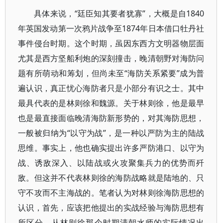
具体来说，“廷臣知其要者犹寡”，大概是自1840
年英国发动第一次鸦片战争至1874年日本借口牡丹社
事件侵台时期。这个时期，虽因东西方文明器物层面
尤其是西方坚船利炮的深刻撞击，晚清朝野对海防问
题有所萌动和筹划，但尚未至“海防关系紧要”成为普
遍认识，真正忧心海防者只是小部分有识之士。其中
最具代表的是林则徐和魏源。关于林则徐，他是最早
也是最直接面临晚清海防新形势的，对其海防思想，
一般被归纳为“以守为战”，是一种以严防为主的陆战
思维。事实上，他也确实提出许多严防港口、以守为
战、诱敌深入、以陆战或火攻聚集兵力的优势而歼
敌。但这并不代表林则徐的海防战略就是陆地的、只
守不攻而不主海战的。笔者认为对林则徐海防思想的
认识，首先，应该把他提出的实战经验与海防思想有
所区分，从林则徐那个时期清朝水师的实际情况出