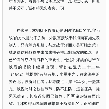
所省为多。若誓不与之水上交锋，是彼进可战，而退
并不必守，诚有得无失者矣。[5]
在这里，林则徐不仅看到光凭防守海口的“以守为
战”的方式是防不胜防，外敌直接战于我海面有如先发
制人，只有筹办炮船，与之战于洋面方是可胜之策！
林则徐这种战略主张虽未明确提出制海权的概念，但
已经看到夺取制海权的重要性。他这种海战的思维在
以后的书牍中经常出现，譬如在道光二十二年
（1842）就提到“有船有炮，水军主之，往来海中追
奔逐北，彼所能往者，我亦能往，岸上军尽可十撤其
九。以视此时之枝枝节节，防不胜防，远省征兵，徒
累无益者，其所得失固已较然，即军储亦彼费而此
省。”[6]林则徐的海防思想是不断深化的，正如他自