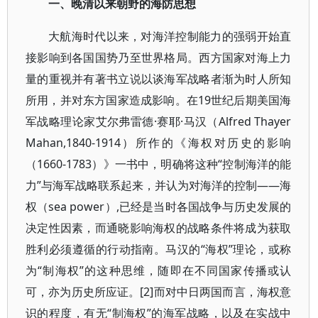
一、晚清以来朝野的海防思想
大航海时代以来，对海洋控制能力的强弱开始直
接影响到各国国势乃至世界格局。西方国家对海上力
量的重视并有著书立说以谈海军战略者渐为时人所知
所用，并对东方国家造成影响。在19世纪后期美国海
军战略理论家艾尔弗雷德·赛耶·马汉（Alfred Thayer
Mahan,1840-1914）所作的《海权对历史的影响
（1660-1783）》一书中，明确将这种“控制海洋的能
力”与海军战略联系起来，并认为对海洋的控制——海
权（sea power）,已经是当时各国战争与历史发展的
决定性因素，而通晓影响海权的战略条件将成为获取
胜利必须遵循的行动指南。马汉的“海权”理论，或称
为“制海权”的这种思维，随即在不同国家传播或认
可，亦为历史所应证。[2]而对中日两国而言，海权意
识的程度，有无“制海权”的海军战略，以及在实战中