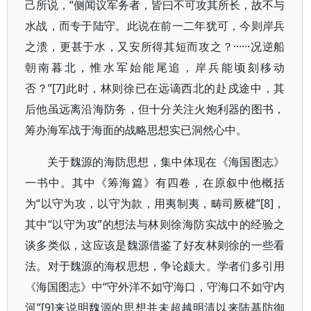
己所说，“侧闻议军务者，皆曰不可攻其所长，故不与
水战，而专于陆守。此说在前一二年犹可，今则岸兵
之溃，更甚于水，又安所得其短而攻之？······况逆船
朝南暮北，惟水军始能尾追，岸兵能顷刻移动
否？”[7]此时，林则徐已在远谪西北的赴戍途中，其
后他虽远离沿海防务，但十分关注火炮利器的图书，
筹办海军战于海面的战略思想实已洞然心中。
关于魏源的海防思想，集中体现在《海国图志》
一书中。其中《筹海篇》有四卷，在原叙中他概括
为“以守为攻，以守为款，用夷制夷，畴司厥楗”[8]，
其中“以守为攻”的想法与林则徐海防实战中的经验之
谈多类似，这应该是魏源借鉴了好友林则徐的一些看
法。对于魏源的海权思想，争论颇大。学者们多引用
《海国图志》中“守外洋不如守海口，守海口不如守内
河”[9]来说明魏源的思想并未超越明清以来陆基防御