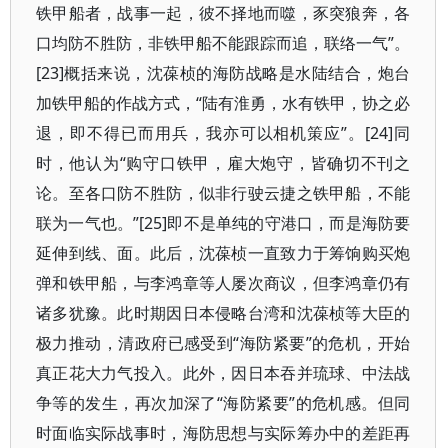
铁甲船者，战事一起，彼不择地而噬，豕突狼奔，各
口均防不胜防，非铁甲船不能跟踪而追，联络一气”。
[23]概括来说，沈葆桢的海防战略是水陆结合，炮台
加铁甲船的作战方式，“陆有淮勇，水有铁甲，协之必
退，即不得已而用兵，我亦可以相机策应”。[24]同
时，他认为“购守口铁甲，雇大炮守，皆确切不刊之
论。至各口防不胜防，似非行驶云捷之铁甲船，不能
联为一气也。”[25]即不是单纯的守港口，而是海防要
延伸到线、面。此后，沈葆桢一直致力于筹饷购买炮
弹和铁甲船，与李鸿章等人屡次商议，但李鸿章仍有
诸多犹豫。此时期因日本侵略台湾和沈葆桢等大臣的
极力推动，清政府已感受到“海防紧要”的危机，开始
真正花大力气投入。此外，因日本吞并琉球、中法战
争等的发生，再次加深了“海防紧要”的危机感。但同
时面临实际战事时，海防思想与实际筹办中的差距再