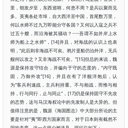
里，朝发夕至，东西巡哨，何患不周？是兵以聚而见
多。英夷各处市埠，自大西洋至中国，首尾数万里，
何以水师不过九万即能分守各国？又何以入寇之兵不
过五十艘，而沿海被其骚动？······吾谓不如并岸上水
师为船上之水师”，[14]并且，对海战的认识上也表
明，“此后则非海战不可矣。鸦片趸船仍泊外洋，无兵
舰何以攻之？又非海战不可矣。”[15]但总的来说，魏
源是保持攻守结合，并偏向于守的态度的，“内守既
固，乃御外攻”[16]，并且在有了洋舰洋炮后，认
为“客兵利速战，主兵利持重。不与相战，而惟与相
持，行与同行，止与同止”，[17]仍是保持固守不先攻
的态势，这与马汉海权论中的先发制人是大异的。但
值得注意的是，魏源《海国图志》中大部分所论的主
要是针对“夷”即西方国家而言，对于日本则有截然不
同的态度，这一点很少被谈及，现征引如下：