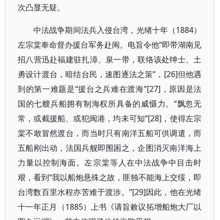
次凸显无疑。
中法战争期间法兵入侵台湾，光绪十年（1884）
左宗棠奉命督办援台军务赴闽。电旨令他“即带湖南见
招八营迅赴福建驻扎漳、泉一带，联络该处绅士、土
勇设计渡台，暗结台民，速图逐法之策”，[26]但他遇
到的第一难题是“援台之兵难在渡海”[27]，原因是法
国的七艘兵船拥有制海权所具备的威慑力。“飘忽无
常，或截援船、或犯闽港，均未可知”[28]，使得左宗
棠不敢冒然渡台，而当时只有南洋五船可供调遣，而
五船刚出动，法国兵舰即围困之，企图消灭南洋海上
力量以控制海面。左宗棠等人在中法战争中目击时
艰，看到“我以船炮悬殊之故，匪独不能海上交绥，即
台湾数百里水程亦苦难于渡涉。”[29]因此，他在光绪
十一年正月（1885）上书《请旨敕议拓增船炮大厂以