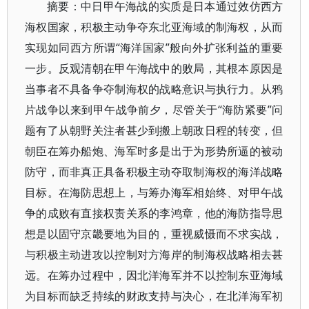
摘要：中日甲午海战的实质是日本通过效仿西方
海权国家，积极主动争夺东北亚海域的制海权，从而
实现如同西方所谓“海洋国家”般向外扩张利益的重要
一步。反观清朝在甲午海战中的败局，其根本原因是
当事者不具备争夺制海权的战略意识与执行力。从鸦
片战争以来到甲午战争前夕，尽管关于“海防紧要”问
题有了从朝野关注者甚少到搬上朝政日程的转变，但
朝臣在筹办船炮、海军时多是出于为形势所逼的被动
防守，而非真正具备积极主动夺取制海权的海洋战略
目标。在海防思想上，与筹办海军相始终、对甲午战
争的成败有直接权责关系的李鸿章，他的海防指导思
想是以固守京畿要地为目的，重视威慑而不求实战，
与积极主动进攻以控制对方海岸的制海权战略相去甚
远。在筹办过程中，因北洋海军并不以控制东亚海域
为目标而缺乏持续的财政支持与决心，在北洋海军初