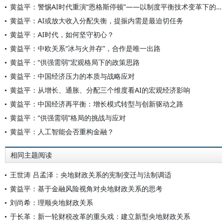
黄益平：警惕AI时代重演“恩格斯停顿”——以制度平衡技术变革下的收入分配
黄益平：AI或放大收入分配失衡，提振内需是最迫切任务
黄益平：AI时代，如何坚守初心？
黄益平：中欧关系“冰与火并存”，合作是唯一出路
黄益平：“供强需弱”宏观格局下的政策思路
黄益平：中国经济压力的本质与战略应对
黄益平：从增长、通胀、分配三个维度看AI的宏观经济影响
黄益平：中国经济再平衡：增长模式转型与创新驱动之路
黄益平：“供强需弱”格局的挑战与应对
黄益平：人工智能会否重构金融？
相同主题阅读
王世涛 吕孟泽：央地财政关系的宪制变迁与法制调适
黄益平：基于金融风险视角对央地财政关系的思考
刘尚希：理顺央地财政关系
于长革：新一轮财税改革的重头戏：建立新型央地财政关系