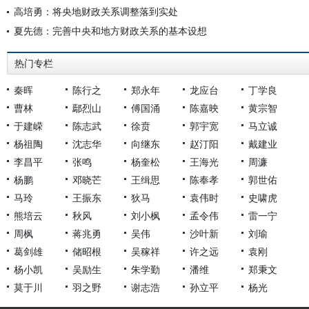
高培勇：将央地财政关系调整落到实处
夏先德：完善中央和地方财政关系的基本设想
热门专栏
秦晖
陈行之
郑永年
龙应台
丁学良
曹林
鄢烈山
傅国涌
陈嘉映
黄宗智
于建嵘
陈志武
徐贲
郭宇宽
马立诚
杨祖陶
沈志华
向继东
赵汀阳
戴建业
李昌平
张鸣
杨奎松
王海光
周濂
杨鹏
邓晓芒
王缉思
陈奉孝
郭世佑
马玲
王振东
狄马
袁伟时
史啸虎
熊培云
秋风
刘小枫
孟令伟
雷一宁
周枫
蒋兆勇
吴伟
沙叶新
刘瑜
葛剑雄
储昭根
吴稼祥
许之远
袁刚
杨小凯
吴励生
朱学勤
潘维
郑秉文
莫于川
羽之野
谢志浩
孙立平
杨光