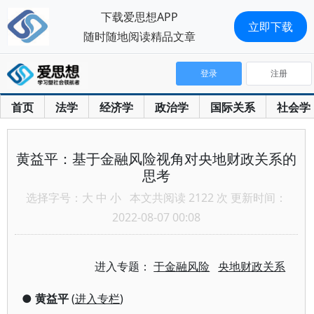
下载爱思想APP
立即下载
随时随地阅读精品文章
登录
注册
首页
法学
经济学
政治学
国际关系
社会学
黄益平：基于金融风险视角对央地财政关系的
思考
选择字号：
大
中
小
本文共阅读 2122 次 更新时间：
2022-08-07 00:08
进入专题：
于金融风险
央地财政关系
●
黄益平
(
进入专栏
)