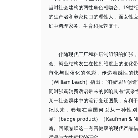
当时社会建构的两性角色相吻合。19世
的生产者和养家糊口的理性人，而女性
庭中料理家务、生育和抚养孩子。
伴随现代工厂和科层制组织的扩张
会。就业结构发生在性别维度上的变化
市化与世俗化的色彩，传递着感性的快
（William Leach）指出：“消费
同时强调消费话语带来的影响具有“复杂性”
某一社会群体中的流行变迁图景，有利于
纪以来，卷烟在美国何以从一种性别
品”（badge product）（Kaufma
略。回顾卷烟这一有害健康的现代产品
话语与女性赋权的研究。