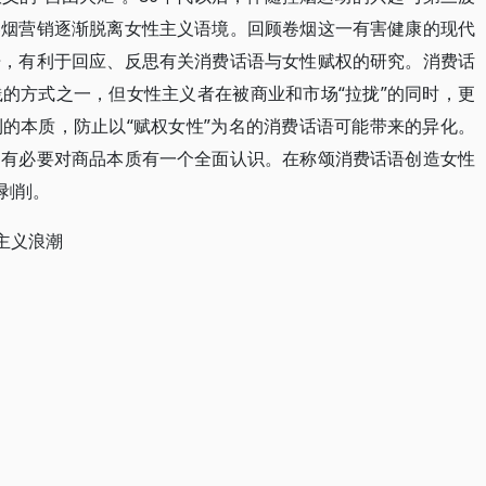
卷烟营销逐渐脱离女性主义语境。回顾卷烟这一有害健康的现代
语，有利于回应、反思有关消费话语与女性赋权的研究。消费话
的方式之一，但女性主义者在被商业和市场“拉拢”的同时，更
的本质，防止以“赋权女性”为名的消费话语可能带来的异化。
，有必要对商品本质有一个全面认识。在称颂消费话语创造女性
剥削。
性主义浪潮