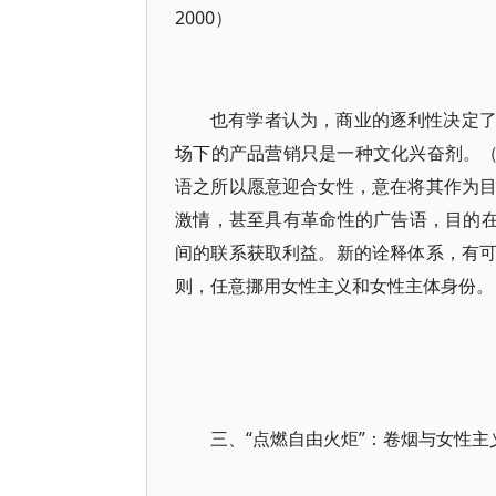
2000）
也有学者认为，商业的逐利性决定
场下的产品营销只是一种文化兴奋剂。（Fergus
语之所以愿意迎合女性，意在将其作为
激情，甚至具有革命性的广告语，目的在
间的联系获取利益。新的诠释体系，有
则，任意挪用女性主义和女性主体身份。
三、“点燃自由火炬”：卷烟与女性主