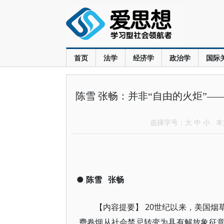
首页
法学
经济学
政治学
国际
陈雪 张畅：并非“自由的火炬”—
选择字号：
大
中
小
本文
●
陈雪
张畅
【内容提要】 20世纪以来，美国
费卷烟从社会禁忌转变为具有解放象征意