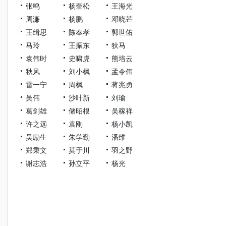
张鸣
杨奎松
王海光
周濂
杨鹏
邓晓芒
王缉思
陈奉孝
郭世佑
马玲
王振东
狄马
袁伟时
史啸虎
熊培云
秋风
刘小枫
孟令伟
雷一宁
周枫
蒋兆勇
吴伟
沙叶新
刘瑜
葛剑雄
储昭根
吴稼祥
许之远
袁刚
杨小凯
吴励生
朱学勤
潘维
郑秉文
莫于川
羽之野
谢志浩
孙立平
杨光