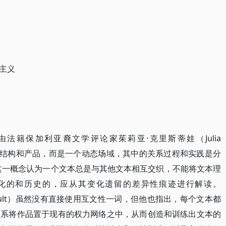
主义
ty）最早由法籍保加利亚裔文学评论家茱莉亚·克里斯蒂娃（Julia
静态的结构和产品，而是一个动态场域，其中的关系过程和实践是分
）互文性这一概念认为一个文本总是与其他文本相互交织，不能将文本理
化的和历史的，应从其变化遗留的差异性痕迹进行解读。
 Foucault）虽然没有直接使用互文性一词，但他也指出，每个文本都
联系将作品置于现有的权力网络之中，从而创造和训练出文本的