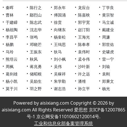
秦晖
陈行之
郑永年
龙应台
丁学良
曹林
鄢烈山
傅国涌
陈嘉映
黄宗智
于建嵘
陈志武
徐贲
郭宇宽
马立诚
杨祖陶
沈志华
向继东
赵汀阳
戴建业
李昌平
张鸣
杨奎松
王海光
周濂
杨鹏
邓晓芒
王缉思
陈奉孝
郭世佑
马玲
王振东
狄马
袁伟时
史啸虎
熊培云
秋风
刘小枫
孟令伟
雷一宁
周枫
蒋兆勇
吴伟
沙叶新
刘瑜
葛剑雄
储昭根
吴稼祥
许之远
袁刚
杨小凯
吴励生
朱学勤
潘维
郑秉文
莫于川
羽之野
谢志浩
孙立平
杨光
Powered by aisixiang.com Copyright © 2026 by
aisixiang.com All Rights Reserved 爱思想 京ICP备12007865
号-1 京公网安备11010602120014号.
工业和信息化部备案管理系统