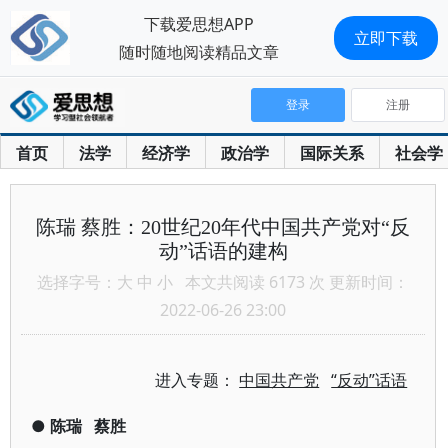
下载爱思想APP
立即下载
随时随地阅读精品文章
登录
注册
首页
法学
经济学
政治学
国际关系
社会学
陈瑞 蔡胜：20世纪20年代中国共产党对“反
动”话语的建构
选择字号：
大
中
小
本文共阅读 6173 次 更新时间：
2022-06-26 23:00
进入专题：
中国共产党
“反动”话语
●
陈瑞
蔡胜