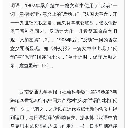
词语。1902年梁启超在一篇文章中使用了“反动”一
词，意指物理学意义上的“反动力”，“法国大革命，开
一十九世纪民权之幕，而忽有拿破仑崛起，继以俄普
奥三帝神圣同盟。反动力大作，几近复革命前之旧
观，又加甚焉”〔2〕。1905年后，“反动”一词的否定
意义逐渐显现。如《外交报》一篇文章中出现了“反
动”与“保守”相连的用法，“至于近时，保守反动之
象，愈益显著”〔3〕。
西南交通大学学报（社会科学版）第23卷第3期
陈瑞20世纪20年代中国共产党对“反动”话语的建构“反
动”一词古已有之，之所以在近代被赋予新的含义并得
到运用，与日语翻译的影响有关。据李博《汉语中的
马克思主义术语的起源与作用》一书，日本早期翻译