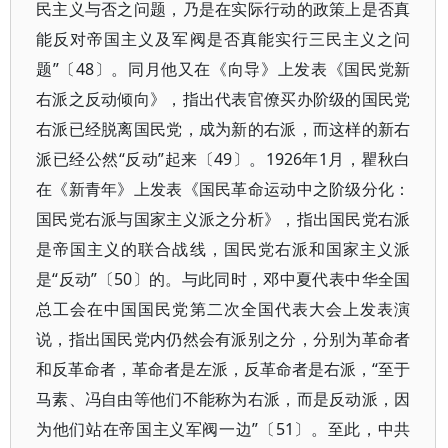
民主义与否之问题，乃是在实际行动的政策上是否真
能反对帝国主义及军阀是否真能实行三民主义之问
题”〔48〕。同月他又在《向导》上发表《国民党新
右派之反动倾向》，指出代表官僚买办阶级的国民党
右派已经脱离国民党，成为新的右派，而这样的新右
派已经公然“反动”起来〔49〕。1926年1月，瞿秋白
在《新青年》上发表《国民革命运动中之阶级分化：
国民党右派与国家主义派之分析》，指出国民党右派
是帝国主义的联合战线，国民党右派和国家主义派
是“反动”〔50〕的。与此同时，邓中夏代表中华全国
总工会在中国国民党第二次全国代表大会上发表演
说，指出国民党内仍然会有派别之分，分别为革命者
和反革命者，革命者是左派，反革命者是右派，“至于
马素、冯自由等他们不能称为右派，而是反动派，因
为他们站在帝国主义军阀一边”〔51〕。至此，中共