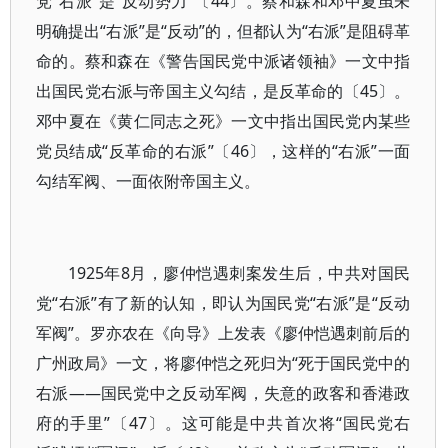
党“右派”是“反动势力”〔44〕。蔡和森和邓中夏虽未
明确提出“右派”是“反动”的，但都认为“右派”是阻碍革
命的。蔡和森在《警告国民党中派诸领袖》一文中指
出国民党右派与帝国主义勾结，是反革命的〔45〕。
邓中夏在《黄仁同志之死》一文中指出国民党内某些
党员结成“反革命的右派”〔46〕，这样的“右派”一面
勾结军阀、一面依附帝国主义。
1925年8月，廖仲恺遇刺案发生后，中共对国民
党“右派”有了新的认知，即认为国民党“右派”是“反动
军阀”。罗亦农在《向导》上发表《廖仲恺遇刺前后的
广州政局》一文，将廖仲恺之死归为“死于国民党中的
右派——国民党中之反动军阀，失意的政客和香港政
府的手里”〔47〕。这可能是中共首次将“国民党右