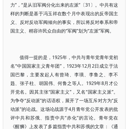
力”，“是从旧军阀分化出来的左派”〔31〕。中共有这
样的判断是基于冯玉祥在数个月中表现出的反帝国主
义、反对反动军阀倾向的事实，所以将反对奉系和帝
国主义、稍容许民众自由的“军阀”划为“左派”军阀。
值得一提的是，1925年，中共与青年党青年党初
名“中国国家主义青年团”，1923年12月2日成立于法
国巴黎，主要发起人有曾琦、李璜、李鲁之、李不
韪、张子柱、胡国伟、何鲁之等人。1929年8月才公
开党名。因其主张“国家主义”，又名“国家主义派”。
为争夺“反动派”的话语权，展开了一场互斥对方为“反
动派”的论战。这场论战源于4月青年党公开发表的批
评中共和苏俄、指责中共“赤化”的言论。青年党在
《醒狮》上发表了多篇指责中共和苏俄的文章：《通