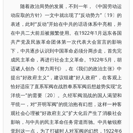
随着政治局势的发展，不到一年，《中国劳动运
动应取的方针》一文中就出现了“反动势力”〔19〕的
表述，此时“反动”开始在中共的话语体系中亮相，并
在中共二大前后被频繁使用。在1922年1月远东各国
共产党及民族革命团体第一次代表大会宣言的影响
下，中共逐步认识到中国革命必须分两步走，首先完
成民主革命，再进行社会主义革命。1922年5月，胡
适诸人创办《努力周刊》，在《我们的政治主张》中
提出“好政府主义”，建议组建“好人政府”，在客观上
恰好适应了直系军阀在战胜奉系军阀后想趁势实现“北
洋统一”的需要〔20〕。久经军阀混战的国人渴望和
平统一，对“开明军阀”的统治抱有幻想，这样一种客
观社会心理被“好政府主义”扩大化后产生了消极社会
影响，与中共的民主革命任务背道而驰。中共敏锐察
觉到这一点，为了打破时人对军阀的幻想，1922年6