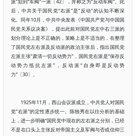
派”划到“军阀”一派〔42〕，并称之为“反动军阀”。此
后，中共关于国民党“右派”是“反动”的认知不断深
化。同年10月，中共中央发表《中国共产党与中国国
民党关系议决案》，提出此前对国民党左中右三派的
划分理论上是不正确的，策略上是不适当的，在整理
了国民党左右派及反动派的政治主张后，指出国民党
左派主张“肃清一切反动势力”，国民党右派是“保存反
动势力抵抗左派”，反动派“自身即是反动势
力”〔30〕。
1925年11月，西山会议派成立，中共党人对国民
党“右派”的定性逐步统一。陈独秀在以往分析的基础
上，进一步明确“国民党中现在的左右派之分别，已经
不是在口头上主张反对帝国主义及军阀与否或信仰三