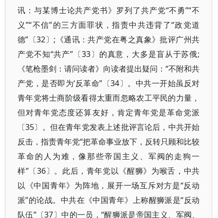
讯：与某博士论共产党书》罗列了共产党“不勇”“不
义”“不信”的三方面罪状，指责中共违背了“政党道
德”〔32〕;《通讯：共产党在粤之真象》批评广州共
产党不知“共产”〔33〕的真意，大多是盲从于苏俄;
《笔枪墨剑：请问读者》向读者提出疑问：“不附和共
产党，是否即为‘反革命”〔34〕。中共一开始虽反对
青年党将士商阶级看得太重而忽略农工平民的力量，
但对青年党态度还算友好，肯定青年党是革命党派
〔35〕。但在青年党发表上述批评言论后，中共开始
反击，指责青年党“把革命事业放下，反转只顾和比较
革命的人为难，像那些帝国主义、军阀的走狗一
样”〔36〕。此后，青年党以《醒狮》为喉舌，中共
以《中国青年》为阵地，展开一场互斥对方是“反动
派”的论战。中共在《中国青年》上称醒狮派是“反动
队伍”〔37〕中的一员，“醒狮派是帝国主义、军阀、