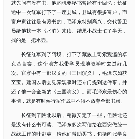
就先问有没有书。他的机要秘书曾经有个回忆：长征
途中一次红军打下了一座县城，县城有很多富户，而
富户家往往是有藏书的，毛泽东特别高兴，交代警卫
员给他找一本《水浒》来读。结果小战士忙了半天，
找的是一把水壶。
长征红军到了阿坝，打下了藏族土司索观瀛的卓
克基官寨，这个地方我带学员现地教学时去过好几
次。官寨中有一部汉文的《三国演义》，毛泽东如获
至宝。建国以后会见索观瀛时还专门提到这件事，并
还了他一套全新的《三国演义》。而毛泽东最伤心的
事情，就是有时候行军作战中不得不放弃全部书籍。
长征到了陕北以后，稍微安定了一些，但陕北还
是没有什么书可读。毛泽东多次写信给在西安做统一
战线工作的叶剑英，请他们帮助买书，包括向张学良