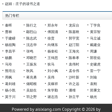
赵娟：庄子的读书之道
热门专栏
秦晖
陈行之
郑永年
龙应台
丁学良
曹林
鄢烈山
傅国涌
陈嘉映
黄宗智
于建嵘
陈志武
徐贲
郭宇宽
马立诚
杨祖陶
沈志华
向继东
赵汀阳
戴建业
李昌平
张鸣
杨奎松
王海光
周濂
杨鹏
邓晓芒
王缉思
陈奉孝
郭世佑
马玲
王振东
狄马
袁伟时
史啸虎
熊培云
秋风
刘小枫
孟令伟
雷一宁
周枫
蒋兆勇
吴伟
沙叶新
刘瑜
葛剑雄
储昭根
吴稼祥
许之远
袁刚
杨小凯
吴励生
朱学勤
潘维
郑秉文
莫于川
羽之野
谢志浩
孙立平
杨光
Powered by aisixiang.com Copyright © 2026 by