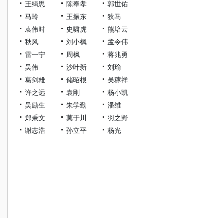
王缉思
陈奉孝
郭世佑
马玲
王振东
狄马
袁伟时
史啸虎
熊培云
秋风
刘小枫
孟令伟
雷一宁
周枫
蒋兆勇
吴伟
沙叶新
刘瑜
葛剑雄
储昭根
吴稼祥
许之远
袁刚
杨小凯
吴励生
朱学勤
潘维
郑秉文
莫于川
羽之野
谢志浩
孙立平
杨光