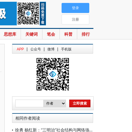
登录
注册
思想库
关键词
笔会
科普
排行
|
|
|
APP
公众号
微博
手机版
相同作者阅读
徐勇 杨红新：“三明治”社会结构与网络场域的治理