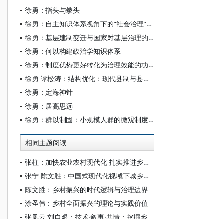
徐勇：指头与拳头
徐勇：自主知识体系视角下的“社会治理”相关概念探讨
徐勇：基层建制变迁与国家对基层治理的内在逻辑
徐勇：何以构建政治学知识体系
徐勇：制度优势更好转化为治理效能的功能视角
徐勇 谭松涛：结构优化：现代县制与县域治理体系现代化
徐勇：定海神针
徐勇：居高思远
徐勇：群以制固：小规模人群的微观制度分析
相同主题阅读
张柱：加快农业农村现代化 扎实推进乡村全面振兴
张宁 陈文胜：中国式现代化视域下城乡融合的制度创新与治理逻辑
陈文胜：乡村振兴的时代逻辑与治理边界
涂圣伟：乡村全面振兴的理论与实践价值
张凤云 刘自艰：技术·叙事·共情：挖掘乡村全面振兴中 “人” 的故事——以新闻特写《村委会的直播间火了》为例