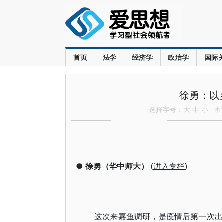
首页
法学
经济学
政治学
国际
徐勇：以
选择字号：
大
中
小
本文
●
徐勇（华中师大）
(
进入专栏
)
这次来嘉鱼调研，是疫情后第一次