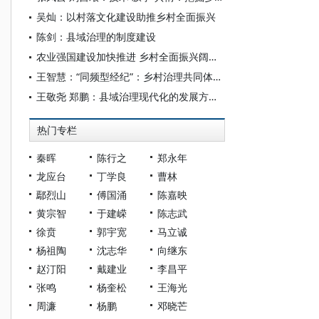
吴灿：以村落文化建设助推乡村全面振兴
陈剑：县域治理的制度建设
农业强国建设加快推进 乡村全面振兴阔步前行——“十四五”经济社会发展成就系列报告之九
王智慧：“同频型经纪”：乡村治理共同体中的角色适配
王敬尧 郑鹏：县域治理现代化的发展方位与改革进路
热门专栏
秦晖
陈行之
郑永年
龙应台
丁学良
曹林
鄢烈山
傅国涌
陈嘉映
黄宗智
于建嵘
陈志武
徐贲
郭宇宽
马立诚
杨祖陶
沈志华
向继东
赵汀阳
戴建业
李昌平
张鸣
杨奎松
王海光
周濂
杨鹏
邓晓芒