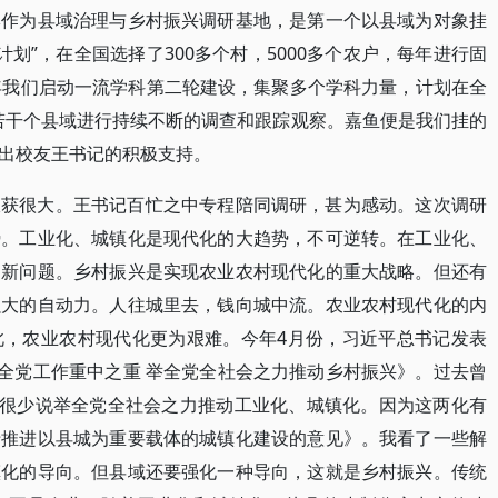
牌作为县域治理与乡村振兴调研基地，是第一个以县域为对象挂
计划”，在全国选择了300多个村，5000多个农户，每年进行固
年我们启动一流学科第二轮建设，集聚多个学科力量，计划在全
、若干个县域进行持续不断的调查和跟踪观察。嘉鱼便是我们挂的
出校友王书记的积极支持。
收获很大。王书记百忙之中专程陪同调研，甚为感动。这次调研
势。工业化、城镇化是现代化的大趋势，不可逆转。在工业化、
为新问题。乡村振兴是实现农业农村现代化的重大战略。但还有
强大的自动力。人往城里去，钱向城中流。农业农村现代化的内
此，农业农村现代化更为艰难。今年4月份，习近平总书记发表
为全党工作重中之重 举全党全社会之力推动乡村振兴》。过去曾
们很少说举全党全社会之力推动工业化、城镇化。因为这两化有
于推进以县城为重要载体的城镇化建设的意见》。我看了一些解
镇化的导向。但县域还要强化一种导向，这就是乡村振兴。传统