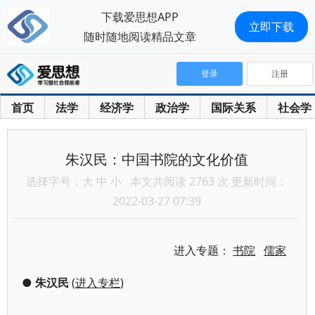
下载爱思想APP
立即下载
随时随地阅读精品文章
登录
注册
首页
法学
经济学
政治学
国际关系
社会学
朱汉民：中国书院的文化价值
选择字号：
大
中
小
本文共阅读 2763 次 更新时间：
2022-03-27 07:39
进入专题：
书院
儒家
●
朱汉民
(
进入专栏
)