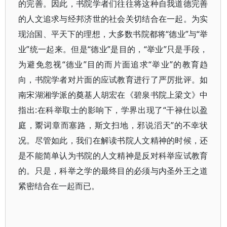
的完善。因此，书院学者们往往将这种自我道德完善
的人文追求与经邦济世的社会关切结合在一起。为实
现治国、平天下的理想，大多数书院都将“德业”与“举
业”统一起来。但是“德业”是目的，“举业”只是手段，
为避免忽视“德业”目的而片面追求“举业”的教育趋
向，书院学者对片面的应试教育进行了严厉批评。如
南宋湖湘学派的奠基人胡宏在《碧泉书院上梁文》中
指出:在科举取士的影响下，学界出现了“干禄仕以盈
庭，鬻词章而塞路，斯文扫地，邪说滔天”的不幸状
况。尽管如此，我们在解读书院人文精神的时候，还
是不能简单认为书院的人文精神是反对科举应试教育
的。只是，科举之学的最终目的必须与内圣外王之道
紧密结合在一起而已。