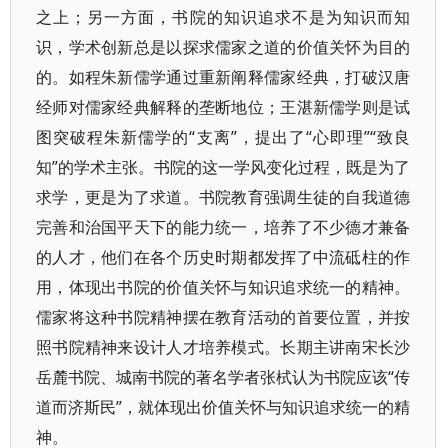
之上；另一方面，书院的知识追求不是为知识而知
识，学术创新总是以探求儒家之道的价值关怀为目的
的。如程朱新儒学通过重新阐释儒家经典，打破汉唐
经师对儒家经典解释的垄断地位；王湛新儒学则是试
图突破程朱新儒学的“支离”，提出了“心即理”“致良
知”的学术主张。书院的这一学风变化过程，既是为了
求学，更是为了求道。书院教育强调生徒的自我道德
完善和治国平天下的能力统一，培养了不少德才兼备
的人才，他们在各个历史时期都发挥了中流砥柱的作
用，体现出书院的价值关怀与知识追求统一的精神。
儒家将这种书院精神摆在教育活动的首要位置，并按
照书院精神来设计人才培养模式。长期主讲南宋长沙
岳麓书院、城南书院的著名学者张栻认为书院应该“传
道而济斯民”，就体现出价值关怀与知识追求统一的精
神。