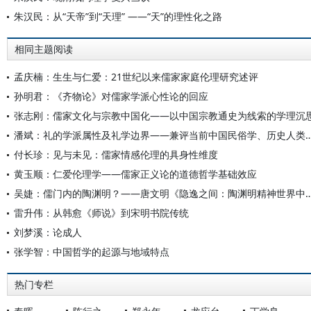
朱汉民：从“天帝”到“天理” ——“天”的理性化之路
相同主题阅读
孟庆楠：生生与仁爱：21世纪以来儒家家庭伦理研究述评
孙明君：《齐物论》对儒家学派心性论的回应
张志刚：儒家文化与宗教中国化——以中国宗教通史为线索的学理沉
潘斌：礼的学派属性及礼学边界——兼评当前中国民俗学、
付长珍：见与未见：儒家情感伦理的具身性维度
黄玉顺：仁爱伦理学——儒家正义论的道德哲学基础效应
吴婕：儒门内的陶渊明？——唐文明《隐逸之间：陶渊明精神世界中
雷升伟：从韩愈《师说》到宋明书院传统
刘梦溪：论成人
张学智：中国哲学的起源与地域特点
热门专栏