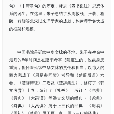
句》《中庸章句》的序定，标志《四书集注》思想体
系的诞生。在这里，朱子总结了从周敦颐、张载、程
颐、程颢等北宋以来理学家的成就，构建理学集大成
的框架和规模。
中国书院是延续中华文脉的圣地。朱子在生命中
最后的8年时间是在建阳考亭书院度过的，他虽身患
重病，但怀着延续中华文脉的责任和担当，以惊人的
毅力完成了《周易参同契》考异和《楚辞后语》六
卷、《楚辞辩证》二卷及《楚辞集注》，修订了《韩
文考异》十卷，编订了《礼书》，考订了《尧典》
《舜典》《大禹谟》等远古文明的经典（《尧典》
《舜典》《大禹谟》属于上三代的经典，《周易》
《周礼》《楚辞》属于夏、商、周下三代的经典），