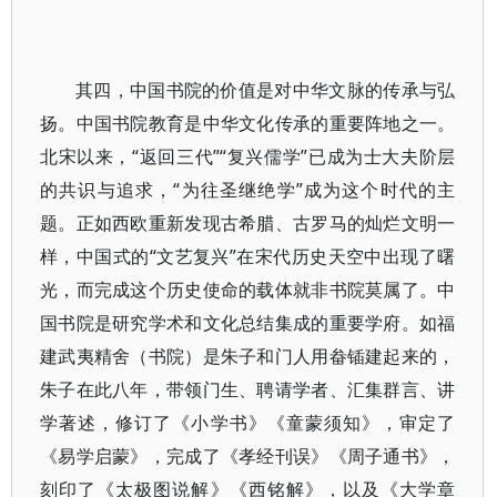
其四，中国书院的价值是对中华文脉的传承与弘
扬。中国书院教育是中华文化传承的重要阵地之一。
北宋以来，“返回三代”“复兴儒学”已成为士大夫阶层
的共识与追求，“为往圣继绝学”成为这个时代的主
题。正如西欧重新发现古希腊、古罗马的灿烂文明一
样，中国式的“文艺复兴”在宋代历史天空中出现了曙
光，而完成这个历史使命的载体就非书院莫属了。中
国书院是研究学术和文化总结集成的重要学府。如福
建武夷精舍（书院）是朱子和门人用畚锸建起来的，
朱子在此八年，带领门生、聘请学者、汇集群言、讲
学著述，修订了《小学书》《童蒙须知》，审定了
《易学启蒙》，完成了《孝经刊误》《周子通书》，
刻印了《太极图说解》《西铭解》，以及《大学章