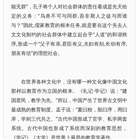
能无群”，孔子将个人对社会群体的责任看成是先天给
定的义务：“鸟兽不可与同群,吾非斯人之徒与而谁
与？”因此,儒家教育的根本任务,就是要在这个失去人
文文化制约的社会群体中建立起合乎“人道”的和谐秩
序,形成一个“父子有亲,君臣有义,夫妇有别,长幼有序,
朋友有信”的理想社会。
在世界各种文化中，没有哪一种文化像中国文化
那样以教育作为立国的根本。《礼记·学记》说：“建
国君民，教学为先。”所以，中国产生了世界古文明中
最成熟的教育制度。孟子说：“夏曰校，殷曰序，周曰
庠，学则三代共之。”古代中国形成了官学、私学两套
系统。古代中国也形成了系统而深刻的教育思想，
《学记》《大学》是世界上最早的教育学著作。