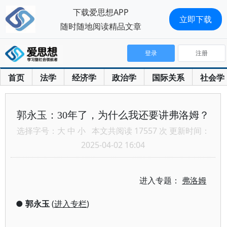
下载爱思想APP
立即下载
随时随地阅读精品文章
登录
注册
首页
法学
经济学
政治学
国际关系
社会学
郭永玉：30年了，为什么我还要讲弗洛姆？
选择字号：
大
中
小
本文共阅读 17557 次 更新时间：
2025-04-02 16:04
进入专题：
弗洛姆
●
郭永玉
(
进入专栏
)