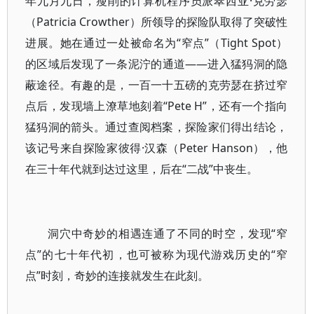
年九月九日，瘦削的计算机程序员派翠西亚·克劳瑟
（Patricia Crowther）所领导的探险队取得了突破性
进展。她在通过一处被命名为“窄点”（Tight Spot）
的区域后发现了一条泥泞的通道——进入猛犸洞的隐
蔽途径。有趣的是，一百一十五磅的克劳瑟在挤过窄
点后，发现墙上潦草地刻着“Pete H”，还有一个指向
猛犸洞的箭头。通过查阅档案，探险家们得出结论，
该记号来自探险家彼得·汉森（Peter Hanson），他
在三十年代就到达过这里，后在“二战”中丧生。
洞穴中奇妙的相遇连通了不同的时空，发现“窄
点”的七十年代初，也可被称为现代游戏历史的“窄
点”时刻，奇妙的连接就发生在此刻。