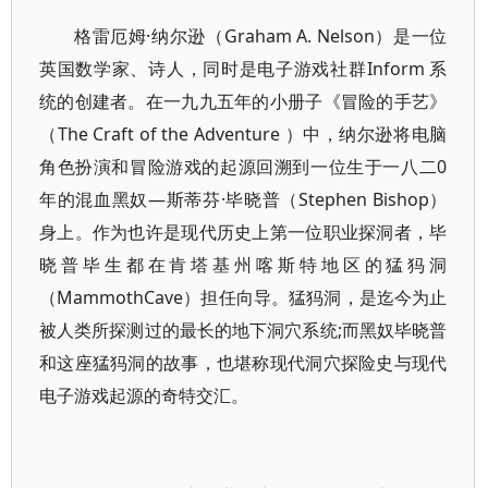
格雷厄姆·纳尔逊（Graham A. Nelson）是一位
英国数学家、诗人，同时是电子游戏社群Inform 系
统的创建者。在一九九五年的小册子《冒险的手艺》
（The Craft of the Adventure ）中，纳尔逊将电脑
角色扮演和冒险游戏的起源回溯到一位生于一八二0
年的混血黑奴—斯蒂芬·毕晓普（Stephen Bishop）
身上。作为也许是现代历史上第一位职业探洞者，毕
晓普毕生都在肯塔基州喀斯特地区的猛犸洞
（MammothCave）担任向导。猛犸洞，是迄今为止
被人类所探测过的最长的地下洞穴系统;而黑奴毕晓普
和这座猛犸洞的故事，也堪称现代洞穴探险史与现代
电子游戏起源的奇特交汇。