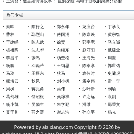
王洪喆：迷宫如何讲故事：“巨洞探险”与电子游戏的跨媒介起源
热门专栏
秦晖
陈行之
郑永年
龙应台
丁学良
曹林
鄢烈山
傅国涌
陈嘉映
黄宗智
于建嵘
陈志武
徐贲
郭宇宽
马立诚
杨祖陶
沈志华
向继东
赵汀阳
戴建业
李昌平
张鸣
杨奎松
王海光
周濂
杨鹏
邓晓芒
王缉思
陈奉孝
郭世佑
马玲
王振东
狄马
袁伟时
史啸虎
熊培云
秋风
刘小枫
孟令伟
雷一宁
周枫
蒋兆勇
吴伟
沙叶新
刘瑜
葛剑雄
储昭根
吴稼祥
许之远
袁刚
杨小凯
吴励生
朱学勤
潘维
郑秉文
莫于川
羽之野
谢志浩
孙立平
杨光
Powered by aisixiang.com Copyright © 2026 by