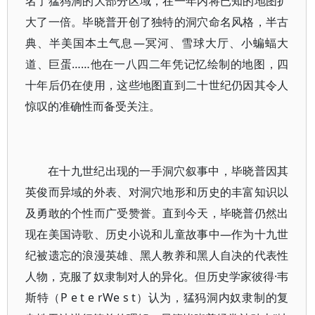
名了猛犸洞的大部分区域，在一年内将已知的地图扩
大了一倍。毕晓普开创了独特的洞穴命名风格，半古
典、半美国本土气息—冥河、雪球大厅、小蝙蝠大
道、巨蛋……他在一八四二年凭记忆绘制的地图，四
十年后仍在使用，这些地图直到二十世纪仍因其令人
惊叹的准确性而备受关注。
在十九世纪出现的一手洞穴叙事中，毕晓普因其
英俊而异域的外表、对洞穴地形和历史的丰富知识以
及勇敢的个性而广受赞誉。直到今天，毕晓普仍然出
现在美国诗歌、历史小说和儿童故事中—作为十九世
纪被遗忘的浪漫英雄、黑人教养和黑人自决的代表性
人物，克服了奴隶制对人的异化。但历史学家彼得·韦
斯特（P e t e rWe s t）认为，猛犸洞内奴隶制的复