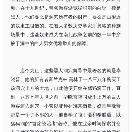
动。在十九世纪，带领游客游览猛犸洞的向导一律是
黑人，他们要么是洞穴所有者的财产，要么是由附近
的奴隶主租借的。在被大多数历史学家所忽略的种族
场景中，这些奴隶成为在南北战争之前的数十年中穿
梭于洞中的白人男女优雅举止的保障。
迄今为止，这些黑人洞穴向导中最著名的就是毕
晓普。他的所有者富兰克林·高林于一八三八年购买了
该洞穴上方的土地，自此他便开始在猛犸洞工作。直
到一八五七年去世之前，毕晓普陪同成千上万的白人
游客进入洞穴。不管以哪种标准来衡量，奴隶毕晓普
都是一个了不起的人—他自学了拉丁语和希腊语，以
猛犸洞的“首席统治者”著称。他在业余时间探索并命