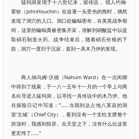
猛犸洞发现于十八世纪末，据传说， 猎人约翰·
霍钦（JohnHouchin）在追逐一头受伤的熊时，偶然
发现了洞穴的入口。洞口处蝙蝠密布，在美英战争期
间，这里的蝙蝠粪被密集开采，溶解到硝酸盐中以提
取硝石制造火药。战争结束后，随着硝石价格的下
跌，洞穴一度归于沉寂，直到一具木乃伊的发现。
商人纳乌姆·沃德（Nahum Ward）在一次闲聊
中得到了线索，于一八一五年十一月的一个早上与两
名向导进入猛犸洞，以寻找一具传说中的木乃伊。他
在探险日记中写道：“……当我到达占地八英亩的洞
室‘主城’（Chief City），看到没有一个支柱支撑整个
拱顶时，我感到惊异。在天堂之下，没有什么比这里
更宏伟了……”