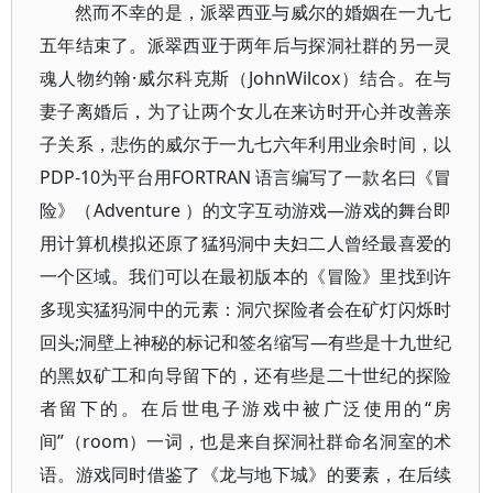
然而不幸的是，派翠西亚与威尔的婚姻在一九七
五年结束了。派翠西亚于两年后与探洞社群的另一灵
魂人物约翰·威尔科克斯（JohnWilcox）结合。在与
妻子离婚后，为了让两个女儿在来访时开心并改善亲
子关系，悲伤的威尔于一九七六年利用业余时间，以
PDP-10为平台用FORTRAN 语言编写了一款名曰《冒
险》（Adventure ）的文字互动游戏—游戏的舞台即
用计算机模拟还原了猛犸洞中夫妇二人曾经最喜爱的
一个区域。我们可以在最初版本的《冒险》里找到许
多现实猛犸洞中的元素：洞穴探险者会在矿灯闪烁时
回头;洞壁上神秘的标记和签名缩写—有些是十九世纪
的黑奴矿工和向导留下的，还有些是二十世纪的探险
者留下的。在后世电子游戏中被广泛使用的“房
间”（room）一词，也是来自探洞社群命名洞室的术
语。游戏同时借鉴了《龙与地下城》的要素，在后续