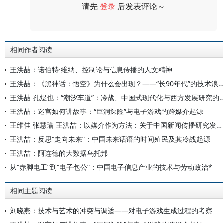
请先
登录
后发表评论～
评论
相同作者阅读
王洪喆：诺伯特·维纳、控制论与信息传播的人文精神
王洪喆：《黑神话：悟空》为什么会出现？——“长90年代”的技术浪漫主义与“80后”
王洪喆 孔煜也：“潮汐车道”：冷战、中国式现代化与西方
王洪喆：迷宫如何讲故事：“巨洞探险”与电子游戏的跨媒介起源
王维佳 张慧瑜 王洪喆：以媒介作为方法：关于中国新闻传播研究发展路径的对话
王洪喆：反思“走向未来”：中国未来话语的时间殖民及其冷战起源
王洪喆：阿连德的大数据乌托邦
从“赤脚电工”到“电子包公”：中国电子信息产业的技术与劳动政治*
相同主题阅读
刘晓燕：技术与艺术的冲突与调适——对电子游戏生成过程的考察