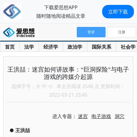
下载爱思想APP
立即下载
随时随地阅读精品文章
登录
注册
首页
法学
经济学
政治学
国际关系
社会学
王洪喆：迷宫如何讲故事：“巨洞探险”与电子
游戏的跨媒介起源
选择字号：
大
中
小
本文共阅读 2546 次 更新时间：
2022-03-21 23:45
进入专题：
迷宫
电子游戏
洞穴
●
王洪喆