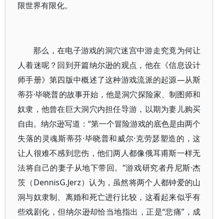
限世界有限化。
那么，在电子游戏的洞穴迷宫中游走究竟为何让
人着迷呢？回到开篇纳尔逊的观点，他在《信息设计
师手册》第四版中概述了这种游戏流派的起源—从斯
蒂芬·毕晓普的故事开始，他是洞穴探险家、制图师和
奴隶，他曾在巨大洞穴内担任导游，以期为妻儿购买
自由。纳尔逊写道：“第一个冒险游戏的底色是由两个
失落的灵魂斯蒂芬·毕晓普和威尔·克劳瑟塑造的，这
让人很难不感到悲伤，他们两人都像俄耳甫斯一样无
法将自己的妻子从地下带回。”游戏研究者丹尼斯·杰
茨（DennisG.Jerz）认为，虽然将两个人都钟爱的山
洞与奴隶制、离婚和死亡进行比较，这看起来似乎有
些戏剧化，但纳尔逊却恰当地指出，正是“悲痛”，成