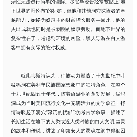
杂性无法进行简单的理解。尽管毕晓普经常被贴上“地
下世界的哥伦布”的标签，但他和其他洞穴探险者的卓
越能力，始终为奴隶主的财富增长服务—因此，他的
杰出成就也同时是被剥削的奴隶劳动。而地下世界的
复杂性在于，考虑到环境的凶险，黑人导游在白人游
客中拥有实际的绝对权威。
就此韦斯特认为，种族动力塑造了十九世纪中叶
猛犸洞在美利坚民族国家想象中的独特角色。在整个
十九世纪四五十年代，随着旅游业的蓬勃发展，猛犸
洞成为当时美国流行文化中充满活力的文学象征：抒
情诗唤起了洞穴“深沉的忧郁”;伪考古学叙事，描述了
长期生活在地下的人类或近人类种族的白人文明;幽灵
的故事和传说，讲述了印第安人的灵魂在洞中徘徊困