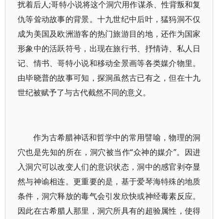
扰着后人;哥特小说将这个洞穴用作谋杀、性背叛和复
仇等耸动故事的背景。十九世纪中后叶，猛犸洞不仅
成为美国及欧洲游客的热门旅游目的地，还作为国家
形象中的活跃符号，出现在旅行书、抒情诗、私人日
记、情书、哥特小说和移动全景画等各类媒介物里。
由毕晓普的故事可知，探洞虽然古已有之，但在十九
世纪被赋予了与古代截然不同的意义。
作为古希腊神话和哲学中的常用譬喻，物理的洞
穴也是先知的所在，洞穴被当作“众神的媒介”。因进
入洞穴可以改变人们的意识状态，洞中的感官剥夺显
然与神谕相连。更重要的是，基于爱琴海特殊的地质
条件，洞穴释放的毒气会引发欣快或神经毒素反应。
因此在古希腊人那里，洞穴所具有的超验属性，使得