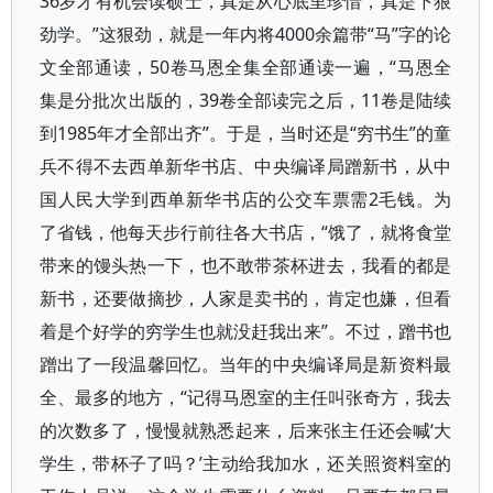
36岁才有机会读硕士，真是从心底里珍惜，真是下狠
劲学。”这狠劲，就是一年内将4000余篇带“马”字的论
文全部通读，50卷马恩全集全部通读一遍，“马恩全
集是分批次出版的，39卷全部读完之后，11卷是陆续
到1985年才全部出齐”。于是，当时还是“穷书生”的童
兵不得不去西单新华书店、中央编译局蹭新书，从中
国人民大学到西单新华书店的公交车票需2毛钱。为
了省钱，他每天步行前往各大书店，“饿了，就将食堂
带来的馒头热一下，也不敢带茶杯进去，我看的都是
新书，还要做摘抄，人家是卖书的，肯定也嫌，但看
着是个好学的穷学生也就没赶我出来”。不过，蹭书也
蹭出了一段温馨回忆。当年的中央编译局是新资料最
全、最多的地方，“记得马恩室的主任叫张奇方，我去
的次数多了，慢慢就熟悉起来，后来张主任还会喊‘大
学生，带杯子了吗？’主动给我加水，还关照资料室的