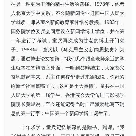
往另一种更为丰沛的精神生活的选择。1978年，他考
入北京大学中文系，不久随新闻专业迁回中国人民大
学就读，师从著名新闻教育家甘惜分教授。1983年，
国务院学位委员会同意设立新闻学博士学位，并在第
二年进行了考试，童兵再次成为甘老的博士开门弟
子。1988年，童兵以《马克思主义新闻思想史》为
题，通过博士论文答辩，“我们几个跟童老师亲近的学
生就等在答辩教室外面，一听到答辩结束，大家都兴
奋地鼓起掌来，系主任何梓华走过来跟我说，你赶紧
给新华社写篇稿子去，这可是个大事情”。童兵在中国
人民大学的第一届学生、香港浸会大学传理与影视学
院院长黄煜说，至今还能记得当时自己激动地写下消
息的第一行字：中国第一个新闻学博士诞生了。
十年求学，童兵记忆最深的是蹭书、蹭课。“我