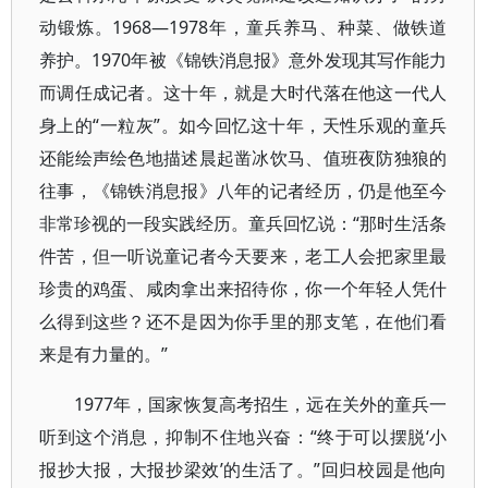
动锻炼。1968—1978年，童兵养马、种菜、做铁道
养护。1970年被《锦铁消息报》意外发现其写作能力
而调任成记者。这十年，就是大时代落在他这一代人
身上的“一粒灰”。如今回忆这十年，天性乐观的童兵
还能绘声绘色地描述晨起凿冰饮马、值班夜防独狼的
往事，《锦铁消息报》八年的记者经历，仍是他至今
非常珍视的一段实践经历。童兵回忆说：“那时生活条
件苦，但一听说童记者今天要来，老工人会把家里最
珍贵的鸡蛋、咸肉拿出来招待你，你一个年轻人凭什
么得到这些？还不是因为你手里的那支笔，在他们看
来是有力量的。”
1977年，国家恢复高考招生，远在关外的童兵一
听到这个消息，抑制不住地兴奋：“终于可以摆脱‘小
报抄大报，大报抄梁效’的生活了。”回归校园是他向