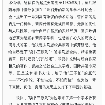
术信仰。这信仰的起点要追溯至1980年5月，童兵跟
随导师甘惜分参加在兰州召开的新闻学学术讨论会，
会上提出了一系列富有争议的学术话题，譬如新闻是
否是一门科学、新闻传播有无规律可循、党报的党性
与人民性等。结合自己在基层的实践经历，童兵热切
地想要为悬置在新闻学学科，也悬置在心头的历史之
问寻找答案，他决定去马恩经典原著中解开疑惑。他
给自己定下“读书三原则”：通读马恩全集，精读重要
篇章，同时还要“打扫战场”，即要扩充到与经典作家
相关的著作，譬如空想社会主义学者、国际共运专家
等。正是这种读书方法，给了他“三不怕”的底气
——“不怕争论、不怕诘难、不怕商榷”，也为他一辈
子真懂、真信、真用马克思主义打下了牢固的基础。
很快，“读书三原则”为他带来了第一个学术收获
期。在反复研读马克思撰写的《摩泽尔记者的辩护》