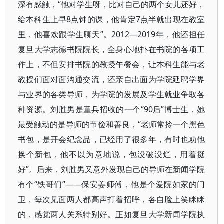
深有感触，“他对学生呀，比对自己的两个女儿还好，
给本科生上早8点钟的课，他肯定7点半就出现在教室
里，他喜欢跟学生聊天”。2012—2019年，他还担任
复旦大学志德书院院长，全身心地扑在书院的各项工
作上，不但安排书院的教授午餐会，让本科生能与老
教授们面对面沟通交流，还亲自出面为学院延聘学界
与业界的各类导师，为学院的发展及学生就业争取各
种资源。刘胜男是童兵招收的一个“90后”博士生，她
最受触动的是导师的节俭和善良，“老师常拎一个黑色
书包，是开会纪念品，已经用了很多年，有时也劝他
换个新包，他不以为意地说，包没破没烂，用着挺
好”。后来，刘胜男又意外发现自己的导师在新闻学院
有个“铁哥们”——保安姜师傅，他是个爱院如家的门
卫，每次见面两人都高声打着招呼，各自脸上笑眯眯
的，感觉两人关系特别好。正如复旦大学新闻学院执