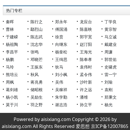
热门专栏
秦晖
陈行之
郑永年
龙应台
丁学良
曹林
鄢烈山
傅国涌
陈嘉映
黄宗智
于建嵘
陈志武
徐贲
郭宇宽
马立诚
杨祖陶
沈志华
向继东
赵汀阳
戴建业
李昌平
张鸣
杨奎松
王海光
周濂
杨鹏
邓晓芒
王缉思
陈奉孝
郭世佑
马玲
王振东
狄马
袁伟时
史啸虎
熊培云
秋风
刘小枫
孟令伟
雷一宁
周枫
蒋兆勇
吴伟
沙叶新
刘瑜
葛剑雄
储昭根
吴稼祥
许之远
袁刚
杨小凯
吴励生
朱学勤
潘维
郑秉文
莫于川
羽之野
谢志浩
孙立平
杨光
Powered by aisixiang.com Copyright © 2026 by
aisixiang.com All Rights Reserved 爱思想 京ICP备12007865