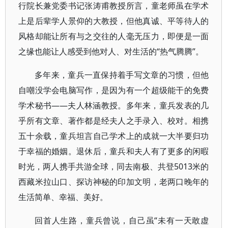
行院长兼党委书记张涛甫教授所言，童老师虽在学术
上是后辈学人景仰的大教授，但他真诚、平等待人的
风格却能让所有与之交往的人毫无压力，即便是一面
之缘也能让人感受到他对人、对生活的“热气腾腾”。
多年来，童兵一直保持着手写文章的习惯，但他
自嘲没学会电脑写作，是因为有一个超级能干的免费
学术秘书——夫人林涵教授。多年来，童兵发表的几
乎所有文章、著作都是经夫人之手录入、校对。相携
五十余载，童兵坦言自己学术上的成就一大半要归功
于幸福的婚姻。退休后，童兵和夫人有了更多的闲暇
时光，两人携手共游全球，同去南极、共登5013米的
西藏米拉山口、探访神秘的印加文明，老两口晚年的
生活简单、幸福、美好。
回首人生路，童兵曾说，自己虽“未有一天敢虚