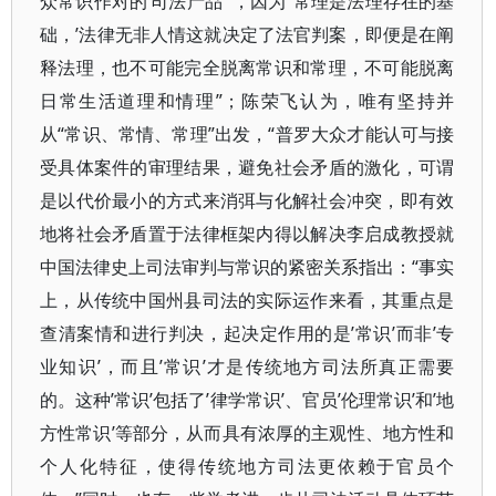
众常识作对的’司法产品’”，因为“常理是法理存在的基
础，’法律无非人情这就决定了法官判案，即便是在阐
释法理，也不可能完全脱离常识和常理，不可能脱离
日常生活道理和情理”；陈荣飞认为，唯有坚持并
从“常识、常情、常理”出发，“普罗大众才能认可与接
受具体案件的审理结果，避免社会矛盾的激化，可谓
是以代价最小的方式来消弭与化解社会冲突，即有效
地将社会矛盾置于法律框架内得以解决李启成教授就
中国法律史上司法审判与常识的紧密关系指出：“事实
上，从传统中国州县司法的实际运作来看，其重点是
查清案情和进行判决，起决定作用的是’常识’而非’专
业知识’，而且’常识’才是传统地方司法所真正需要
的。这种’常识’包括了’律学常识’、官员’伦理常识’和’地
方性常识’等部分，从而具有浓厚的主观性、地方性和
个人化特征，使得传统地方司法更依赖于官员个