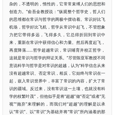
杂的，不透明的，惰性的，它常常束缚人们的思想和
创造力。”俞吾金教授说：“纵观整个哲学史，哲人们
的思维都在常识与哲学的两极中摆动着。常识好比飞
机场，哲学好比飞机，哲学从常识中起飞，不管想象
力把它带得多远，飞得多久，它总得折回到常识中
来，重新在常识中获得信心和力量。然后再度起飞，
再度降落……哲学超越常识，常识哺育并校正哲学，
这就是常识与哲学的辩证关系。”尽管陈亚军教授不同
意说科学与哲学是对常识的超越，认为“科学信念从来
没有超越常识、否定常识，相反，它始终与常识在一
起，嵌入常识世界中，丰富了常识的内容，扩大了常
识的疆域。反过来，没有常识这一土壤，也就没有科
学的枝繁叶茂”，但他似乎是将“超越”做“否定”或者“无
视”“抛弃”来理解的，而我们对“超越”的理解是以承
认“常识”、以“常识”为基础并将“常识”所内涵着的那