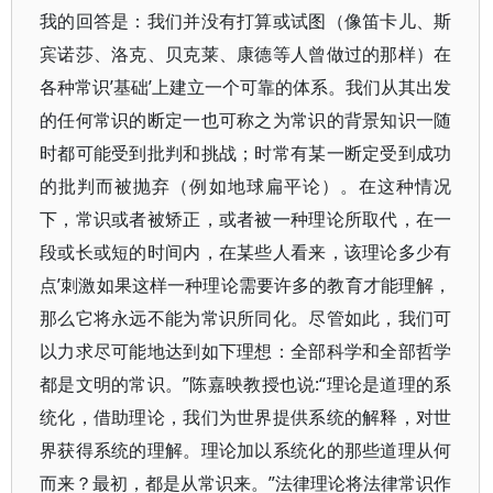
我的回答是：我们并没有打算或试图（像笛卡儿、斯
宾诺莎、洛克、贝克莱、康德等人曾做过的那样）在
各种常识’基础’上建立一个可靠的体系。我们从其出发
的任何常识的断定一也可称之为常识的背景知识一随
时都可能受到批判和挑战；时常有某一断定受到成功
的批判而被抛弃（例如地球扁平论）。在这种情况
下，常识或者被矫正，或者被一种理论所取代，在一
段或长或短的时间内，在某些人看来，该理论多少有
点’刺激如果这样一种理论需要许多的教育才能理解，
那么它将永远不能为常识所同化。尽管如此，我们可
以力求尽可能地达到如下理想：全部科学和全部哲学
都是文明的常识。”陈嘉映教授也说:“理论是道理的系
统化，借助理论，我们为世界提供系统的解释，对世
界获得系统的理解。理论加以系统化的那些道理从何
而来？最初，都是从常识来。”法律理论将法律常识作