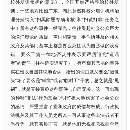
校外培训负担的意见》，全国开始严格整治校外培
训，一些地方比如广东、湖北竟然将校外培训机构治
理分别纳入“扫黑除恶专项考核”和“扫黄打非”任务之
中！所有这些事件一经曝光，往往引起社会公众巨大
的汹涌舆论的质疑、声讨和谴责，事件所涉及的相关
政府及其部门基本上都是要么死扛认为自己做的没有
错，要么千篇一律地否认并表示要严厉追究“造谣
者”的责任（往往确实追究了），有些极其恶劣的事件
实在难以自圆其说地否认，给出的理由就又要么“摄像
头”坏了要么是“辅警”或者“临时工”干的，总之就是“甩
锅”，就是直接宣称这些事件与自己无关。这一再出现
的种种“非法”行为甚至“恶行”极大地伤害了社会公众
的感情，严重损害了党和政府的威信与权威。行政执
法机关及其工作人员之所以一再从事这些非法或者不
当行为，就其实质而言，就是他们无视和忽视而全然