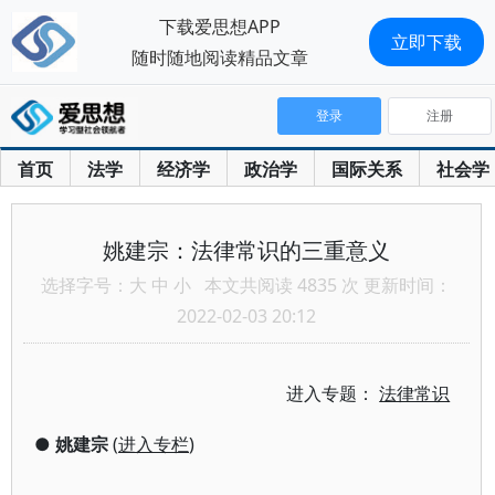
下载爱思想APP
立即下载
随时随地阅读精品文章
登录
注册
首页
法学
经济学
政治学
国际关系
社会学
姚建宗：法律常识的三重意义
选择字号：
大
中
小
本文共阅读 4835 次 更新时间：
2022-02-03 20:12
进入专题：
法律常识
●
姚建宗
(
进入专栏
)