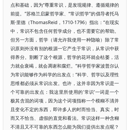
点和基础，因为“尊重常识，是发现规律、遵循规律的
前提。”苏格兰启蒙哲学家、“常识哲学”的倡导者托马
斯·里德（ThomasReid，1710-1796）指出：“在现实
中，常识不包含任何哲学成分，也不需要它的帮助。
但另一方面，哲学（请允许我使用一种隐喻）除了常
识原则外没有别的根源一它产生于常识，从常识中获
得养分。割断了这个根源，哲学的花环就会枯萎，活
力就会衰竭，就会凋谢和腐烂。”科学哲学家波普尔认
为常识能够作为科学的出发点：“科学、哲学以及理性
思维都必须从常识出发。也许，这并非因为常识是一
个可靠的出发点：我这里所使用的'常识’一词是一个
极其含混的词项，因为这个词项指称一个模糊不清并
且变化不定的东西，即许多人的时而恰当、真实，时
而又不恰当、虚假的直觉和看法。常识这样一种含糊
不清且又不可靠的东西怎么能为我们提供出发点呢？