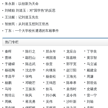
朱永新：以创新为天命
刘绪贻 刘道玉：对“国学热”的反思
王法艇：记刘道玉先生
智效民：从刘道玉想到王世杰
丁东：一个大学校长遭遇的车厢事件
热门专栏
秦晖
陈行之
郑永年
龙应台
丁学良
曹林
鄢烈山
傅国涌
陈嘉映
黄宗智
于建嵘
陈志武
徐贲
郭宇宽
马立诚
杨祖陶
沈志华
向继东
赵汀阳
戴建业
李昌平
张鸣
杨奎松
王海光
周濂
杨鹏
邓晓芒
王缉思
陈奉孝
郭世佑
马玲
王振东
狄马
袁伟时
史啸虎
熊培云
秋风
刘小枫
孟令伟
雷一宁
周枫
蒋兆勇
吴伟
沙叶新
刘瑜
葛剑雄
储昭根
吴稼祥
许之远
袁刚