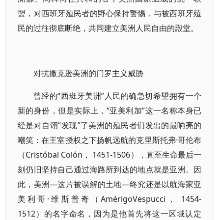
盟，对西班牙殖民者的野心保持警惕，与被西班牙殖
民的过往彻底断绝，共同建立美洲人民自由的殿堂。
对抗撒克逊美洲的门罗主义威胁
曾经的“西班牙美洲”人民的确急切希望拥有一个
新的身份，但是实际上，“亚美利加”这一名称本身已
经是对自诩“发现”了美洲的殖民者们发出的最响亮的
嘲笑：在王室授权之下扬帆远航的克里斯托弗·哥伦布
（Cristóbal Colón， 1451-1506），直至生命最后一
刻仍旧坚持自己通过海路所到达的地点就是亚洲。因
此，美洲—这片被误解的土地—终究还是以航海家亚
美利哥·维斯普奇（AmérigoVespucci， 1454-
1512）的名字命名，因为是他首先将这一区域认定