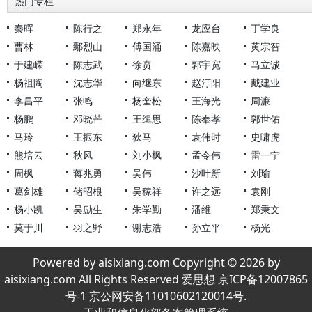
热门专栏
秦晖
陈行之
郑永年
龙应台
丁学良
曹林
鄢烈山
傅国涌
陈嘉映
黄宗智
于建嵘
陈志武
徐贲
郭宇宽
马立诚
杨祖陶
沈志华
向继东
赵汀阳
戴建业
李昌平
张鸣
杨奎松
王海光
周濂
杨鹏
邓晓芒
王缉思
陈奉孝
郭世佑
马玲
王振东
狄马
袁伟时
史啸虎
熊培云
秋风
刘小枫
孟令伟
雷一宁
周枫
蒋兆勇
吴伟
沙叶新
刘瑜
葛剑雄
储昭根
吴稼祥
许之远
袁刚
杨小凯
吴励生
朱学勤
潘维
郑秉文
莫于川
羽之野
谢志浩
孙立平
杨光
Powered by aisixiang.com Copyright © 2026 by
aisixiang.com All Rights Reserved 爱思想 京ICP备12007865
号-1 京公网安备11010602120014号.