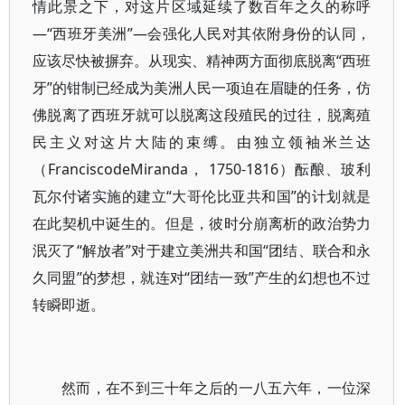
情此景之下，对这片区域延续了数百年之久的称呼
—“西班牙美洲”—会强化人民对其依附身份的认同，
应该尽快被摒弃。从现实、精神两方面彻底脱离“西班
牙”的钳制已经成为美洲人民一项迫在眉睫的任务，仿
佛脱离了西班牙就可以脱离这段殖民的过往，脱离殖
民主义对这片大陆的束缚。由独立领袖米兰达
（FranciscodeMiranda， 1750-1816）酝酿、玻利
瓦尔付诸实施的建立“大哥伦比亚共和国”的计划就是
在此契机中诞生的。但是，彼时分崩离析的政治势力
泯灭了“解放者”对于建立美洲共和国“团结、联合和永
久同盟”的梦想，就连对“团结一致”产生的幻想也不过
转瞬即逝。
然而，在不到三十年之后的一八五六年，一位深