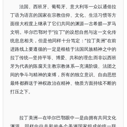
法国、西班牙、葡萄牙、意大利等一众以通俗拉
丁语为语言的国家在宗教信仰、文化、生活习惯等方
面很大程度上继承了它们共同的渊源—古希腊—罗马
文明。毕尔巴鄂对于“拉丁”的设想自然与这一文化传
统息息相关，但是他同样十分笃定：“拉丁美洲”在前
进路线上要遵循的一定是根植于法国民族精神之中的
拉丁传统—坚持平等、博爱、共和的理念;而非以西班
牙为代表的陈腐天主教宗教体系—充满阶级、法团之
间的争斗与精神的束缚，所有的独立意识、自由思想
最终都葬送于神权政治在精神、物质方面持续不断的
打压之下。
拉丁美洲—在毕尔巴鄂眼中—是由拥有共同文化
渊源、同样向往共和的各个美洲国家组成的统一联