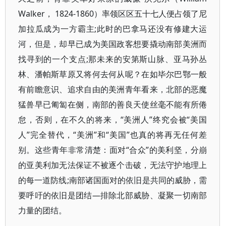
Walker， 1824-1860）率领区区五十七人便占领了尼
加拉瓜成为一方霸主;此时的巴拿马还没有修建大运
河，但是，却早已成为美国政客想要撬动南部美洲而
找寻到的一个支点;那未来的安第斯山脉、亚马孙丛
林、潘帕斯草原又将何去何从呢？在如毕尔巴鄂一般
有前瞻意识、追求自由的美洲青年看来，北部的恶魔
猛兽早已匍匐在侧，南部的善良天使丝毫不能有所倦
怠，否则，在不久的将来，“美洲人”终究会被“美国
人”完全替代，“美洲”和“美国”也真的将再无任何差
别。这些青年非常清楚：面对“合众”的美利坚，分崩
的亚美利加无法保证不被逐个击破，无法守护地理上
的每一道防线;南部诸国面对的依旧是共同的威胁，需
要呼吁的依旧是团结—排除北部威胁、凝聚一切南部
力量的团结。