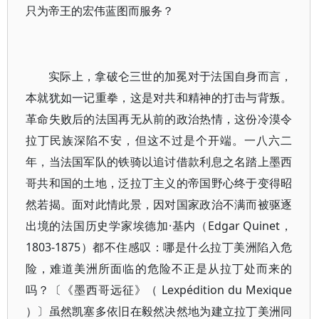
只为帝王的宏伟蓝图而服务？
实际上，拿破仑三世的加冕对于法国自身而言，
本就犹如一记重拳，这是对共和精神的打击与背叛。
革命失败后的法国再无从前的政治热情，这份冷漠令
拉丁民族深陷不安，但这不过是个开端。一八六二
年，当法国军队的铁骑以追讨借款利息之名踏上墨西
哥共和国的土地，泛拉丁主义的帝国野心终于变得昭
然若揭。面对此情此景，因对国家政治不满而被驱逐
出境的法国历史学家埃德加·基内（Edgar Quinet，
1803-1875）都不住感叹：哪是什么拉丁美洲陷入危
险，难道美洲所面临的危险不正是从拉丁处而来的
吗？〔《墨西哥远征》（ Lexpédition du Mexique
）〕虽然凯塞多依旧在毅然决然地为建立拉丁美洲同