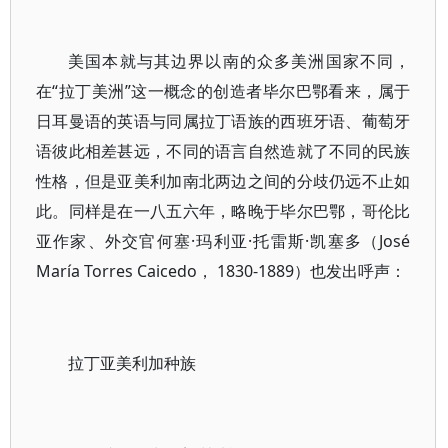
美国本就与其边界以南的众多美洲国家不同，
在“拉丁美洲”这一概念的创造者毕尔巴鄂看来，属于
日耳曼语的英语与同属拉丁语族的西班牙语、葡萄牙
语彼此相差甚远，不同的语言自然造就了不同的民族
性格，但是亚美利加南北两边之间的分歧仍远不止如
此。同样是在一八五六年，略晚于毕尔巴鄂，哥伦比
亚作家、外交官何塞·玛利亚·托雷斯·凯塞多（José
María Torres Caicedo， 1830-1889）也发出呼声：
拉丁亚美利加种族