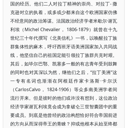
国的经历。他们二人对拉丁精神的崇尚、对拉丁- 撒
克逊对立的执着，或多或少都来自这个欧洲国家仿佛
不经意间的政治筹谋。法国政治经济学者米歇尔·谢瓦
利埃（Michel Chevalier， 1806-1879）就曾在十九
世纪三十年代撰写《北美信札》一书，以唤醒拉丁族
群集体性的麻木，呼吁西班牙语美洲国家加入共同战
线，他坚信自己的祖国定能引领拉丁族群共克时艰。
其后，如毕尔巴鄂、凯塞多一般的有志青年受到鼓舞
的同时也对其深以为然，继他们之后，“拉丁美洲”这
一专有名词也渐渐在阿根廷作家卡洛斯·卡尔沃
（CarlosCalvo， 1824-1906）等众多南美洲学者间
流行开来。但是彼时的他们或许没有想到，这位政治
经济学家谢瓦利埃竟会成为拿破仑三世智囊团中的重
要成员。到底是他曾经的政治构想恰好符合帝国前进
的方向从而深得帝王的青睞？抑或他根本从始至终都