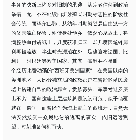
事务的决断上诸多对旧制的承袭，从宗教信仰到政治
举措，无一不在延续西班牙殖民时期标志性的阶级社
会传统。而毕尔巴鄂，从幼年时期就随属自由派一方
的父亲流亡秘鲁，即便身处他乡，依然心系故土，将
满腔热血付诸纸上，几度获准归国，却几度因笔锋犀
利再被流放，半生时光漂泊在外，足迹遍布法国、比
利时、阿根廷等欧美国家。其实，智利并不是唯一一
个经历此番动荡的“西班牙美洲国家”，在美国以南的
美洲地区，大部分独立后的政权都是在曾经的殖民废
墟上搭建自己的政治舞台，贵族寡头、军事考迪罗层
出不穷，国家这座上层建筑总是岌岌可危，似乎倾覆
就在一瞬间。而曾经作为海上霸主的西班牙，自然无
法安然接受一众属地纷纷逃离的事实，依旧远远观
望，时刻准备伺机而动。