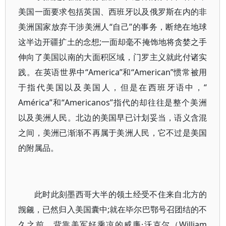
美国一面要求包括英国、西班牙以及俄罗斯在内的非
美洲国家放弃干涉美洲人“自己”的事务，断绝在地球
这半边开疆扩土的念想;一面却毫不掩饰地将贪婪之手
伸向了美国以南的大面积区域，门罗主义就此付诸实
践。在英语世界中“America”和“American”惯常被用
于指代美国以及美国人，但是在西班牙语中，“
América”和“Americanos”指代的却往往是整个美洲
以及美洲人民。北边的美国早已计划妥当，语义含混
之间，美洲已渐渐不再属于美洲人民，它不过是美国
的附属品。
此时此刻墨西哥大半的领土经受不住来自北方的
觊觎，已然归入美国囊中;就在毕尔巴鄂号召团结的不
久之前，背靠美军好乘凉的威廉·沃克尔（William