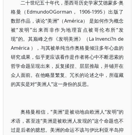
二十世纪五十年代，墨西哥历史学家艾德蒙多·奥
格曼（EdmundoOGorman， 1906-1995）出版了
数部作品，谈论“美洲”（América） 是如何作为概念
被“发明”出来而非作为地理盲点被哥伦布所“发
现”的。其巅峰之作《发明美洲》（La lnvenci?n de
América ），与其被单纯当作奥格曼倾注多年心血的
研究成果，似乎更应该看作是作者将心中不断思索的
哲学命题呈现出来，反复揉捏、层层推敲，并铺开在
众人面前。在他略显繁复、冗长的论述之中，所蕴藏
的其实是对“美洲人”这一身份的反思。
奥格曼相信，“美洲”是被动地由欧洲人“发明”的
术语，甚至连“美洲是被欧洲人发现的”这个命题也不
过是后者的臆想。美洲的命运不该与伊比利亚半岛抑