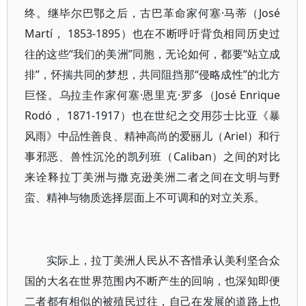
终。继毕尔巴鄂之后，古巴革命家何塞·马蒂（José
Martí， 1853-1895）也在不断呼吁背负相同历史过
往的这些“我们的美洲”同胞，无论如何，都要“站立成
排”，怀揣共同的梦想，共同阻挡那“侵略成性”的北方
巨怪。乌拉圭作家何塞·恩里克·罗多（José Enrique
Rodó， 1871-1917）也在世纪之交用莎士比亚《暴
风雨》中品性善良、精神高尚的爱丽儿（Ariel）和行
事邪恶、兽性沉沦的凯列班（Caliban）之间的对比
来诠释拉丁美洲与撒克逊美洲二者之间在文明与野
蛮、精神与物质选择层面上不可调和的对立关系。
实际上，拉丁美洲人民从不吝惜承认美利坚合众
国的大名在世界范围内不断产生的回响，也深知即便
二者都有相似的被殖民过往，自己在发展的道路上也