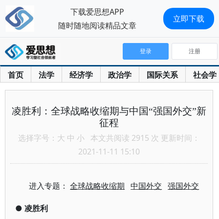
下载爱思想APP
立即下载
随时随地阅读精品文章
登录
注册
首页
法学
经济学
政治学
国际关系
社会学
凌胜利：全球战略收缩期与中国“强国外交”新
征程
选择字号：
大
中
小
本文共阅读 2915 次 更新时间：
2021-11-11 15:10
进入专题：
全球战略收缩期
中国外交
强国外交
●
凌胜利