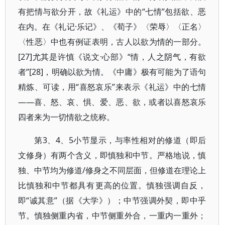
有把情与欲分开，故《礼运》中的“七情”包括欲、恶
在内。在《礼记·乐记》、《荀子》〈荣辱〉〈正名〉
〈性恶〉中也有例证表明，古人以欲为情的一部分。
[27]尤其是许慎《说文·心部》“情，人之阴气，有欲
者”[28]，明确以欲为情。《中庸》极有可能为了语句
精炼、可读，用“喜怒哀乐”来表示《礼运》中的七情
——喜、怒、哀、惧、爱、恶、欲，或者以喜怒哀乐
四者来为一切情欲之统称。
第3、4、5小节显示，与率性相对的修道（即后
文修身）有两个含义，即慎独和中节。严格地说，慎
独、中节均为修道/修身之不同层面，但修道在理论上
比慎独和中节都具有更高的位置。慎独强调自反，
即“诚其意”（据《大学》）；中节强调外契，即中乎
节。慎独侧重内省，中节侧重外合，一重内一重外；