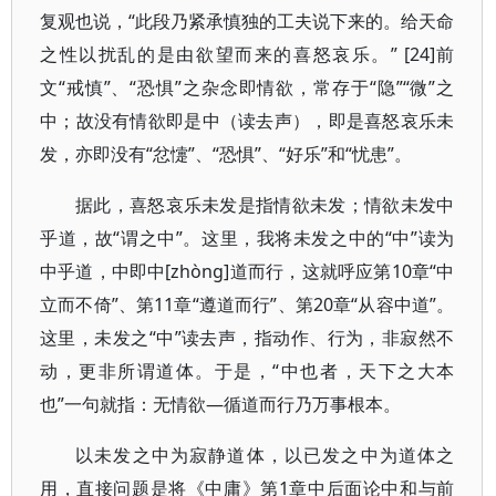
复观也说，“此段乃紧承慎独的工夫说下来的。给天命
之性以扰乱的是由欲望而来的喜怒哀乐。” [24]前
文“戒慎”、“恐惧”之杂念即情欲，常存于“隐”“微”之
中；故没有情欲即是中（读去声），即是喜怒哀乐未
发，亦即没有“忿懥”、“恐惧”、“好乐”和“忧患”。
据此，喜怒哀乐未发是指情欲未发；情欲未发中
乎道，故“谓之中”。这里，我将未发之中的“中”读为
中乎道，中即中[zhòng]道而行，这就呼应第10章“中
立而不倚”、第11章“遵道而行”、第20章“从容中道”。
这里，未发之“中”读去声，指动作、行为，非寂然不
动，更非所谓道体。于是，“中也者，天下之大本
也”一句就指：无情欲—循道而行乃万事根本。
以未发之中为寂静道体，以已发之中为道体之
用，直接问题是将《中庸》第1章中后面论中和与前