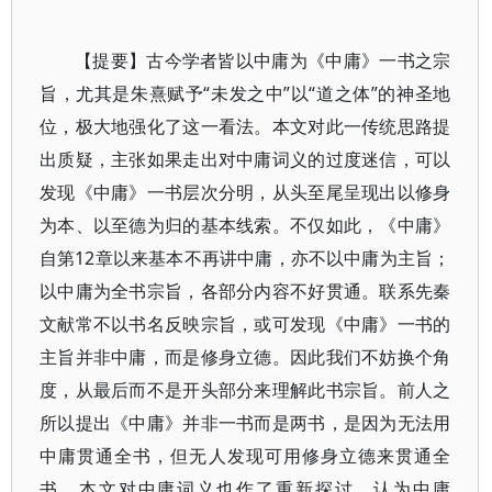
【提要】古今学者皆以中庸为《中庸》一书之宗
旨，尤其是朱熹赋予“未发之中”以“道之体”的神圣地
位，极大地强化了这一看法。本文对此一传统思路提
出质疑，主张如果走出对中庸词义的过度迷信，可以
发现《中庸》一书层次分明，从头至尾呈现出以修身
为本、以至德为归的基本线索。不仅如此，《中庸》
自第12章以来基本不再讲中庸，亦不以中庸为主旨；
以中庸为全书宗旨，各部分内容不好贯通。联系先秦
文献常不以书名反映宗旨，或可发现《中庸》一书的
主旨并非中庸，而是修身立德。因此我们不妨换个角
度，从最后而不是开头部分来理解此书宗旨。前人之
所以提出《中庸》并非一书而是两书，是因为无法用
中庸贯通全书，但无人发现可用修身立德来贯通全
书。本文对中庸词义也作了重新探讨，认为中庸