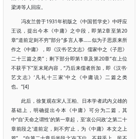
梁涛等人回应。
冯友兰曾于1931年初版之《中国哲学史》中呼应
王说，提出今本《中庸》之中段，即第2章至第20
章“道前定则不穷”部分“多言人事……似为子思原来所
作之《中庸》，即《汉书·艺文志》儒家中之《子思》
二十三篇之类”；剩下部分即第1章及第20章“在上位
不获乎下”至末尾内容，“乃后来儒者所加，即《汉书·
艺文志》‘凡礼十三家’中之《中庸说》二篇之类
也。”[4]
此后，徐复观在宋人王柏、日本学者武内义雄的
基础上，明确提出今本《中庸》可分为二篇，其
中“自‘天命之谓性’的第一章起，至‘哀公问政’之第二十
章前段之‘道前定，则不穷’止，为《中庸》本文之上
篇”，“自第二十章后半段之‘在下位，不获乎上，民不