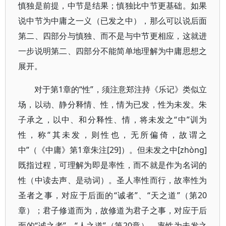
慎独是前提，中节是结果；慎独比中节更基础。如果
说中节为中庸之一义（已发之中），那么可以说后面
第二、四部分与慎独、而不是与中节更相应，这就进
一步说明第二、四部分不能简单地理解为中庸思想之
展开。
对于第1章的“性”，须注意郑注持《乐记》类似立
场，以动、静分释情、性，情为已发，性为未发。朱
子承之，以中、和分释性、情，将未发之“中”训为
性，称“其未发，则性也，无所偏倚，故谓之
中”（《中庸》第1章朱注[29]）。但未发之中[zhòng]
既指过程，可理解为即是率性，而不就是作为名词的
性（中读去声、是动词）。圣人率性而行，故率性为
圣者之事，对应于后面的“诚者”、“天之道”（第20
章）；君子修道而为，故修道为君子之事，对应于后
面的“诚之者”、“人之道”（第20章）。率性为未发之