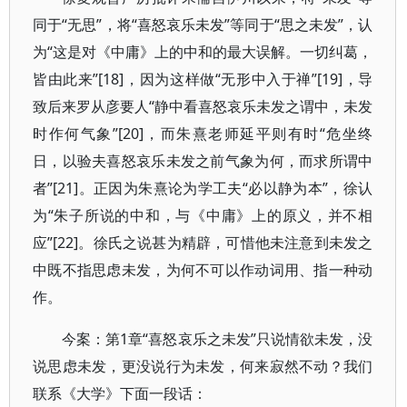
同于“无思”，将“喜怒哀乐未发”等同于“思之未发”，认
为“这是对《中庸》上的中和的最大误解。一切纠葛，
皆由此来”[18]，因为这样做“无形中入于禅”[19]，导
致后来罗从彦要人“静中看喜怒哀乐未发之谓中，未发
时作何气象”[20]，而朱熹老师延平则有时“危坐终
日，以验夫喜怒哀乐未发之前气象为何，而求所谓中
者”[21]。正因为朱熹论为学工夫“必以静为本”，徐认
为“朱子所说的中和，与《中庸》上的原义，并不相
应”[22]。徐氏之说甚为精辟，可惜他未注意到未发之
中既不指思虑未发，为何不可以作动词用、指一种动
作。
今案：第1章“喜怒哀乐之未发”只说情欲未发，没
说思虑未发，更没说行为未发，何来寂然不动？我们
联系《大学》下面一段话：