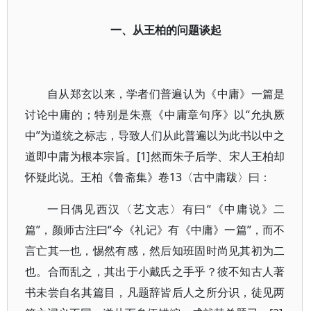
一、从王柏的问题谈起
自从郑玄以来，学者们普遍认为《中庸》一篇是
讨论中庸的；特别是朱熹《中庸章句序》以“允执厥
中”为道统之标志，导致人们从此普遍以为此书以中之
道即中庸为根本宗旨。[1]然而朱子后学、宋人王柏却
怀疑此说。王柏《鲁斋集》卷13〈古中庸跋〉曰：
一日偶见西汉〈艺文志〉有曰“《中庸说》二
篇”，颜师古注曰“今《礼记》有《中庸》一篇”，而不
言亡其一也，惕然有感，然后知班固时尚见其初为二
也。合而乱之，其出于小戴氏之手乎？彼不知古人著
书未尝自名其篇目，凡题辞皆后人之所分识，徒见两