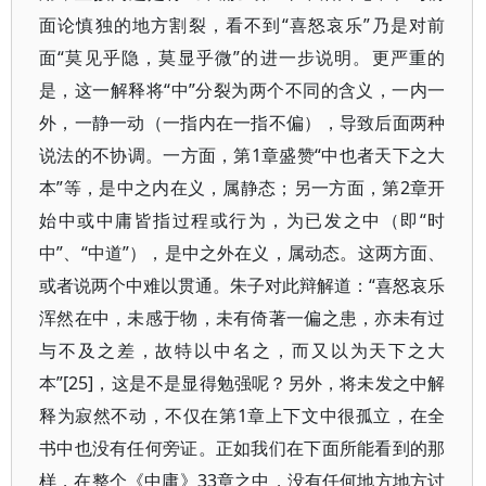
面论慎独的地方割裂，看不到“喜怒哀乐”乃是对前
面“莫见乎隐，莫显乎微”的进一步说明。更严重的
是，这一解释将“中”分裂为两个不同的含义，一内一
外，一静一动（一指内在一指不偏），导致后面两种
说法的不协调。一方面，第1章盛赞“中也者天下之大
本”等，是中之内在义，属静态；另一方面，第2章开
始中或中庸皆指过程或行为，为已发之中（即“时
中”、“中道”），是中之外在义，属动态。这两方面、
或者说两个中难以贯通。朱子对此辩解道：“喜怒哀乐
浑然在中，未感于物，未有倚著一偏之患，亦未有过
与不及之差，故特以中名之，而又以为天下之大
本”[25]，这是不是显得勉强呢？另外，将未发之中解
释为寂然不动，不仅在第1章上下文中很孤立，在全
书中也没有任何旁证。正如我们在下面所能看到的那
样，在整个《中庸》33章之中，没有任何地方地方讨