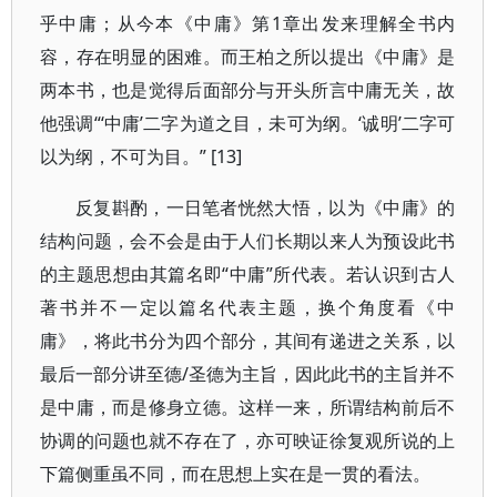
乎中庸；从今本《中庸》第1章出发来理解全书内
容，存在明显的困难。而王柏之所以提出《中庸》是
两本书，也是觉得后面部分与开头所言中庸无关，故
他强调“‘中庸’二字为道之目，未可为纲。‘诚明’二字可
以为纲，不可为目。” [13]
反复斟酌，一日笔者恍然大悟，以为《中庸》的
结构问题，会不会是由于人们长期以来人为预设此书
的主题思想由其篇名即“中庸”所代表。若认识到古人
著书并不一定以篇名代表主题，换个角度看《中
庸》，将此书分为四个部分，其间有递进之关系，以
最后一部分讲至德/圣德为主旨，因此此书的主旨并不
是中庸，而是修身立德。这样一来，所谓结构前后不
协调的问题也就不存在了，亦可映证徐复观所说的上
下篇侧重虽不同，而在思想上实在是一贯的看法。