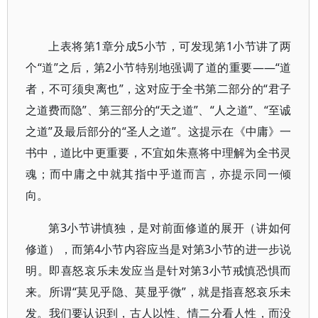
上表将第1章分成5小节，可发现第1小节讲了两
个“道”之后，第2小节特别地强调了道的重要——“道
者，不可须臾离也”，这对应于全书第二部分的“君子
之道费而隐”、第三部分的“天之道”、“人之道”、“至诚
之道”及最后部分的“圣人之道”。这提示在《中庸》一
书中，道比中更重要，不宜如朱熹将中理解为全书灵
魂；而中庸之中就其指中乎道而言，亦提示同一倾
向。
第3小节讲慎独，是对前面修道的展开（讲如何
修道），而第4小节内容应当是对第3小节的进一步说
明。即喜怒哀乐未发应当是针对第3小节戒慎恐惧而
来。所谓“莫见乎隐、莫显乎微”，就是指喜怒哀乐未
发。我们要认识到，古人以性、情二分看人性，而没