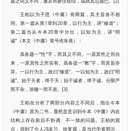
篇之词义不同，遂从而参伍错综，成就其总题已。[2]
王柏以为子思《中庸》有两篇，其主旨各不相
同。第一篇从第1章到20章，以行为主，讲“修道”；
第二篇当从今本20章中分出，以知为主，讲“明
诚”（本文《中庸》章号依朱熹）：
虽各题一“性”字，而其义不同。一原其性之所自
来，一原其性之所实有。虽各提一“教”字，而其旨亦
异。一以行为主，故曰“修道”。一以知为主，故曰“明
诚”。始于天者，终于天；始于诚者，终于诚。分限严
而不杂，涂辙一而不差。[3]
王柏在分析了两部分内容之不同后，指出今本
《中庸》原为二书，显然是意识到今本《中庸》内在
结构上存在前后不协调、不一致的问题。王柏的观
点，得到了今人冯友兰、徐复观，及当代学者郭沂、