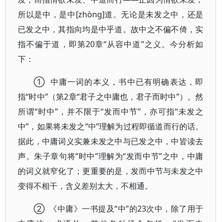
所以是中，是中[zhòng]道。无论是未发之中，还是
已发之中，其指向均是中乎道。故中之不偏不倚，实
指不偏于道，即第20章“从容中道”之义。今分析如
下：
① 中庸一词的本义，书中已有明确表达，即
指“时中”（第2章“君子之中庸也，君子而时中”）。然
所谓“时中”，并不限于“发而中节”，亦可指“未发之
中”，如果将未发之“中”理解为过程即循道而行的话。
据此，中庸词义实兼未发之中与已发之中，中皆读去
声。朱子章句将“时中”理解为“发而中节”之中，中庸
的词义就窄化了；更重要的是，发而中节与未发之中
变得不相干，含义差别太大，不相通。
② 《中庸》一书提及“中”的23次中，除了用于