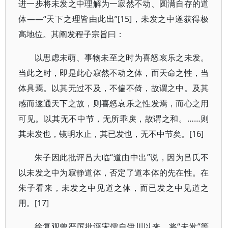
进一步将未发之中理解为一寂然不动、圆满自存的道
体——“天下之理皆由此出”[15]，未发之中遂获得极
高地位。其阐发程子宗旨曰：
以思虑未萌、事物未至之时为喜怒哀乐之未发。
当此之时，即是此心寂然不动之体，而天命之性，当
体具焉。以其无过不及，不偏不倚，故谓之中。及其
感而遂通天下之故，则喜怒哀乐之性发焉，而心之用
可见。以其无不中节，无所乖戾，故谓之和。……则
其未发也，镜明水止，其已发也，无不中节矣。[16]
朱子因此批评吕大临“道由中出”说，因为吕氏不
以未发之中为寂静道体，否定了道本体的先在性。在
朱子看来，未发之中见道之体，而已发之中见道之
用。[17]
徐复观曾严厉批评宋儒自伊川以来，将“未发”等