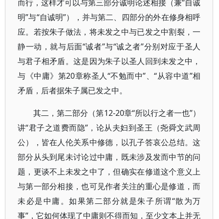
而行，这样才可以与第三部分诚明论述相接（兼“自诚
明”与“自诚明”），并与第二、四部分的外在修身相呼
应。若按朱子做法，将未发之中与已发之中割裂，一
静一动，就与后面“诚者”与“诚之者”分别对应于圣人
与君子相矛盾。这是因为朱子以圣人回到未发之中，
与《中庸》第20章称圣人“不勉而中”、“从容中道”相
矛盾，后者据朱子属已发之中。
其二，第二部分（第12-20章“所以行之者一也”）
讲“君子之道费而隐”，论从夫妇到圣王（尧舜文武周
公），皆在人伦关系中修德，以孔子答哀公总结。这
部分从头到尾未讨论过中庸，既未涉及发而中节的问
题，更谈不上未发之中了，但确实在修道这个意义上
与第一部分相接，也可见作者关注的重心是修道，而
未必是中庸。如果第二部分就是朱子所谓“散为万
事”，它如何体现了中庸则不得而知，至少文本上并无