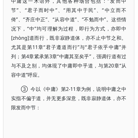
中庸这一术语外，其他各种场合包括：“发而中
节”、“君子而时中”、“用其中于民”、“中立而不
倚”、“齐庄中正”、“从容中道”、“不勉而中”。这些情
况下，“中”均可理解为过程，即行为方式，亦即中
[zhòng]道而行，既非寂静道体，亦不止中节之和。
尤其是第11章“君子遵道而行”与“君子依乎中庸”并
列；第4章紧承第3章“中庸其至矣乎”，强调行道有过
与不及之别，均体现了中庸即中乎道，与第20章“从
容中道”呼应。
③ 今以《中庸》第2-11章为例，说明中庸之中
实指不偏于道，并无更多深意，既非寂静道体，亦不
限发而中节：