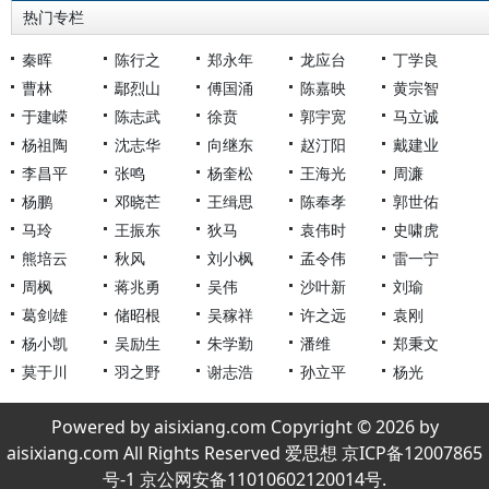
热门专栏
秦晖
陈行之
郑永年
龙应台
丁学良
曹林
鄢烈山
傅国涌
陈嘉映
黄宗智
于建嵘
陈志武
徐贲
郭宇宽
马立诚
杨祖陶
沈志华
向继东
赵汀阳
戴建业
李昌平
张鸣
杨奎松
王海光
周濂
杨鹏
邓晓芒
王缉思
陈奉孝
郭世佑
马玲
王振东
狄马
袁伟时
史啸虎
熊培云
秋风
刘小枫
孟令伟
雷一宁
周枫
蒋兆勇
吴伟
沙叶新
刘瑜
葛剑雄
储昭根
吴稼祥
许之远
袁刚
杨小凯
吴励生
朱学勤
潘维
郑秉文
莫于川
羽之野
谢志浩
孙立平
杨光
Powered by aisixiang.com Copyright © 2026 by
aisixiang.com All Rights Reserved 爱思想 京ICP备12007865
号-1 京公网安备11010602120014号.