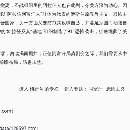
应撤离，圣战组织里的阿拉伯人也在此列，令美方深为动心。因
以“阿拉伯阿富汗人”群体为代表的伊斯兰原教旨主义、恐怖主
阵营国家，另一方面又要防范其反噬自己，并蔓延别国而动摇自
本·拉登及其“基地”组织制造了911恐怖袭击，彻底埋葬了美
绸缪，勿临渴而掘井；正值阿富汗局势剧变之际，我们需要从中
前瞻布局，防患未然。
进入
梅新育
的专栏 进入专题：
阿富汗
恐怖主义
g.com）
ata/128597.html