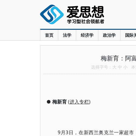
首页
法学
经济学
政治学
国际
梅新育：阿
选择字号：
大
中
小
本文
●
梅新育
(
进入专栏
)
9月3日，在新西兰奥克兰一家超市