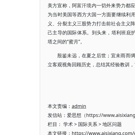
美方宣称，阿富汗境内一切外来势力都
为当时美国等西方大国一方面要继续利用
义、分裂主义三股势力打击前社会主义
己主导的国际体系。到头来，塔利班庇护的
塔之间的“蜜月”。
殷鉴未远，在夏之后世；宜未雨而
立客观视角回顾历史，总结其经验教训，
本文责编：
admin
发信站：爱思想（https://www.aisixian
栏目：
学术
>
国际关系
>
地区问题
本文链接：https://www.aisixiang.com/d