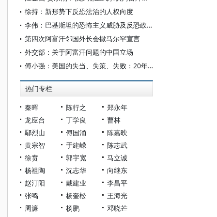
徐持：新形势下反恐法治的人权向度
李伟：巴基斯坦的恐怖主义威胁及反恐政策
第四次阿富汗邻国外长会撒马尔罕宣言
外交部：关于阿富汗问题的中国立场
傅小强：美国的失当、失策、失败：20年阿富汗反恐转头成空
热门专栏
秦晖
陈行之
郑永年
龙应台
丁学良
曹林
鄢烈山
傅国涌
陈嘉映
黄宗智
于建嵘
陈志武
徐贲
郭宇宽
马立诚
杨祖陶
沈志华
向继东
赵汀阳
戴建业
李昌平
张鸣
杨奎松
王海光
周濂
杨鹏
邓晓芒