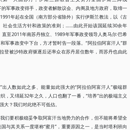
t）支持、指导下的军事政变得手，政变者解散议会、内阁及地方政府，取缔一
1991年起在全国（南方部分省除外）实行伊斯兰教法，以《古
、社会生活方针和政策的准则；……由此开始该国延续30余年
ent），直至2011年南苏丹独立、1989年军事政变领导人奥马尔·巴希
9年4月民变和军事政变中下台，方才暂时告一段落。“阿拉伯阿富汗人”群
，拉登被沙特政府驱逐后还率众在苏丹居住数年，而苏丹也由此
养”出人数如此之多、能量如此强大的“阿拉伯阿富汗人”极端群
织，又绵延32年之久，人口也翻了一番，“培养”出的极端主义
强大？我们对此绝不可低估。
，我们要积极稳妥争取阿富汗当地势力的合作，但不能将希望全
美国与其关系一度堪称“蜜月”，重要原因之一，是当时塔利班向