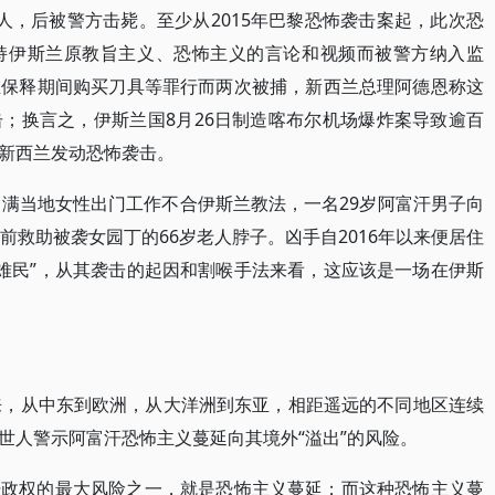
人，后被警方击毙。至少从2015年巴黎恐怖袭击案起，此次恐
持伊斯兰原教旨主义、恐怖主义的言论和视频而被警方纳入监
在保释期间购买刀具等罪行而两次被捕，新西兰总理阿德恩称这
；换言之，伊斯兰国8月26日制造喀布尔机场爆炸案导致逾百
新西兰发动恐怖袭击。
不满当地女性出门工作不合伊斯兰教法，一名29岁阿富汗男子向
前救助被袭女园丁的66岁老人脖子。凶手自2016年以来便居住
“难民”，从其袭击的起因和割喉手法来看，这应该是一场在伊斯
来，从中东到欧洲，从大洋洲到东亚，相距遥远的不同地区连续
世人警示阿富汗恐怖主义蔓延向其境外“溢出”的风险。
汗政权的最大风险之一，就是恐怖主义蔓延；而这种恐怖主义蔓