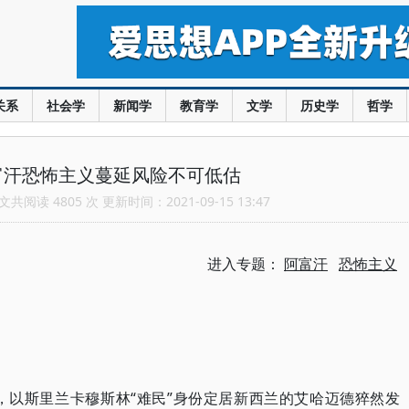
关系
社会学
新闻学
教育学
文学
历史学
哲学
富汗恐怖主义蔓延风险不可低估
共阅读 4805 次 更新时间：2021-09-15 13:47
进入专题：
阿富汗
恐怖主义
，以斯里兰卡穆斯林“难民”身份定居新西兰的艾哈迈德猝然发