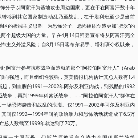
恐怖分子以阿富汗为基地攻击周边国家，更在于在阿富汗数十年
组织转移到其它国家制造动乱乃至战乱，在于塔利班至少是当前
地区的极端主义思潮，为恐怖分子、恐怖组织创造更加“肥沃”的
两个超级大国的力量。早在4月14日拜登宣布将从阿富汗完全
怖主义外溢风险；自8月15日喀布尔易手、塔利班夺权以来，
奔赴阿富汗参与抗苏战争而造就的那个“阿拉伯阿富汗人”（Arab
主义倾向强烈，而且组织性较强，英美情报机构估计其总人数有1.4
起，到血腥的1991—2002年阿尔及利亚内战，到残酷的1992
车臣战争，再到1999年科索沃战争，……“阿拉伯阿富汗人”群体在
场恐怖袭击和战乱的浪潮。仅1991—2002年阿尔及利亚内
其间仅1992—1994年间的政治暴力和恐怖活动就造成了6.5万
总人数截至1999年就达到了70万。
土面积第一大国苏丹，伊斯兰原教旨主义势力全国伊斯兰阵线