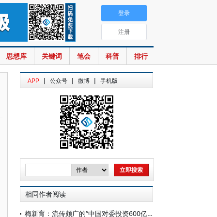
登录
注册
思想库
关键词
笔会
科普
排行
|
|
|
APP
公众号
微博
手机版
相同作者阅读
梅新育：流传颇广的“中国对委投资600亿美元”是极度夸大