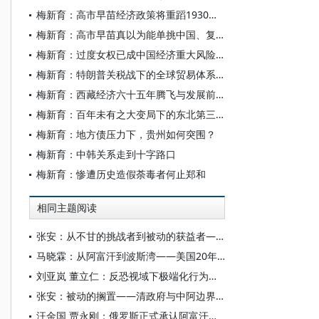
梅新育：高市早苗经济政策将重蹈1930年代增强版“高桥财政”覆辙
梅新育：高市早苗真以为能单挑中国、复制甲午？
梅新育：过度女权已成中国经济重大风险障碍
梅新育：特朗普关税战下的全球贸易体系前途
梅新育：西藏经济六十五年腾飞与发展前瞻
梅新育：百年未有之大变局下的东北第三次发展机遇
梅新育：地方债压力下，贵州如何突围？
梅新育：中韩关系走到十字路口
梅新育：惨遭历史造假荼毒者何止郑和
相同主题阅读
张安：从不甘的挑战者到被动的获益者——阿富汗与中阿边界问题的形成
马晓霖：从阿富汗到波斯湾——美国20年四促伊朗“被崛起”
刘亚岚 董立仁：反恐视域下极端化行为的生成机理研究
张安：被动的搁置——清政府与中阿边界问题的形成
汪金国 贾永刚：俄罗斯正式承认阿富汗临时政府有何影响