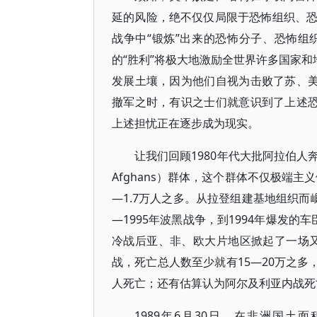
延的风险，绝不仅仅局限于恐怖组织、
战争中“锻炼”出来的恐怖分子、恐怖
的“胜利”将极大地激励全世界许多国家和
发展土壤，因为他们自视为击败了苏、美
撤军之时，有识之士们就意识到了上述恐
上述担忧正在逐步成为现实。
让我们回顾1980年代大批阿拉伯人
Afghans）群体，这个群体不仅极端
—1.7万人之多。从拉登组建基地组织而崛
—1995年波黑战争，到1994年爆发的
冷战后亚、非、欧大片地区掀起了一场又一
战，死亡总人数至少就有15—20万之多，
人死亡；还有估算认为阿尔及利亚内战死亡
1989年6月30日，在非洲国