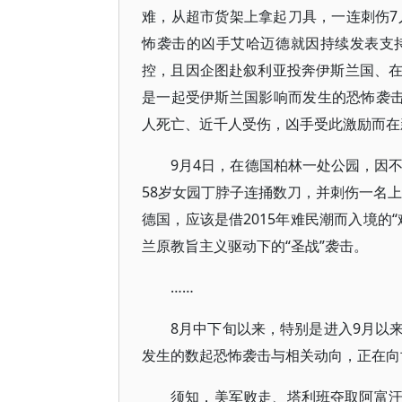
难，从超市货架上拿起刀具，一连刺伤7
怖袭击的凶手艾哈迈德就因持续发表支
控，且因企图赴叙利亚投奔伊斯兰国、
是一起受伊斯兰国影响而发生的恐怖袭击
人死亡、近千人受伤，凶手受此激励而在
9月4日，在德国柏林一处公园，因
58岁女园丁脖子连捅数刀，并刺伤一名上
德国，应该是借2015年难民潮而入境的
兰原教旨主义驱动下的“圣战”袭击。
……
8月中下旬以来，特别是进入9月以
发生的数起恐怖袭击与相关动向，正在向
须知，美军败走、塔利班夺取阿富