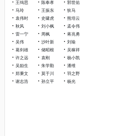
王缉思
陈奉孝
郭世佑
马玲
王振东
狄马
袁伟时
史啸虎
熊培云
秋风
刘小枫
孟令伟
雷一宁
周枫
蒋兆勇
吴伟
沙叶新
刘瑜
葛剑雄
储昭根
吴稼祥
许之远
袁刚
杨小凯
吴励生
朱学勤
潘维
郑秉文
莫于川
羽之野
谢志浩
孙立平
杨光