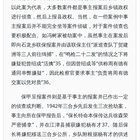
以此案为代表，大多数案件都是事主报案后乡镇政权
进行侦查，然后上报县政权。当然，在一些案例中事
主报案后并不能完全坐等案件侦破，对于案件侦查也
要积极配合。如冯树家被劫案中，虽然事主在案发后
即向石龙乡联保报案并由该联保主任“派巡查队丁贺建
洲等三人前往缉捕”，在“鸣枪二十二发”的情况之下将
嫌疑犯曾绍成“活擒”35，但因曾绍成等“供称周有德有
通同串弊嫌疑”，因此检察官要求事主“负责将周有德
交案以凭对质”36。
保甲呈报案件则是基于事主的报案并已作出一定
的侦查或判断。1942年三合乡先后发生三次抢劫案，
事主向所在保甲报告后，“保长特命本保传达兵徐森荣
严密捕拿”，并在江津县捕获嫌犯杨有才37。随后保
长将嫌犯移送三合乡公所，乡队附根据杨有才的供述