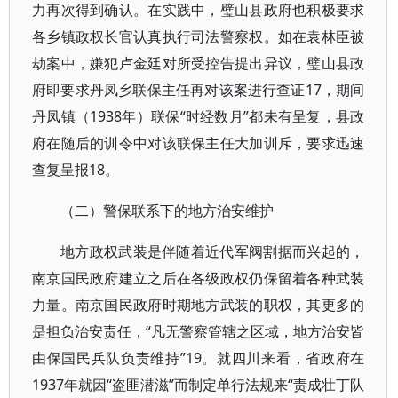
力再次得到确认。在实践中，璧山县政府也积极要求
各乡镇政权长官认真执行司法警察权。如在袁林臣被
劫案中，嫌犯卢金廷对所受控告提出异议，璧山县政
府即要求丹凤乡联保主任再对该案进行查证17，期间
丹凤镇（1938年）联保“时经数月”都未有呈复，县政
府在随后的训令中对该联保主任大加训斥，要求迅速
查复呈报18。
（二）警保联系下的地方治安维护
地方政权武装是伴随着近代军阀割据而兴起的，
南京国民政府建立之后在各级政权仍保留着各种武装
力量。南京国民政府时期地方武装的职权，其更多的
是担负治安责任，“凡无警察管辖之区域，地方治安皆
由保国民兵队负责维持”19。就四川来看，省政府在
1937年就因“盗匪潜滋”而制定单行法规来“责成壮丁队