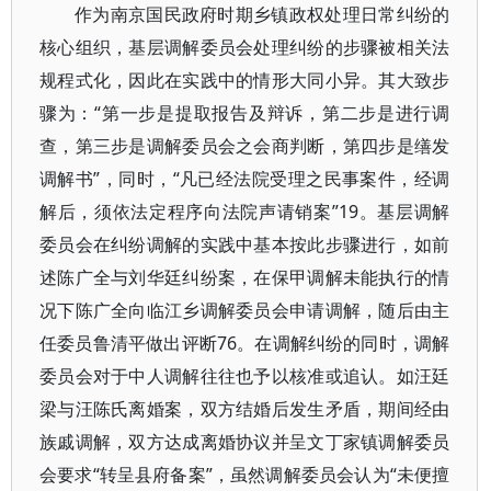
作为南京国民政府时期乡镇政权处理日常纠纷的
核心组织，基层调解委员会处理纠纷的步骤被相关法
规程式化，因此在实践中的情形大同小异。其大致步
骤为：“第一步是提取报告及辩诉，第二步是进行调
查，第三步是调解委员会之会商判断，第四步是缮发
调解书”，同时，“凡已经法院受理之民事案件，经调
解后，须依法定程序向法院声请销案”19。基层调解
委员会在纠纷调解的实践中基本按此步骤进行，如前
述陈广全与刘华廷纠纷案，在保甲调解未能执行的情
况下陈广全向临江乡调解委员会申请调解，随后由主
任委员鲁清平做出评断76。在调解纠纷的同时，调解
委员会对于中人调解往往也予以核准或追认。如汪廷
梁与汪陈氏离婚案，双方结婚后发生矛盾，期间经由
族戚调解，双方达成离婚协议并呈文丁家镇调解委员
会要求“转呈县府备案”，虽然调解委员会认为“未便擅