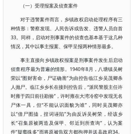
（一）受理报案及侦查案件
对于违警案件而言，乡镇政权启动处理程序有三
种情形：警察发现、人民告诉或告发、违警人员自首
33。同样，启动对刑事案件的侦查也基本基于这几种
情况，其中以事主报案、保甲呈报两种情形最多。
事主直接向乡镇政权报案是刑事案件发生后启动
侦查程序最为普遍的情形。1940年8月，八塘镇吴树
荣以“图财害命，尸证确凿”为由控告临江乡吴茂卿杀
人抛尸。临江乡乡长在接到控告后，“派民警股主任许
时雍于四日前往勘验”，许时雍在大湾冷窑中发现无名
尸体一具，但“不能认识面貌为谁”，同时吴茂卿亦
以“借尸图搕，捏词诬陷”为由反诉吴树荣，经该乡
长“召集原被两造及保甲、邻近到所查询”，认为案
件“疑窦殊多”而将原被告双方都拘押并送县政府34。