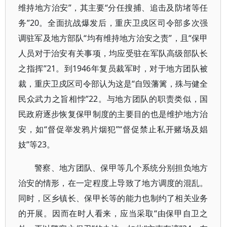
维持地方治安”，其主要“分任搜捕、追击及防堵等任
务”20。全面抗战爆发后，重庆卫戍区司令部多次强
调驻军及地方部队“均有维持地方治安之责”，且“保甲
人员对于治安有关事项，均应受驻在军队高级部队长
之指挥”21。到1946年复员裁军时，对于地方团队被
裁，重庆卫戍区司令部认为这是“自毁藩篱，殊与健全
民众武力之旨相悖”22。与地方团队的职责类似，国
民政府逐步恢复保甲制度的主要目的也是维护地方治
安，如“督促举发鸦片烟犯”“督促禁止私开赌场及娼
妓”等23。
警察、地方团队、保甲等几个系统分别担负地方
治安的情形，在一定程度上导致了地方调度的混乱。
同时，区乡镇长、保甲长等的能力也制约了相关业务
的开展。因而在时人看来，应当采取“由保甲自卫之