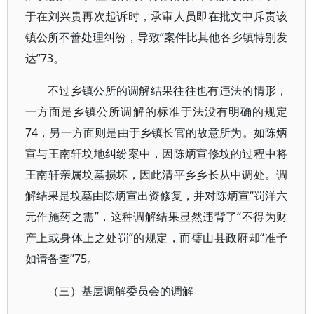
于在刘兴贵再次起诉时，承审人员即在批文中斥责该
镇公所不善处理纠纷，导致“案件比其他各乡镇特别发
达”73。
不过乡镇公所的调解结果往往也有违法的情形，
一方面是乡镇公所调解的标准于法没有明确的规定
74，另一方面则是由于乡镇长官的故意所为。如陈炳
宣与王南轩坟地纠纷案中，因陈炳宣修坟的过程中将
王南轩亲属坟墓损坏，因此清平乡乡长从中调处。调
解结果是坟墓由陈炳宣出资修复，并对陈炳宣“罚洋六
元作施药之需”，这种调解结果显然违背了“不得为财
产上或身体上之处罚”的规定，而璧山县政府却“准予
如请备查”75。
（三）基层调解委员会的调解