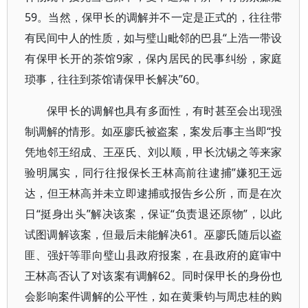
59。当然，保甲长的调解并不一定是正式的，往往带
有民间中人的性质，如与璧山毗邻的巴县“上浩一带设
有保甲长开的茶馆9家，保内居民的民事纠纷，家庭
琐事，往往到茶馆请保甲长解决”60。
保甲长的调解也具有多面性，有时甚至会出现强
制调解的情形。如巫廖氏被盗案，案发后事主当即“投
凭地邻王绍成、王巫氏、刘以顺，甲长沈锡之等来家
验明属实，同行往报保长王林高前往逮捕”嫌犯王远
达，但王林高并未立即逮捕或报告乡公所，而是在次
日“挺身出头”解决该案，保证“负责退还原物”，以此
试图调解该案，但最后未能解决61。巫廖氏随后以盗
匪、强奸等罪向璧山县政府报案，在县政府的庭审中
王林高否认了对该案有调解62。同时保甲长的身份也
会影响案件调解的公平性，如在黄秉钧与周忠桂的购