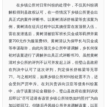
在乡镇公所对日常纠纷的处理中，不仅其纠纷调
解权得到县政权认可，在一些情况下乡镇公所更会出
具正式的案件评断书。以黄树清诉舒栋梁等贪渎案为
例，黄树清在征兵过程中以其姨侄雷在发顶替入伍，
雷在发潜逃后，黄树清被驻军班长贝金成等羁押并索
要700元作为服装费69。黄树清认为保甲长与贝金成
等串谋敲诈，由此向蒲元乡公所申请调解，乡长何保
初对该案进行了调解并出具正式评断书70。虽然黄树
清对乡公所的评判不认可并发起上诉，但璧山县政府
在判决中认可了这次评判，判定保长舒栋梁等无罪
71。与之相对应，如果乡镇公所对纠纷处置不力，还
会受到严厉申斥。在刘兴贵诉向汉臣等债务纠纷案
中，由于该案涉讼金额较小，璧山县政府在接到诉状
后即以“尽可迳请各该管乡镇公所转饬如约照付”为由
加以驳回72。但随后丹凤镇公所并未调解该案，以至