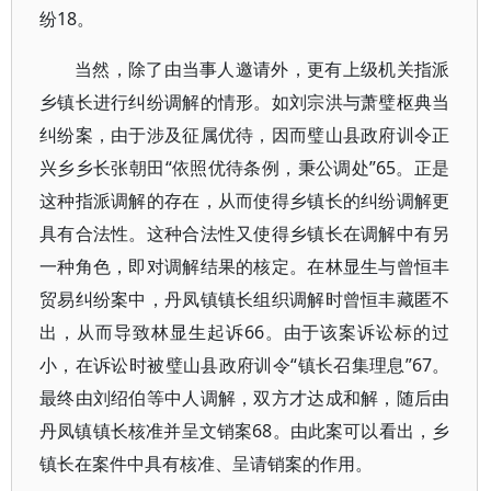
纷18。
当然，除了由当事人邀请外，更有上级机关指派
乡镇长进行纠纷调解的情形。如刘宗洪与萧璧枢典当
纠纷案，由于涉及征属优待，因而璧山县政府训令正
兴乡乡长张朝田“依照优待条例，秉公调处”65。正是
这种指派调解的存在，从而使得乡镇长的纠纷调解更
具有合法性。这种合法性又使得乡镇长在调解中有另
一种角色，即对调解结果的核定。在林显生与曾恒丰
贸易纠纷案中，丹凤镇镇长组织调解时曾恒丰藏匿不
出，从而导致林显生起诉66。由于该案诉讼标的过
小，在诉讼时被璧山县政府训令“镇长召集理息”67。
最终由刘绍伯等中人调解，双方才达成和解，随后由
丹凤镇镇长核准并呈文销案68。由此案可以看出，乡
镇长在案件中具有核准、呈请销案的作用。