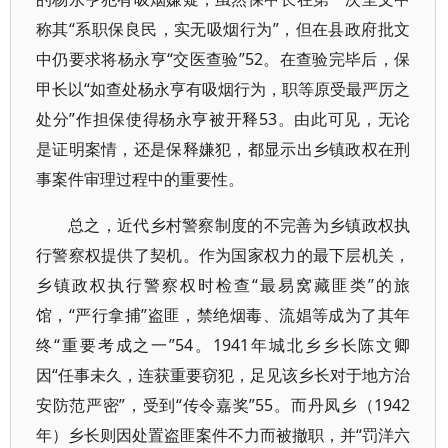
称其“系职保良民，实无吸烟行为”，但在县政府批文
中仍要求将杨永亨“交医查验”52。在查验完毕后，保
甲长以“如查处杨永亨有吸烟行为，职等原受最严厉之
处分”作担保使得杨永亨被开释53。由此可见，无论
是证明案情，还是保释嫌犯，都显示出乡镇政权在刑
事案件审理过程中的重要性。
总之，近代乡村警察制度的不完善为乡镇政权执
行警察权提供了契机。作为国家权力的最下层机关，
乡镇政权执行警察权时检查“最易窝藏匪类”的旅
馆，“严行拿捕”盗匪，禁绝烟毒、流娼等成为了其年
终“重要考成之一”54。1941年城北乡乡长陈文卿
因“任事未久，连获重要窃犯，足见该乡长对于地方治
安防范严密”，受到“传令嘉奖”55。而丹凤乡（1942
年）乡长则因处置盗匪案件不力而被撤职，并“罚洋六