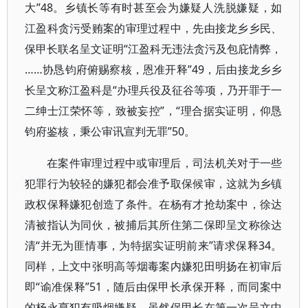
大”48。乡镇长等有时甚至会为嫌疑人洗脱嫌疑，如
江盈科贪污受贿案的审理过程中，先由接龙乡乡民、
保甲长联名呈文证明“江盈科无违法贪污及包庇情弊，
……协恳钧府俯赐察核，恩准开释”49，后由接龙乡乡
长呈文称江盈科是“办理兵役及征谷等项，乃开罪于一
二绅士江荣怀等，致被妄控”，“理合据实证明，仰恳
钧府鉴核，秉公审讯宣判无罪”50。
在案件审理过程中或审理后，司法机关对于一些
犯罪行为较轻的嫌犯都会准予取保候审，这就为乡镇
政权保释嫌犯创造了条件。在杨有才抢劫案中，徐达
清被指认为同伙，被捕后其所住第二保即呈文称徐达
清“并无为匪情事，为特据实证明前来”请求保释34。
同样，上文中张明高等烟毒案内嫌犯田明扬在初审后
即“谕准保释”51，随后由保甲长承保开释，而同案中
的杨永亨犯有吸烟嫌疑，虽然保甲长在第一次呈文中