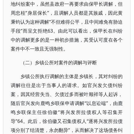
地纠纷案中，虽然县政府一再要求由保甲长调解，但
周忠桂“身居保长”，且调解人员都是其族戚，因此黄
秉钧认为这种调解“不但难得公平，且中间难免有胁迫
手段”而呈文拒绝63。由此可以看出，保甲长在纠纷
中的调解更多的是一种初步措施，其受认可度在各个
案件中不一致且无强制性。
（二）乡镇公所对案件的调解与评断
乡镇公所执行调解的主体是乡镇长，其对纠纷的
调解往往是出于当事人的请求。如官兴发欠债纠纷
案，因其经营失当、欠债过多而被叶顺祥等人起诉，
随后官兴发向鹿鸣乡联保申请调解“以息讼端”，由鹿
鸣乡联保主任徐伯徽“将兴发所拉债权人等召集开
导”64。此后，徐伯徽又召集债权人“逐将兴发所拉债
项分别了结清楚，永勿翻异”，从而解决了这场债务纠