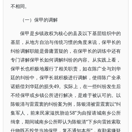
不相同。
（一）保甲的调解
保甲是乡镇政权为核心的县及以下基层组织中的
基层，从地方自治与传统习惯的角度来说，保甲长的
纠纷调解职能是毋庸置疑的，在保甲长的训练中还有
专门讲解保甲长如何调解纠纷的内容。从实践上看，
保甲长也积极地履行了相关职责，如在陈广全与刘华
廷的纠纷中，保甲长就积极进行调解，使得陈广全承
诺赔偿刘华廷的损失49。实际上，在一些纠纷发生后
不经保甲或乡镇公所进行解决，是难于被认可的。以
陈银清与雷震寰的纠纷案为例，陈银清被雷震寰以“纠
集军人，前来民家滋扰胁迫58”为由报请城南乡公所
缉拿，期间城南乡公所即认为陈银清“下乡向雷姓索取
什物既不投凭当地保甲，复不通知本所”，有勒索嫌疑