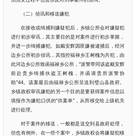
（二）侦讯和移送嫌犯
在接收或缉捕到嫌疑犯后，乡镇公所会对嫌疑犯
进行初步审讯，其主要目的是对案件进行初步掌握，
并进一步缉捕嫌犯。如戴安辉因匪嫌被逮捕后，经河
边乡公所初步侦讯，其指控福禄乡王树槐为共犯，由
此河边乡公所致函福禄乡公所，“派警带同该盗戴安辉
前赴贵乡缉捕伙盗王树槐，并函请贵所派警协
助”44。该案最后由福禄乡公所呈送到璧山县政府。
乡镇政权审讯嫌犯的另一个目的是要获得案件信息以
填报作为嫌犯口供的“供案单”，从而移交给上级机关
进行处理。
对于案件的移送，一般都是送交到县政府处理，
但也有例外。在一些个案中，乡镇政权会将嫌疑犯移