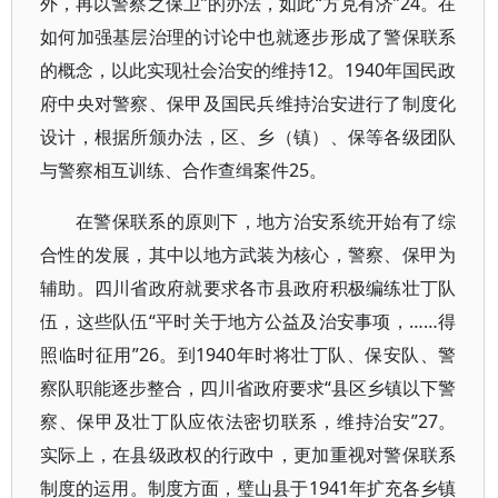
外，再以警察之保卫”的办法，如此“方克有济”24。在
如何加强基层治理的讨论中也就逐步形成了警保联系
的概念，以此实现社会治安的维持12。1940年国民政
府中央对警察、保甲及国民兵维持治安进行了制度化
设计，根据所颁办法，区、乡（镇）、保等各级团队
与警察相互训练、合作查缉案件25。
在警保联系的原则下，地方治安系统开始有了综
合性的发展，其中以地方武装为核心，警察、保甲为
辅助。四川省政府就要求各市县政府积极编练壮丁队
伍，这些队伍“平时关于地方公益及治安事项，……得
照临时征用”26。到1940年时将壮丁队、保安队、警
察队职能逐步整合，四川省政府要求“县区乡镇以下警
察、保甲及壮丁队应依法密切联系，维持治安”27。
实际上，在县级政权的行政中，更加重视对警保联系
制度的运用。制度方面，璧山县于1941年扩充各乡镇