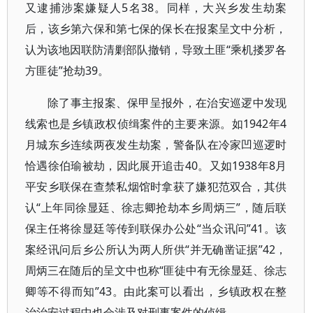
又逮捕涉案嫌疑人5名38。同样，大兴乡发生劫案
后，该乡第六保和第七保的保长在报案呈文中分析，
认为该地因联防清剿部队撤销，导致土匪“乘机搂罗各
方匪徒”抢劫39。
除了事主报案、保甲呈报外，在治安巡逻中发现
线索也是乡镇政权侦缉案件的主要来源。如1942年4
月城东乡连续两夜发生劫案，警备队在冷家凹巡逻时
恰遇徐伯瑜被劫，因此展开追击40。又如1938年8月
平安乡联保在查禁私烟馆时拿获了嫌犯范双合，其供
认“上年同徐显廷、徐志卿抢劫本乡周炳三”，随后联
保主任将徐显廷等传到联保办公处“当众讯问”41。该
案经讯问后乡公所认为两人所供“并无确凿证据”42，
周炳三在随后的呈文中也称“匪徒中有无徐显廷、徐志
卿等不得而知”43。由此案可以看出，乡镇政权在整
治治安过程中也会涉及对刑事案件的侦缉。