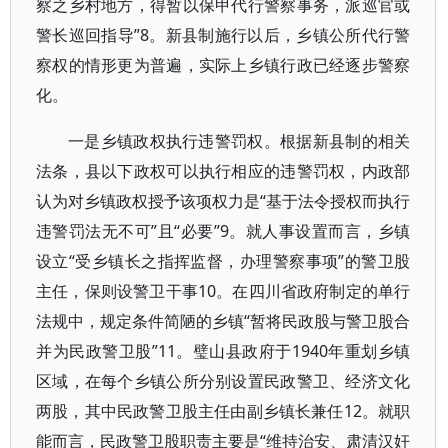
察之乡村地方，得暂以保甲代行警察事务，派巡官或
警长巡回指导”8。新县制施行以后，乡镇公所代行警
察权的情形更为普遍，实际上乡镇行政已经逐步警察
化。
一是乡镇政权执行违警罚权。根据新县制的相关
法条，县以下政权可以执行相应的违警罚权，内政部
认为对乡镇政权授予该项权力是“基于法令授权而执行
违警罚法无不可”且“必要”9。就人事设置而言，乡镇
设立“受乡镇长之指挥监督，办理警察事项”的警卫股
主任，保则设警卫干事10。在四川省政府制定的单行
法规中，规定条件简陋的乡镇“暂将民政股与警卫股合
并为民政警卫股”11。璧山县政府于1940年重划乡镇
区域，在每个乡镇公所分别设置民政警卫、经济文化
两股，其中民政警卫股主任由副乡镇长兼任12。就职
能而言，民政警卫股职责主要是“维持治安、肃清汉奸