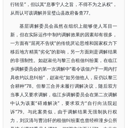
行转呈”，但以其“息事宁人之旨，不得不为之从权”，
从而认可该调解并呈璧山县政府备查77。
基层调解委员会虽然在组织上能够使人耳目一
新，但在实际运作中制约调解效果的因素却有很多，
一方面有“屈死不告状”的传统厌讼思维和国家权力下
移后地方精英“劣化”的影响，另一方面则是调解结果
的非强制性。如赵淑伦与黎三合租佃纠纷案，在临江
乡调解委员会的第一次调解中“着令该佃户于一周内打
具收约以息纠纷”，赵淑伦“如另佃他人，应仍以黎三
合耕种”78。但黎三合并未履行调解决议，随后双方
当事人又要求调解，临江乡调解委员会在第二次调解
中认为该案“碍难解决”，要求双方“自行向法院起
诉”79。与此案类似，由于调解结果无强制执行权
力，刘汉清与曹治轩的租佃纠纷案也曾经梓潼乡公所