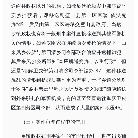
送给县政权以外的机构，如徐显廷抢劫案中嫌犯被平
安乡捕获后，即移送到璧山县第二区区署“依法究
办”45，后又由第二区区署移交璧山县政府。当然，
乡镇政权也有将一般刑事案件直接移送到其他军警机
关的情形，如蒋汉臣家在连续两次被抢的情况下，由
来凤乡公所与第四清乡司令部联合侦查并逮捕嫌犯，
其后来凤乡公所虽知“本应解送究办，以重行政”，但
还是“移解卫戍部第四清乡司令部法办”37。这种移送
混乱的情形到抗战后期时更为严重，一些乡镇公所对
于案件“多不考虑里程之远近及案情之轻重”随便移送
到外来驻扎的军警机关，有的甚至径直送往重庆卫戍
区第四分区司令部，从而造成了大量的案件积压46。
（三）案件审理过程中的作用
乡镇政权在刑事案件的审理过程中，也有很多辅