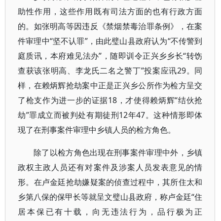
助性作用，这些作用既有司法方面的也有行政方面
的。如张明高等因违反《禁烟禁毒治罪条例》，在案
件审理中“坚不认罪”，由此璧山县政府认为“不传警到
庭质讯，本府难见法办”，随即训令正兴乡乡长“转饬
查获该张明高、李龙氏二名之警丁”投案应讯29。同
样，在赖炳辉抢劫案中正是正兴乡公所作为检方呈交
了枪支作为进一步的证据18，才使得赖炳辉“结伙抢
劫”罪成立而被判处有期徒刑12年47。这种情形即体
现了在刑事案件审理中乡镇人员的检方角色。
除了以检方角色出现在刑事案件审理中外，乡镇
政权主政人员还有对案件及涉案人员发表意见的情
形。在卢金廷抢劫嫌疑案的侦查过程中，其所住太和
乡第八保的保甲长等就呈文璧山县政府，称卢金廷“住
居本保已有十载，向无违法行为，品行极为正