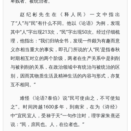
卑贱者、被统治者。
赵纪彬先生在《释人民》一文中指出
了“人”与“民”有什么不同。他以《论语》为例，发现
其中“人”字出现213次，“民”字出现50次。经过仔细梳
理，他指出：“我们归纳全书，发现一件颇为有趣而意
义亦相当重大的事实，即孔门所说的‘人’‘民’是指春秋
时期相互对立的两个阶级，两者在生产关系中是剥削
与被剥削的关系，在政治领域中有统治与被统治的区
别，因而其物质生活及精神生活的内容与形式，亦复
互不相同。”
难怪《论语?泰伯》说“民可使由之，不可使知
之”。时间跨越1600多年，到南宋，在为《诗经》
中“宜民宜人，受禄于天”一句作注时，理学家朱熹还
说：“民，庶民也。人，在位者也。”