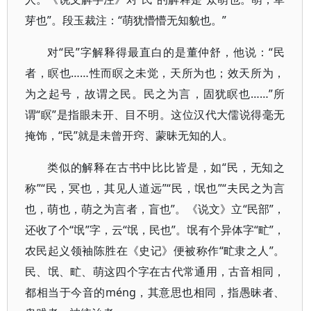
芽也”。段玉裁注：“萌犹懵懵无知貌也。”
对“民”字解释得最直白的是董仲舒，他说：“民
者，瞑也……性而瞑之未觉，天所为也；效天所为，
为之起号，故谓之民。民之为言，固犹瞑也……”所
谓“瞑”是指眼未开、目不明。这位汉代大儒说得毫无
掩饰，“民”就是未曾开窍、蒙昧无知的人。
类似的解释在古书中比比皆是，如“民，无知之
称”“民，冥也，其见人道远”“民，氓也”“夫民之为言
也，萌也，萌之为言者，盲也”。《说文》立“民部”，
还收了个“氓”字，云“氓，民也”。氓有个异体字“甿”，
农民起义领袖陈胜在《史记》便被称作“甿隶之人”。
民、氓、甿、萌这四个字在古代常通用，古音相同，
都相当于今音的méng，其意思也相同，指愚昧者、