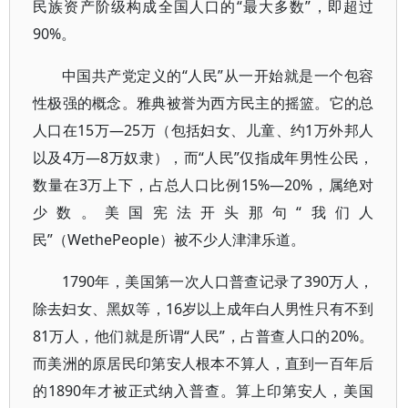
民族资产阶级构成全国人口的“最大多数”，即超过
90%。
中国共产党定义的“人民”从一开始就是一个包容
性极强的概念。雅典被誉为西方民主的摇篮。它的总
人口在15万—25万（包括妇女、儿童、约1万外邦人
以及4万—8万奴隶），而“人民”仅指成年男性公民，
数量在3万上下，占总人口比例15%—20%，属绝对
少数。美国宪法开头那句“我们人
民”（WethePeople）被不少人津津乐道。
1790年，美国第一次人口普查记录了390万人，
除去妇女、黑奴等，16岁以上成年白人男性只有不到
81万人，他们就是所谓“人民”，占普查人口的20%。
而美洲的原居民印第安人根本不算人，直到一百年后
的1890年才被正式纳入普查。算上印第安人，美国