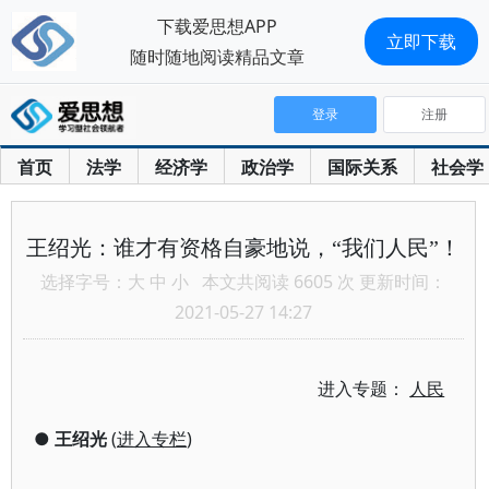
下载爱思想APP
立即下载
随时随地阅读精品文章
登录
注册
首页
法学
经济学
政治学
国际关系
社会学
王绍光：谁才有资格自豪地说，“我们人民”！
选择字号：
大
中
小
本文共阅读 6605 次 更新时间：
2021-05-27 14:27
进入专题：
人民
●
王绍光
(
进入专栏
)