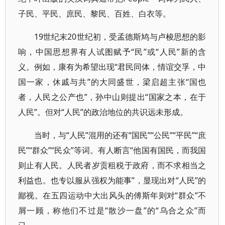
子民、平民、庶民、黎民、百姓、白衣等。
19世纪末20世纪初，受孟德斯鸠与卢梭思想的影
响，中国思想界有人试图赋予“民”或“人民”新的含
义。例如，康有为希望出现“君民同体，情谊交孚，中
国一家，休戚与共”的大同盛世，梁启超主张“国也
者，人民之公产也”，孙中山则提出“国家之本，在于
人民”。但对“人民”的政治地位的共识远未形成。
当时，与“人民”混用的还有“国民”“公民”“平民”“庶
民”“群众”“民众”等词。有人断言“他国有国民，而我国
则止有人民。人民者岁贡租税于政府，而不求相当之
利益也。也专以服从强权为能事”，显现出对“人民”的
鄙视。在五四运动中大出风头的傅斯年则对“群众”不
屑一顾，称他们不过是“散沙一盘”的“乌合之众”而