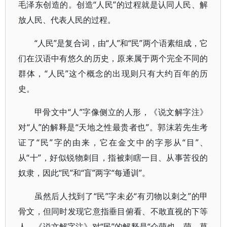
毛泽东创造的。创造“人民”的过程就是认同人民、解
放人民、代表人民的过程。
“人民”是复合词，由“人”和“民”两个语素组成，它
们在汉语中有悠久的历史，原来属于两个完全不同的
群体，“人民”这个概念的出现则只有大约百年的历
史。
甲骨文中“人”字像侧立的人形，《说文解字注》
对“人”的解释是“天地之性最贵者也”。郭沫若先生考
证了“民”字的由来，它在金文中的字形从“目”、
从“十”，好似锐物刺目，指被刺瞎一目、从事苦役的
奴隶，因此“民”和“盲”两字“每通训”。
虽然后人找到了“民”字未必“有刃物以刺之”的甲
骨文，但同时发现它意指垂目俯看、不敢直视的下等
人。《说文解字注》对“民”的解释是“众萌也。萌，草