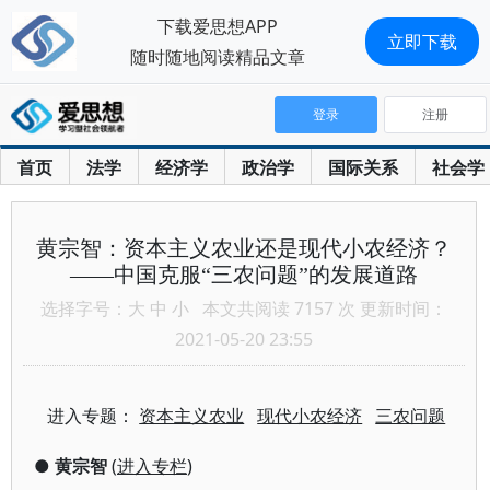
下载爱思想APP
立即下载
随时随地阅读精品文章
登录
注册
首页
法学
经济学
政治学
国际关系
社会学
黄宗智：资本主义农业还是现代小农经济？
——中国克服“三农问题”的发展道路
选择字号：
大
中
小
本文共阅读 7157 次 更新时间：
2021-05-20 23:55
进入专题：
资本主义农业
现代小农经济
三农问题
●
黄宗智
(
进入专栏
)