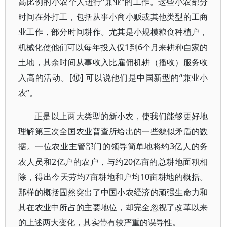
高比例的小农个人进行“兼业”的工作。这些小农部分
时间在外打工，包括从事小商小贩或其他类型的工商
业工作，部分时间耕作。尤其是小规模粮食种植户，
机械化使他们可以每年投入仅1到6个月来耕种自家的
土地，其余时间从事收入比雇佣机耕（播收）服务收
入高的活动。[⑩] 可以说他们是中国新型的“兼业小
农”。
正是以上两大类型的新小农，使我们能够更好地
理解第三次全国农业普查所给出的一些貌似矛盾的数
据。一位农业主管部门的领导简单地将约3亿人的务
农人员和2亿户的农户，与约20亿亩的总耕地面积相
除，得出今天劳均7亩耕地和户均10亩耕地的概括。
那样的概括固然突出了中国小农经济的顽强生命力和
其在农业中所占的主要地位，却完全忽视了改革以来
的上述两大变化，其实带有较严重的误导性。