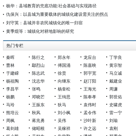
杨华：县域教育的兜底功能:社会基础与实现路径
仇保兴：以县城为重要载体的城镇化建设需关注的拐点
刘守英：县城并非农民城镇化的唯一归宿
黄季焜等：城镇化对耕地影响的研究
热门专栏
秦晖
陈行之
郑永年
龙应台
丁学良
曹林
鄢烈山
傅国涌
陈嘉映
黄宗智
于建嵘
陈志武
徐贲
郭宇宽
马立诚
杨祖陶
沈志华
向继东
赵汀阳
戴建业
李昌平
张鸣
杨奎松
王海光
周濂
杨鹏
邓晓芒
王缉思
陈奉孝
郭世佑
马玲
王振东
狄马
袁伟时
史啸虎
熊培云
秋风
刘小枫
孟令伟
雷一宁
周枫
蒋兆勇
吴伟
沙叶新
刘瑜
葛剑雄
储昭根
吴稼祥
许之远
袁刚