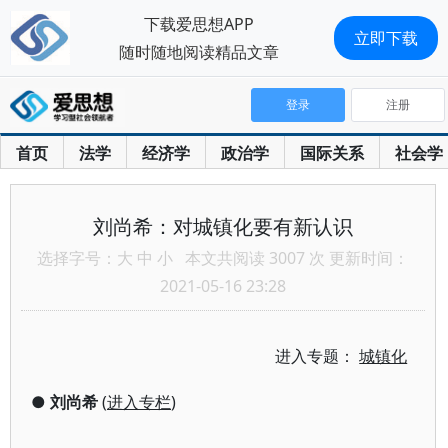
下载爱思想APP
立即下载
随时随地阅读精品文章
登录
注册
首页
法学
经济学
政治学
国际关系
社会学
刘尚希：对城镇化要有新认识
选择字号：
大
中
小
本文共阅读 3007 次 更新时间：
2021-05-16 23:28
进入专题：
城镇化
●
刘尚希
(
进入专栏
)