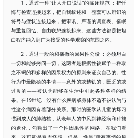
1．通过一种“让人开口说话”的临床规范 ：把忏
悔与检查连接起来，把自我叙述和一整套可以辨识的
符号与症状连接起来，把审讯、严谨的调查表、催眠
与重复回忆、自由联想连接起来。这些方法都是把坦
白程序纳入到广为接受的科学观察的范围之内。
2．通过一般的和播撒的因果性公设 ：必须坦白
一切和能够拷问一切，这两者是根据性被赋予一种取
之不竭的和多样的因果权力的原则来证实自己的。性
行为中最隐秘的事情——意外的或越轨的，匮乏的或
过度的——被认为能够在生活中引起各种各样的结
果。在19世纪，没有什么疾病或身体不适不被认为与
性这个病因有着部分关系。那时的医学从儿童的坏习
惯到成人的肺结核，从老年人的中风到神经病和种族
的退化，勾勒出了一个性因果性的网络。在我们看
来，这可能是奇思怪想。但是，性是“所有事情的原