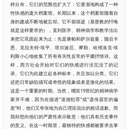
样分布，它们的范围也扩大了：它逐渐地构成了一种
性快感的庞大档案馆。长期以来，这个档案馆随着自
身的建成不断地被忘却。它不留痕迹（基督教的忏悔
就是这样要求的），直到医学、精神病学和教学法出
来把它巩固起来为止：先是康帕和萨尔兹曼，随后卡
恩、克拉夫特·埃平、塔尔迪厄、摩勒、哈维洛克·埃
利斯小心地收集了所有有关性反常的平庸抒情诗。这
样，西方社会开始对它们的快感进行没完没了的记
录。它们为此建立起各种标本，并且加以分类。它们
还把日常缺陷描写成奇怪的现象或者是激化的结果。
这是一个重要的时期。当然，嘲笑19世纪的精神病学
家并不难，因为在描述“道德犯罪”或“遗传器官的偏
差”时，他们又夸张地为自己理应说出的粗话道歉。而
我却想向他们的严肃性表示敬意：他们具有历史事件
的意义。在这一时期里，最独特的快感都被要求去掌