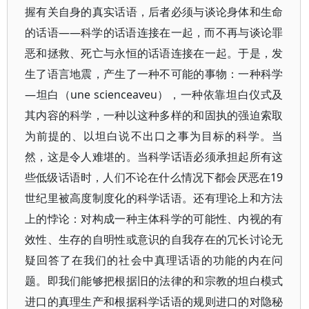
握有关自身的真实话语，后者必须与谈论身体和生命
的话语——科学的话语连接在一起，而不再与谈论罪
恶和拯救、死亡与永恒的话语连接在一起。于是，发
生了语言地震，产生了一种不可能的事物：一种科学
—坦白（une scienceaveu），一种依靠坦白仪式及
其内容的科学，一种以这种多样的和固执的强迫索取
为前提的、以坦白说不出口之事为目标的科学。当
然，这是令人难堪的。当科学话语必须承担起所有这
些低级话语时，人们不论在什么情况下都会厌恶在19
世纪里被高度制度化的科学话语。还有理论上和方法
上的悖论：对构成一种主体科学的可能性、内视的有
效性、生存的自明性或意识的自我存在的冗长讨论无
疑回答了在我们的社会中真理话语的功能的内在问
题。即我们能够把根据旧的法律的和宗教的坦白模式
进口的真理生产和根据科学话语的规则进口的对隐秘