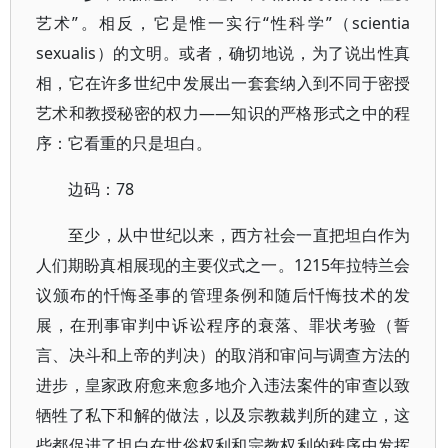
艺术”。相反，它是惟一实行“性科学”（scientia
sexualis）的文明。或者，确切地说，为了说出性真
相，它在许多世纪中发展出一套套纳入到不同于密授
艺术和教授秘密的权力——知识的严格形式之中的程
序：它看重的只是坦白。
边码：78
至少，从中世纪以来，西方社会一直把坦白作为
人们期盼真相展现的主要仪式之一。1215年拉特兰会
议颁布的忏悔圣事的管理条例和随后忏悔技术的发
展，在刑事审判中诉讼程序的衰落、罪状考验（誓
言、决斗和上帝的判决）的取消和审问与调查方法的
进步，皇家政府愈来愈多地介入违法案件的审查以致
牺牲了私下和解的做法，以及宗教裁判所的建立，这
些都促进了坦白在世俗权利和宗教权利的秩序中发挥