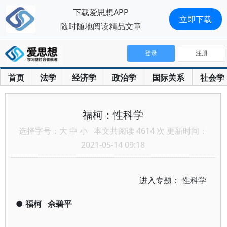
下载爱思想APP
立即下载
随时随地阅读精品文章
登录
注册
首页
法学
经济学
政治学
国际关系
社会学
福柯：性科学
选择字号：
大
中
小
本文共阅读 4614 次 更新时间：
2021-05-14 09:18
进入专题：
性科学
●
福柯
佘碧平