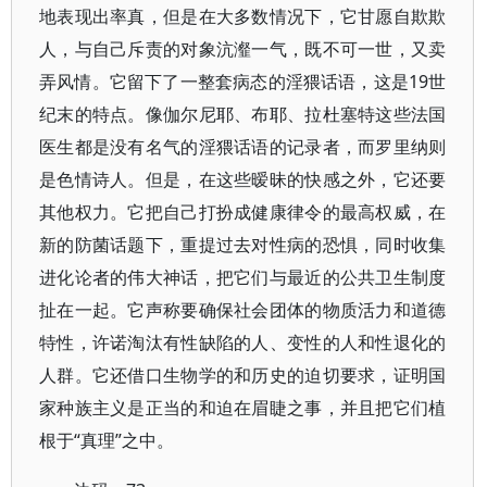
地表现出率真，但是在大多数情况下，它甘愿自欺欺
人，与自己斥责的对象沆瀣一气，既不可一世，又卖
弄风情。它留下了一整套病态的淫猥话语，这是19世
纪末的特点。像伽尔尼耶、布耶、拉杜塞特这些法国
医生都是没有名气的淫猥话语的记录者，而罗里纳则
是色情诗人。但是，在这些暧昧的快感之外，它还要
其他权力。它把自己打扮成健康律令的最高权威，在
新的防菌话题下，重提过去对性病的恐惧，同时收集
进化论者的伟大神话，把它们与最近的公共卫生制度
扯在一起。它声称要确保社会团体的物质活力和道德
特性，许诺淘汰有性缺陷的人、变性的人和性退化的
人群。它还借口生物学的和历史的迫切要求，证明国
家种族主义是正当的和迫在眉睫之事，并且把它们植
根于“真理”之中。