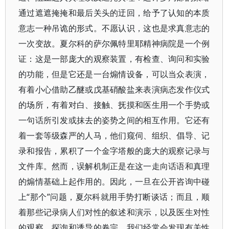
通过遮遮掩掩和最后关头的迂回，给予了认知的本质
意志一种吊诡的形式。不愿认识，这也是求真意志的
一次变故。夏尔科的萨尔佩特里耶精神病院是一个例
证：这是一部庞大的观察装置，有检查、询问和实验
的功能，但是它还是一台煽情设备，可以当众表演，
有着小心借助乙醚或戊基硝酸盐来表演病态发作仪式
的场所，有着对白、接触、抚摸和医生用一个手势或
一句话所引发或抹去的姿势之间的相互作用。它还有
着一套等级森严的人马，他们窥伺、组织、倡导、记
录和报告，累积了一个金字塔般的庞大的观察记录与
文件库。然而，误解机制正是在这一走向话语和真理
的煽情基础上起作用的。因此，一旦在公开咨询中碰
上“那个”问题，夏尔科就用手势打断谈话；而且，顺
着那些记录病人们对性的叙述和演示，以及医生对性
的观察、探询和诱导的卷宗，我们经常会发现有关性