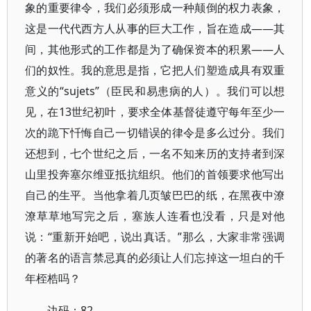
象的重要律令，我们必须形成一种颠倒的权力表象，
这是一代代西方人从事的巨大工作，旨在造成——其
间，其他形式的工作都是为了确保资本的积累——人
们的奴性。我的意思是指，它把人们塑造成具有双重
意义的“sujets”（臣民和易患病的人）。我们可以想
见，在13世纪初叶，要求全体基督徒遵守每年至少一
次的跪下忏悔自己一切错误的律令是多么过分。我们
还想到，七个世纪之后，一名不知来历的支持者到深
山里投奔塞尔维亚抵抗组织。他们的首领要求他写出
自己的生平。当他拿着几页皱巴巴的纸，在黑夜中潦
潦草草地写完之后，塞族人连看也没看，只是对他
说：“重新开始吧，说出真话。”那么，大家非常强调
的著名的语言禁忌真的必须让人们忘掉这一坦白的千
年桎梏吗？
边码：82