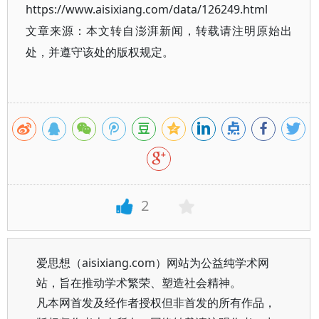
https://www.aisixiang.com/data/126249.html
文章来源：本文转自澎湃新闻，转载请注明原始出
处，并遵守该处的版权规定。
2
爱思想（aisixiang.com）网站为公益纯学术网
站，旨在推动学术繁荣、塑造社会精神。
凡本网首发及经作者授权但非首发的所有作品，