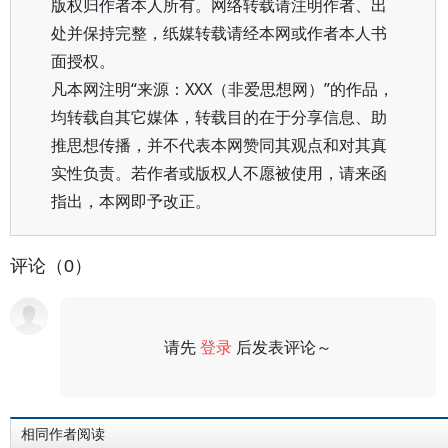
版权归作者本人所有。网络转载请注明作者、出
处并保持完整，纸媒转载请经本网或作者本人书
面授权。
凡本网注明“来源：XXX（非爱思想网）”的作品，
均转载自其它媒体，转载目的在于分享信息、助
推思想传播，并不代表本网赞同其观点和对其真
实性负责。若作者或版权人不愿被使用，请来函
指出，本网即予改正。
评论（0）
请先
登录
后发表评论～
评论
相同作者阅读