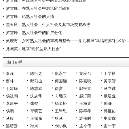
贺雪峰：村庄熟人社会中的养老模式值得鼓励
贺雪峰：在熟人社会中激活阶层研究
贺雪峰：论熟人社会的人情
焦玉良：熟人社会、生人社会及其市场交易秩序
贺雪峰：熟人社会中的阶层分化
吴理财：乡村熟人社会的重构与整合——湖北秭归“幸福村落”社区治理建设模式调研
党国英：建立“现代型熟人社会”
热门专栏
秦晖
陈行之
郑永年
龙应台
丁学良
曹林
鄢烈山
傅国涌
陈嘉映
黄宗智
于建嵘
陈志武
徐贲
郭宇宽
马立诚
杨祖陶
沈志华
向继东
赵汀阳
戴建业
李昌平
张鸣
杨奎松
王海光
周濂
杨鹏
邓晓芒
王缉思
陈奉孝
郭世佑
马玲
王振东
狄马
袁伟时
史啸虎
熊培云
秋风
刘小枫
孟令伟
雷一宁