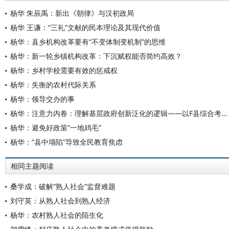
杨华 朱辰禹：新出《朝律》与汉初政局
杨华 王谦：“三礼”文献的民本理论及其现代价值
杨华：县乡机构改革要有“不变体制变机制”的思维
杨华：新一轮乡镇机构改革：下沉赋权能否简约高效？
杨华：乡村学校需要有效的惩戒权
杨华：失衡的农村代际关系
杨华：领导交办的事
杨华：注意力内卷：理解基层政府创新泛化的逻辑——以F县综合考核指标演变为例
杨华：避免好政策“一地鸡毛”
杨华：“县中塌陷”导致全民教育焦虑
相同主题阅读
桑学成：破解“熟人社会”监督难题
刘守英：从熟人社会到熟人经济
杨华：农村熟人社会的陌生化