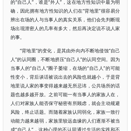
的“自己人”，谁是“外人”，这在地方性知识中最为明
确，因此拥有地方性知识的人们在“背地里”很容易分
辨出在场的人与当事人的真实关系，他们会先判断现
场出现泄密人的几率有多大，然后再决定说不说人家
的事。
“背地里”的变化，是其由外向内不断地侵蚀“自己
人”的认同圈，不断地挤压“自己人”的认同空间。因为
当事人的“自己人”圈子萎缩，在场的“自己人”的可能
性变小，背后谈话被说出去的风险也就越小，于是背
地里说人家的事变得越来越无所忌讳，公共场所的话
题也越多越开放。之前可能一有当事人的家族人在，
人们对家族人能否保守秘密有所顾虑，就会主动规避
风险，终止话题。而随着家族认同弱化，家族一致行
动能力越来越弱，家族里较远血缘的人们逐渐不被当
成“自己人”，这种心理的不认同通过生活的实践和不