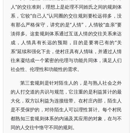
人”的交往准则，理想上是处理不同姓氏之间的规则体
系，它较“自己人”认同圈的交往规则要松远得多，没
有那么严格保守，讲究的是“人情”，人情较“血亲”要
淡得多。这套规则体系通过互送人情的交往关系来达
成，人情具有长远的预期，目的是要将已有的“关
系”延续和强化下去，使村庄具有人情味，并通过人情
往来凝结成一个紧密的伦理与功能共同体，满足人们
社会性、伦理性和功能性的需求。
第三套规则是针对陌生人的，是与熟人社会之外
的人打交道的共识与规范，它注重的是利益算计的最
大化，双方以利益为连接纽带。在村庄内部，陌生人
是不受保护的，对待陌生人可以理性算计。每个村民
都熟知三套规则体系的内涵及其应用的对象，在与不
同的人交往中恪守不同的规则。