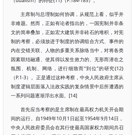
（dualism）的特征{11}（P.184-185）。
主席制与总理制如何协调，从规范上看，似乎并
非难题。然而，正如有论者指出的，一国宪制并非条
文的简单叠加，正如宏大建筑并非砖石的堆积，对宪
制的考察，必须放进于制度的协调组合方式、事件的
内在交错关联、人物的多重关系脉络当中，对将各类
因素联结融通、使其得以发生效力的、无形而潜在之
氛围、机制、网络，进行细致而“到位”的研究{12}
（P.1-3）。正是通过这种考察，中央人民政府主席从
制度逻辑层面落入法政实践的复杂情景中后所遭遇的
一系列问题逐渐浮出水面。[14]
首先应当考察的是主席制在最高权力机关开会期
间的运行。自1949年10月1日起至1954年9月14日，
中央人民政府委员会在其行使最高国家权力期间共召