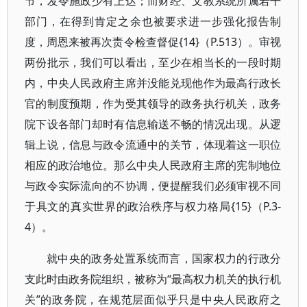
节，发令施政少有上达；而财经、文教系统所属若干
部门，在得到肯定之余也被要求进一步强化报告制
度，周恩来被再次责令检查督促{14}（P.513）。审视
两份批示，我们可以看出，至少在相当长的一段时期
内，中央人民政府主席并没能兑现他作为最高行政长
官的制度预期，作为受其领导的政务执行机关，政务
院下设各部门却时有信息输送不畅的情况出现。从逻
辑上说，信息与政令流通中的关节，体现着这一职位
相应的政治地位。那么中央人民政府主席的宪制地位
与政令实际流向的不协调，便提醒我们必须审视不同
于具文的真实世界的政治秩序与权力格局{15}（P.3-
4）。
就中央的政务处置系统而言，国家权力的行政分
支此时由政务院组织，被称为“最高权力机关的执行机
关”的政务院，在规范层面似乎只是中央人民政府之