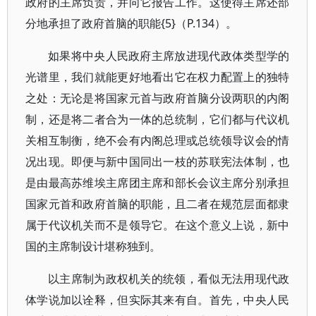
政府的主席负责，并向它报告工作。这使得主席还部
分地承担了政府首脑的职能{5}（P.134）。
如果将中央人民政府主席放进现代政体类型学的
光谱里，我们就能更好地看出它在权力配置上的独特
之处：无论是将国家元首与政府首脑分设两职的内阁
制，还是将二者合为一体的总统制，它们都与代议机
关相互制衡，绝不会有内阁总理或总统领导议会的情
况出现。即便与新中国同出一枝的苏联宪法体制，也
是由最高苏维埃主席团主席和部长会议主席分别承担
国家元首和政府首脑的职能，且二者在规范层面都隶
属于代议机关而不是领导它。在这个意义上说，新中
国的主席制设计堪称独到。
以主席制为政权机关的统领，看似无法用现代政
体学说加以诠释，但实际其来有自。首先，中央人民