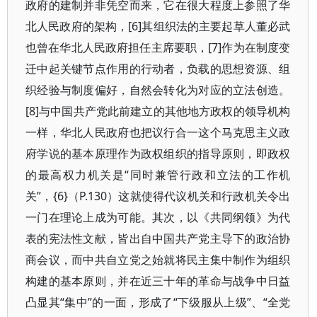
政府的建制并非凭空而来，它在很大程度上参照了华
北人民政府的架构，[6]其组织法的主要起草人董必武
也曾在华北人民政府担任主席要职，[7]作为在制度变
迁中起关键节点作用的行动者，负载的思想资源、组
织经验与制度偏好，自然会转化为对应的立法创造。
[8]与中国共产党此前建立的其他地方政权的领导机构
一样，华北人民政府也把议行合一这个马克思主义政
府学说的基本原理作为政权组织的指导原则，即政权
的最高权力机关是“同时兼管行政和立法的工作机
关”，{6}（P.130）这就使得代议机关和行政机关令出
一门在理论上成为可能。其次，以《共同纲领》为代
表的宪法性文献，皆出自中国共产党主导下的政治协
商会议，而中共自立党之始就将民主集中制作为组织
构建的基本原则，并在近三十年的革命与战争中日益
凸显其“集中”的一面，形成了“下级服从上级”、“全党