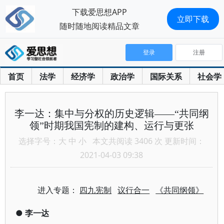
下载爱思想APP
立即下载
随时随地阅读精品文章
登录
注册
首页
法学
经济学
政治学
国际关系
社会学
李一达：集中与分权的历史逻辑——“共同纲
领”时期我国宪制的建构、运行与更张
选择字号：
大
中
小
本文共阅读 3406 次 更新时间：
2021-04-03 09:38
进入专题：
四九宪制
议行合一
《共同纲领》
●
李一达