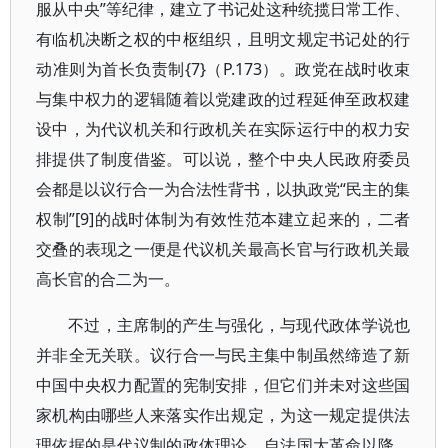
服从中央”等纪律，建立了书记处这种统揽日常工作、
有临机决断之权的中枢组织，且明文规定书记处的行
动准则为首长负责制{7}（P.173）。政党在战时收束
与集中权力的逻辑随着以党建政的过程延伸至政权建
设中，为代议机关和行政机关在实际运行中的权力安
排提供了制度借鉴。可以说，整个中央人民政府委员
会都是以议行合一为合法性背书，以执政党“民主的集
权制”[9]的战时体制为有效性范本建立起来的，二者
交叠的表现之一便是代议机关最高长官与行政机关最
高长官的合二为一。
不过，主席制的产生与强化，与现代政体学说也
并非全无关联。议行合一与民主集中制虽然缔造了新
中国中央权力配置的宪制安排，但它们并未对这些国
家机构由哪些人来落实作出规定，为这一规定提供法
理依据的是代议制的政体理论。自法国大革命以降，