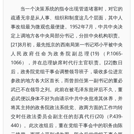
当一个决策系统的指令出现管道堵塞时，对它的
疏通无非是从人事、组织和制度这几个层面，其中人
事改组最为微观也最便捷。1952年7月，中共中央决
定上调地方各中央局部分书记，分担中央机构职责。
[21]8月初，最先抵京的西南局第一书记邓小平被中央
人民政府任命为政务院副总理{19}（P.1065-
1066），并在总理缺席时代行主官职责。[22]数日
后，政务院党组干事会调整领导班子，吸收多位进京
参政的地方各大区首长，而曾担任第一副书记的董必
武已不在领导之列。此前在被毛泽东批评后不久，董
必武便以身体不好为由请示中共中央批准其休养，并
将其主持的政务院政法系统党、政两方面的工作均转
交时任政法委员会副主任的彭真代行{20}（P.439-
440）。此次改组后，董在党组干事会中的职务由陈