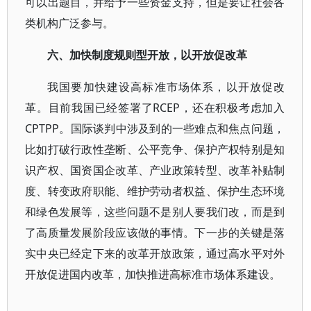
可以出题目，并给予一些资金支持，但是要让社会各
类机构广泛参与。
六、加快制度规则型开放，以开放促改革
我国要加快建设高标准市场体系，以开放促改
革。目前我国已经签署了RCEP，还在积极考虑加入
CPTPP。国际谈判中涉及到的一些难点和焦点问题，
比如打破行政性垄断、公平竞争、保护产权特别是知
识产权、国资国企改革、产业政策转型、改革补贴制
度、转变政府职能、维护劳动者权益、保护生态环境
和绿色发展等，这些问题不是别人要我们改，而是到
了高质量发展阶段应该做的事情。下一步的关键是落
实中央已经定下来的改革开放政策，通过高水平对外
开放促进国内改革，加快推进高标准市场体系建设。