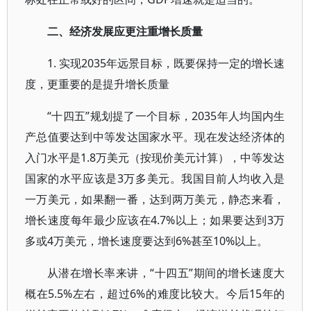
二、经济发展应更注重增长质量
1. 实现2035年远景目标，既要保持一定的增长速
度，更重要的是提升增长质量
“十四五”规划提了一个目标，2035年人均国内生
产总值要达到中等发达国家水平。现在发达经济体的
入门水平是1.8万美元（按现价美元计算），中等发达
国家的水平应该是3万多美元。我国目前人均收入是
一万美元，如果翻一番，达到两万美元，静态来看，
增长速度每年最少应该在4.7%以上；如果要达到3万
多或4万美元，增长速度要达到6%甚至10%以上。
从潜在增长率来讲，“十四五”期间的增长速度大
概在5.5%左右，超过6%的难度比较大。今后15年的