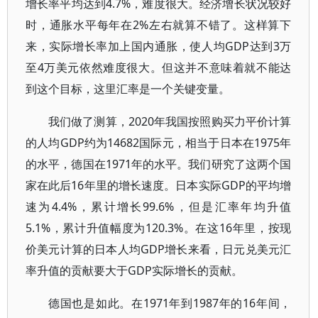
增长率平均达到4.7%，难度很大。经济增长状况较好
时，通胀水平每年在2%左右就算不错了。这样算下
来，实际增长率加上国内通胀，使人均GDP达到3万
至4万美元依然难度很大。但这并不意味着就不能达
到这个目标，这里汇率是一个关键变量。
我们做了测算，2020年我国按照购买力平价计算
的人均GDP约为14682国际元，相当于日本在1975年
的水平，德国在1971年的水平。我们研究了这两个国
家在此后16年里的增长速度。日本实际GDP的平均增
速为4.4%，累计增长99.6%，但是汇率年均升值
5.1%，累计升值幅度为120.3%。在这16年里，按现
价美元计算的日本人均GDP增长来看，日元兑美元汇
率升值的贡献要大于GDP实际增长的贡献。
德国也是如此。在1971年到1987年的16年间，