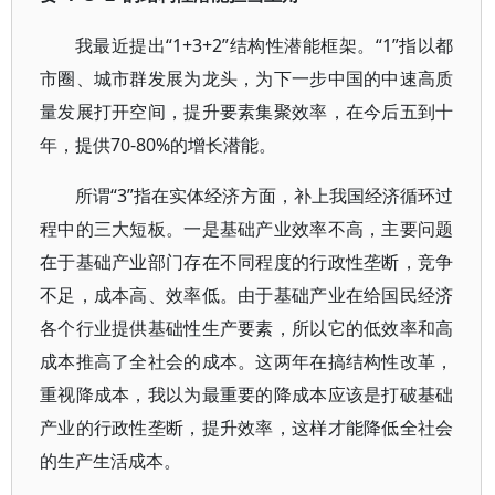
我最近提出“1+3+2”结构性潜能框架。“1”指以都
市圈、城市群发展为龙头，为下一步中国的中速高质
量发展打开空间，提升要素集聚效率，在今后五到十
年，提供70-80%的增长潜能。
所谓“3”指在实体经济方面，补上我国经济循环过
程中的三大短板。一是基础产业效率不高，主要问题
在于基础产业部门存在不同程度的行政性垄断，竞争
不足，成本高、效率低。由于基础产业在给国民经济
各个行业提供基础性生产要素，所以它的低效率和高
成本推高了全社会的成本。这两年在搞结构性改革，
重视降成本，我以为最重要的降成本应该是打破基础
产业的行政性垄断，提升效率，这样才能降低全社会
的生产生活成本。