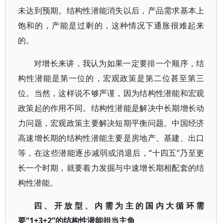
未达到预期。结构性潜能消失以后，产品需求基本上
饱和的，产能是过剩的，这种情况下通胀很难起来
的。
对增长来讲，我认为如果一定要排一个顺序，结
构性潜能是第一位的，宏观政策是第二位甚至第三
位。当然，这样说不够严谨，因为结构性潜能和宏观
政策起的作用不同。结构性潜能是解决中长期增长动
力问题，宏观政策主要解决短期平衡问题。中国经济
高速增长期的结构性潜能主要是房地产、基建、出口
等，在这些潜能逐步减弱或消退后，“十四五”乃至更
长一个时期，就要着力发掘与中速增长期相配套的结
构性潜能。
四、开放型、内需为主的国内大循环需
要“1+3+2”的结构性潜能担当主角