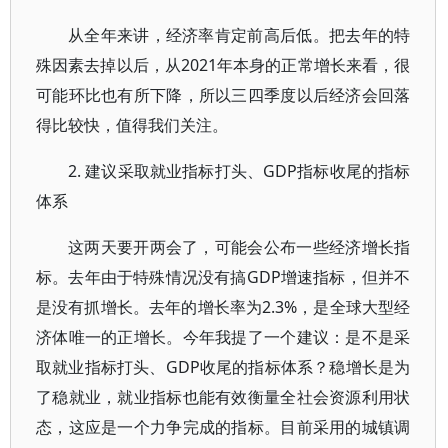
从全年来讲，经济率肯定前高后低。把去年的特
殊因素去掉以后，从2021年本身的正常增长来看，很
可能环比也有所下降，所以三四季度以后经济会回落
得比较快，值得我们关注。
2. 建议采取就业指标打头、GDP指标收尾的指标
体系
这两天要开两会了，可能会公布一些经济增长指
标。去年由于特殊情况没有搞GDP增速指标，但并不
是没有抓增长。去年的增长率为2.3%，是全球大型经
济体唯一的正增长。今年我提了一个建议：是不是采
取就业指标打头、GDP收尾的指标体系？稳增长是为
了稳就业，就业指标也能有效衡量全社会资源利用状
态，这应是一个力争完成的指标。目前采用的城镇调