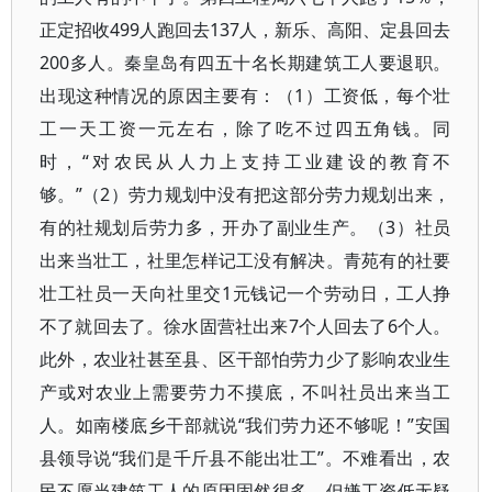
正定招收499人跑回去137人，新乐、高阳、定县回去
200多人。秦皇岛有四五十名长期建筑工人要退职。
出现这种情况的原因主要有：（1）工资低，每个壮
工一天工资一元左右，除了吃不过四五角钱。同
时，“对农民从人力上支持工业建设的教育不
够。”（2）劳力规划中没有把这部分劳力规划出来，
有的社规划后劳力多，开办了副业生产。（3）社员
出来当壮工，社里怎样记工没有解决。青苑有的社要
壮工社员一天向社里交1元钱记一个劳动日，工人挣
不了就回去了。徐水固营社出来7个人回去了6个人。
此外，农业社甚至县、区干部怕劳力少了影响农业生
产或对农业上需要劳力不摸底，不叫社员出来当工
人。如南楼底乡干部就说“我们劳力还不够呢！”安国
县领导说“我们是千斤县不能出壮工”。不难看出，农
民不愿当建筑工人的原因固然很多，但嫌工资低无疑