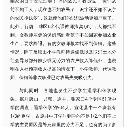
咱家的日子没法过啦！”有的农民向教员说：“你们从
前不如工人，现在也不如农民了，识字还不如不识字
的农民挣钱多”，这就便他们的思想波动更加严重了。
此外，行唐上碑区6名代课教师擅离职守，人都找不
到。女教师雇佣的保姆感到看孩子不如回家参加农业
生产，要求辞退。有的女教师根本找不到保姆。这些
情况，除了反映出小学教师待遇偏低以及取消土地分
红会导致部分缺少或无劳力的农户收入降低外，也说
明在入社预期收入提高的情况下，小学教师、代课教
师、保姆等非农职业已对农民失去吸引力。
与此同时，各地也发生不少学生退学和休学现
象。据对唐山、邯郸、通县、张家口4个专区61所中
学的调查，退学休学的904人。宣化县中一个班就有
1/3的退学，古原县中开学时到学的不足1/2.他们不上
学的主要原因是补充家里的劳力不足，也有的为了多