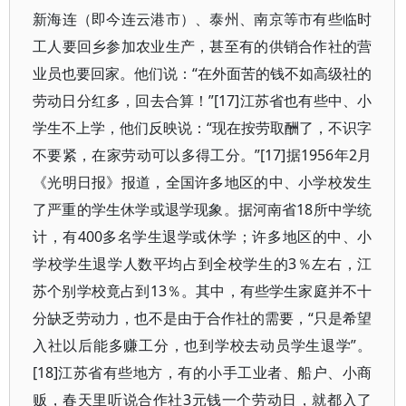
新海连（即今连云港市）、泰州、南京等市有些临时
工人要回乡参加农业生产，甚至有的供销合作社的营
业员也要回家。他们说：“在外面苦的钱不如高级社的
劳动日分红多，回去合算！”[17]江苏省也有些中、小
学生不上学，他们反映说：“现在按劳取酬了，不识字
不要紧，在家劳动可以多得工分。”[17]据1956年2月
《光明日报》报道，全国许多地区的中、小学校发生
了严重的学生休学或退学现象。据河南省18所中学统
计，有400多名学生退学或休学；许多地区的中、小
学校学生退学人数平均占到全校学生的3％左右，江
苏个别学校竟占到13％。其中，有些学生家庭并不十
分缺乏劳动力，也不是由于合作社的需要，“只是希望
入社以后能多赚工分，也到学校去动员学生退学”。
[18]江苏省有些地方，有的小手工业者、船户、小商
贩，春天里听说合作社3元钱一个劳动日，就都入了