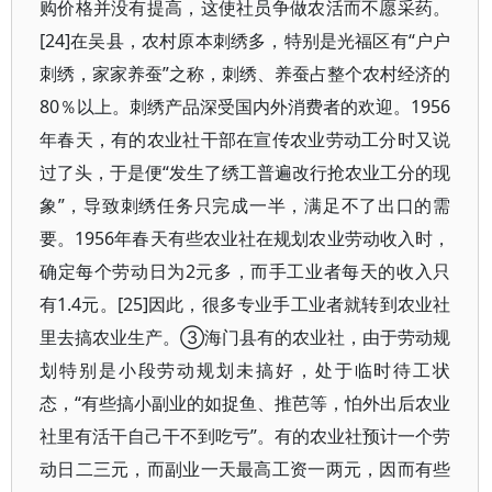
购价格并没有提高，这使社员争做农活而不愿采药。
[24]在吴县，农村原本刺绣多，特别是光福区有“户户
刺绣，家家养蚕”之称，刺绣、养蚕占整个农村经济的
80％以上。刺绣产品深受国内外消费者的欢迎。1956
年春天，有的农业社干部在宣传农业劳动工分时又说
过了头，于是便“发生了绣工普遍改行抢农业工分的现
象”，导致刺绣任务只完成一半，满足不了出口的需
要。1956年春天有些农业社在规划农业劳动收入时，
确定每个劳动日为2元多，而手工业者每天的收入只
有1.4元。[25]因此，很多专业手工业者就转到农业社
里去搞农业生产。③海门县有的农业社，由于劳动规
划特别是小段劳动规划未搞好，处于临时待工状
态，“有些搞小副业的如捉鱼、推芭等，怕外出后农业
社里有活干自己干不到吃亏”。有的农业社预计一个劳
动日二三元，而副业一天最高工资一两元，因而有些