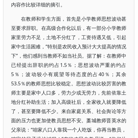
内容作比较详细的摘引。
在教师和学生方面，首先是小学教师思想波动甚
至要求辞职。在高级合作化以后，有一部分小学教师
家里劳力不足，土地不分红了，工资待遇又低，引起
家中生活困难，“特别是农民收入预计大大提高的情况
下”，他们感到当教师不如当社员。据了解：在教师中
已经提出辞职的约占1.5％；思想波动严重的约占
5％；波动较小有观望等待态度的占40％；其余
53.5％的教师思想比较稳定。思想波动比较厉害的教
师主要是家中人口多，劳力少或无劳力，先前依靠土
地分红补助生活；加入高级社后，全家收入就要降低
了，甚至要降低不少。来自家庭关系、社会舆论等方
面的压力也更加使教员思想不安。藁城教师晋英水的
父亲说：“咱家八口人靠我一个人吃饭，你再当教员，