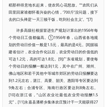
稻那样得意地长起来，使农民心花怒放。”“农民们从
田里回家谁都怀着兴奋的心情，‘700斤’没问题，接下
去的口头禅是‘一天三顿干饭，吃到社会主义’。”[7]
许多高级社根据冒进生产规划计算出的1956年每
个劳动日工值都偏高。①1956年春，山西省各地规
划的劳动日价值一般是1.5元，最高的是4元。[8]据福
建省估计，农业合作化以后，农业劳动日的价值低的
可达1.2元，高的可达1.8元。[9]广东省规划，要使每
个劳动日的报酬一般达到1元，其中在广州、潮州、
佛山地区和若干其他中等城市郊区的劳动日报酬要达
到1.2元左右，湛江、高要、韶关、惠阳等专区要达到
9角左右；合浦专区、海南行政区要达到8角左右。
[10]在浙江省，“山区农业社最低农业劳动报酬1.5
元”，[11]永嘉县潘桥乡集体农庄预计干一天能获得27