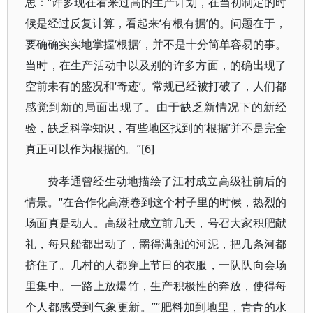
思：“许多现在看来过高的生产计划，在当初制定的时
候是经过反复计算，看起来‘有根有据’的。问题在于，
要确确实实地掌握‘根据’，并不是十分简单容易的事。
当时，在生产活动中以及别的许多方面，的确出现了
空前未有的盛况和‘奇迹’。常规已经被打破了，人们都
感觉到新的局面出现了。由于缺乏新情况下的新经
验，缺乏科学知识，有些地区找到的‘根据’并不是完全
真正可以作为根据的。”[6]
费孝通曾经生动地描绘了江村成立高级社前后的
情景。“在合作化高潮卷到这个村子里的时候，热烈的
场面真是动人。高级社成立前几天，号召大家积肥献
礼，每只船都出动了，罱得满船的河泥，把几条河都
挤住了。几村的人都穿上节日的衣服，一队队向会场
里集中。一路上放爆竹，生产积极性的奔放，使得每
个人都感受到气象更新。”“肥料加到地里，青青的水