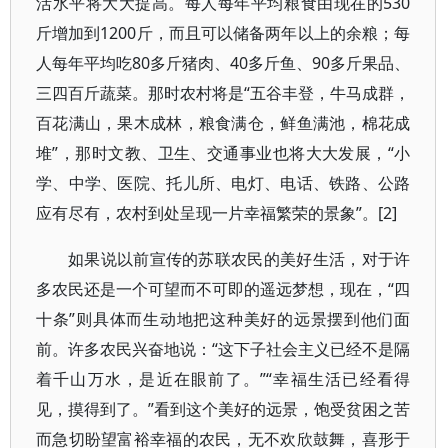
活水平将大大提高。每人每年平均粮食由现在的530
斤增加到1200斤，而且可以储备两年以上的余粮；每
人每年平均吃80多斤猪肉、40多斤鱼、90多斤果品、
三四百斤蔬菜。那时农村将是“五谷丰登，牛马成群，
百花满山，果木成林，粮食满仓，鲜鱼满池，棉花成
堆”，那时文教、卫生、交通事业也将大大发展，“小
学、中学、医院、托儿所、电灯、电话、铁路、公路
应有尽有，农村到处呈现一片幸福繁荣的景象”。[2]
如果说以前宣传的苏联农民的美好生活，对于许
多农民还是一个可望而不可即的遥远梦想，现在，“四
十条”则具体而生动地把这种美好的远景摆到他们面
前。许多农民兴奋地说：“这下子社会主义已经不是隔
着千山万水，是近在眼前了。”“幸福生活已经看得
见，摸得到了。”看到这个美好的远景，饱受贫困之苦
而急切盼望富裕幸福的农民，无不欢欣鼓舞，喜形于