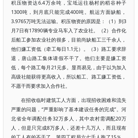
积压物资达6.4万余吨，宝坻运往杨村的稻谷种子
1300吨，到月底只能完成400吨。航运方面缺船，
3.9765万吨无法运输。积压物资的原因是：（1）到3
月7日有17890辆专业马车入了农业社。（2）合作化
后船工参加农业社的很多，目前尚缺船工三千余人，
他们嫌工资低（牵工每日1.1元）。（3）路工要求辞
退，唐山路工集体请假不干了。他们主要是嫌工资
低，每个路工每月21元多。显而易见，由于以为加入
高级社能获得更高收入，所以船工、路工嫌工资低，
不愿干而要求加入合作社。
在招收临时建筑工人方面，出现招收困难和流失
严重的问题，“严重影响了基本建设任务的完成”。河
北省全年调配任务32万多人，其中农村需调配20万
人，但是只完成8万多人，还差十几万人，而且现有
的工人有的不干了。第四工程局六七千人跑了15％，