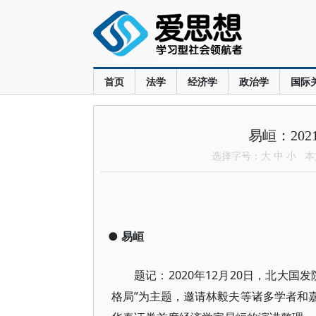
首页
法学
经济学
政治学
国际
易峘：20
选择字号：
大
中
小
本文
●
易峘
题记：2020年12月20日，北大
格局”为主题，邀请林毅夫等诸多学者和