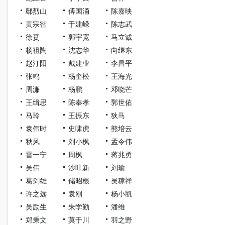
鄢烈山
傅国涌
陈嘉映
黄宗智
于建嵘
陈志武
徐贲
郭宇宽
马立诚
杨祖陶
沈志华
向继东
赵汀阳
戴建业
李昌平
张鸣
杨奎松
王海光
周濂
杨鹏
邓晓芒
王缉思
陈奉孝
郭世佑
马玲
王振东
狄马
袁伟时
史啸虎
熊培云
秋风
刘小枫
孟令伟
雷一宁
周枫
蒋兆勇
吴伟
沙叶新
刘瑜
葛剑雄
储昭根
吴稼祥
许之远
袁刚
杨小凯
吴励生
朱学勤
潘维
郑秉文
莫于川
羽之野