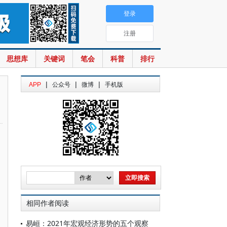
登录
注册
思想库
关键词
笔会
科普
排行
|
|
|
APP
公众号
微博
手机版
相同作者阅读
易峘：2021年宏观经济形势的五个观察