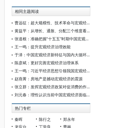
相同主题阅读
曹远征：超大规模性、技术革命与宏观经济的再平衡
黄益平：从增长、通胀、分配三个维度看AI的宏观经济影响
张道根：准确把握“十五五”时期中国宏观经济变化
王一鸣：提升宏观经济治理效能
于泽：中国宏观经济新特征与国内大循环的内生动力
陈彦斌：更好完善宏观经济治理体系
王一鸣：习近平经济思想引领我国宏观经济治理体系创新发展
赵燕菁：房地产是撼动宏观经济的震源
张立群：发挥宏观经济政策对促消费的作用
刘元春：理性认识当前中国宏观经济面临的四大关键问题
热门专栏
秦晖
陈行之
郑永年
龙应台
丁学良
曹林