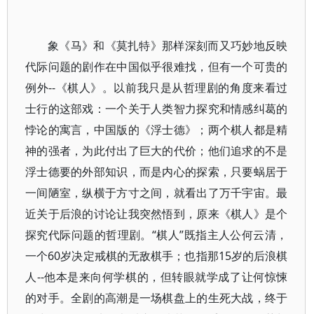
象《马》和《莫扎特》那样深刻而又巧妙地反映
代际问题的剧作在中国似乎很难找，但有一个可贵的
例外--《棋人》。以前我只是从哲理剧的角度来看过
士行的这部戏：一个关于人类智力探究和情感纠葛的
悖论的寓言，中国版的《浮士德》；两个棋人都是精
神的强者，为此付出了巨大的代价；他们追求的不是
浮士德要的外部知识，而是内心的探索，只要蜗居于
一间陋室，纵横于方寸之间，就看出了万千宇宙。最
近关于后浪的讨论让我突然悟到，原来《棋人》是个
探究代际问题的哲理剧。“棋人”既指主人公何云清，
一个60岁决定戒棋的无敌棋手；也指那15岁的后浪棋
人--他本是来向何学棋的，但转眼就学成了让何惊悚
的对手。全剧的高潮是一场棋盘上的生死大战，终于