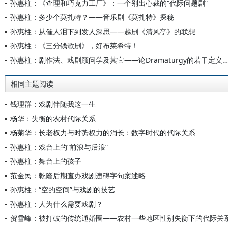
孙惠柱：《查理和巧克力工厂》：一个别出心裁的“代际问题剧”
孙惠柱：多少个莫扎特？——音乐剧《莫扎特》探秘
孙惠柱：从催人泪下到发人深思——越剧《清风亭》的联想
孙惠柱：《三分钱歌剧》，好布莱希特！
孙惠柱：剧作法、戏剧顾问学及其它——论Dramaturgy的若干定义、相关理论及其在中国的意义[1]
相同主题阅读
钱理群：戏剧伴随我这一生
杨华：失衡的农村代际关系
杨菊华：长老权力与时势权力的消长：数字时代的代际关系
孙惠柱：戏台上的“前浪与后浪”
孙惠柱：舞台上的孩子
范金民：乾隆后期查办戏剧违碍字句案述略
孙惠柱：“空的空间”与戏剧的技艺
孙惠柱：人为什么需要戏剧？
贺雪峰：被打破的传统通婚圈——农村一些地区性别失衡下的代际关