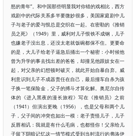
怒的青年”。和中国那些明显我对你错的戏相比，西方
戏剧中的代际关系多半要微妙很多，美国家庭剧中儿
子与老子的爱与恨总是交织在一起。在密勒的《推销
员之死》（1949）里，威利对儿子恨铁不成钢，儿子
也嫌老子没出息，还没太老就饭碗都保不住。更要命
的是，大儿子给老子逼急后捅出一个秘密：小时候他
曾为升学的事去找出差的爸爸，却撞见他跟妓女在一
起，对父亲的幻想顿时破灭，就此开始自暴自弃。威
利意识到儿子不成器责任在自己，最后撞车自杀为孩
子换一笔保险金，父子的搏斗才算化解。奥尼尔自传
体的《进入黑夜的漫长旅程》写在《推销员》之前
（1941）但演出更晚（1956），也是父母和两个儿
子，父子间的冲突也如出一模：老子责怪儿子，儿子
反唇相讥：我就是有什么毛病，也都怪你！父亲给儿
子留下阴暗记忆这一情节模式受到当时流行的弗洛伊