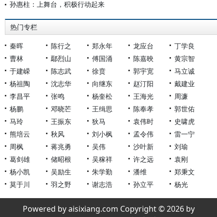
孙惠柱：上舞台，积极行动起来
热门专栏
秦晖
陈行之
郑永年
龙应台
丁学良
曹林
鄢烈山
傅国涌
陈嘉映
黄宗智
于建嵘
陈志武
徐贲
郭宇宽
马立诚
杨祖陶
沈志华
向继东
赵汀阳
戴建业
李昌平
张鸣
杨奎松
王海光
周濂
杨鹏
邓晓芒
王缉思
陈奉孝
郭世佑
马玲
王振东
狄马
袁伟时
史啸虎
熊培云
秋风
刘小枫
孟令伟
雷一宁
周枫
蒋兆勇
吴伟
沙叶新
刘瑜
葛剑雄
储昭根
吴稼祥
许之远
袁刚
杨小凯
吴励生
朱学勤
潘维
郑秉文
莫于川
羽之野
谢志浩
孙立平
杨光
Powered by aisixiang.com Copyright © 2026 by