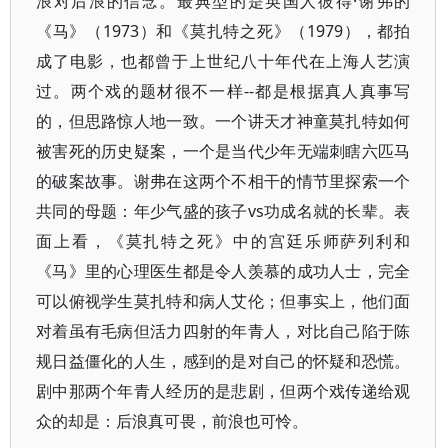
浪对后浪的信念。最典型的是英国人彼得·谢弗的
《马》（1973）和《莫扎特之死》（1979），都拍
成了电影，也都曾于上世纪八十年代在上海人艺演
过。两个戏的题材很不一样--都是根据真人真事写
的，但思路惊人地一致。一个讲天才神童莫扎特如何
被害死的历史疑案，一个是当代少年无端刺瞎六匹马
的破案故事。谢弗在这两个不相干的情节里探索一个
共同的母题：年少气盛的孩子vs功成名就的长辈。表
面上看，《莫扎特之死》中的宫廷乐师萨列利和
《马》里的心理医生都是令人羡慕的成功人士，完全
可以俯视学生莫扎特和病人艾伦；但事实上，他们面
对着虽有毛病但活力四射的年青人，对比自己陷于陈
规日益僵化的人生，感到的是对自己的怀疑和恐慌。
剧中那两个年青人经历的是悲剧，但两个戏传递给观
众的却是：后浪真可畏，前浪也可怜。