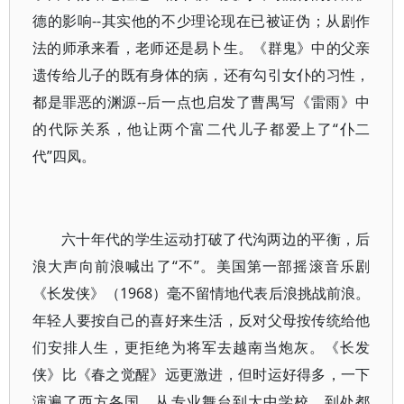
德的影响--其实他的不少理论现在已被证伪；从剧作
法的师承来看，老师还是易卜生。《群鬼》中的父亲
遗传给儿子的既有身体的病，还有勾引女仆的习性，
都是罪恶的渊源--后一点也启发了曹禺写《雷雨》中
的代际关系，他让两个富二代儿子都爱上了“仆二
代”四凤。
六十年代的学生运动打破了代沟两边的平衡，后
浪大声向前浪喊出了“不”。美国第一部摇滚音乐剧
《长发侠》（1968）毫不留情地代表后浪挑战前浪。
年轻人要按自己的喜好来生活，反对父母按传统给他
们安排人生，更拒绝为将军去越南当炮灰。《长发
侠》比《春之觉醒》远更激进，但时运好得多，一下
演遍了西方各国，从专业舞台到大中学校，到处都