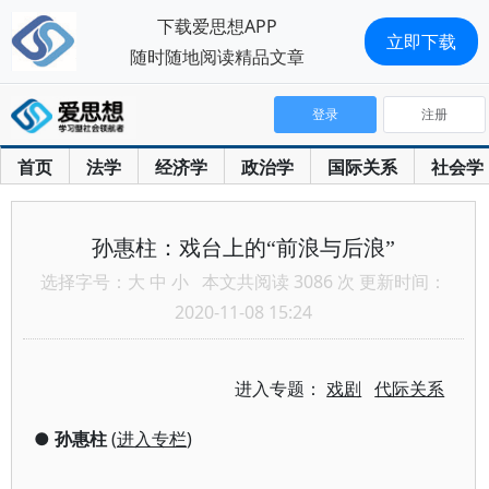
下载爱思想APP
立即下载
随时随地阅读精品文章
登录
注册
首页
法学
经济学
政治学
国际关系
社会学
孙惠柱：戏台上的“前浪与后浪”
选择字号：
大
中
小
本文共阅读 3086 次 更新时间：
2020-11-08 15:24
进入专题：
戏剧
代际关系
●
孙惠柱
(
进入专栏
)