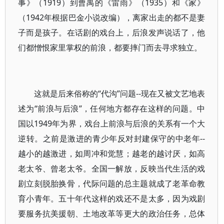
事》（1919）到曹禺的《雷雨》（1935）和《家》
（1942年根据巴金小说改编），离家出走的都不是妻
子而是孩子。在话剧的戏台上，后浪发声说话了，他
们都憎恨家里掌权的前浪，都要摔门而去寻求独立。
这就是后来俗称的“代沟”问题--现在又被文艺地表
述为“前浪与后浪”，任何地方都存在这样的问题。中
国以1949年为界，戏台上前浪与后浪的关系有一个大
逆转。之前是激进的青少年反对封建保守的中老年--
越小的越激进，如周冲和觉慧；越老的越讨厌，如高
老太爷、曾老太爷。全国一解放，反映当代生活的戏
剧立刻脱胎换骨，代际问题的总主题就成了老革命教
育小青年。五十年代这样的戏还不是太多，因为戏剧
要服务抗美援朝、土地改革等更大的政治任务，总体