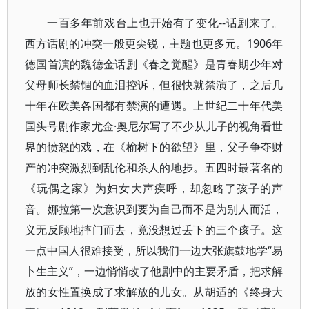
一百多年前戏台上也开始有了变化--话剧来了。
西方话剧的冲突一般更尖锐，主题也更多元。1906年
德国首演的魏德金话剧《春之觉醒》是青春期少年对
父母师长禁锢的血泪控诉，但很快就禁演了，之后几
十年在欧美各国都有禁演的遭遇。上世纪二十年代美
国头号剧作家尤金·奥尼尔写了不少从儿子的视角看世
界的愤怒的戏，在《榆树下的欲望》里，父子争夺财
产的冲突激烈到乱伦和杀人的地步。五四时最著名的
《玩偶之家》为妇女大声疾呼，却忽略了孩子的声
音。娜拉第一次意识到要为自己而不是为别人而活，
义无反顾地摔门而去，竟没想过丢下的三个孩子。这
一点中国人很难接受，所以我们一边大张旗鼓地学“易
卜生主义”，一边悄悄改了他剧中的主要矛盾，把求解
放的女性置换成了求解放的儿女。从胡适的《终身大