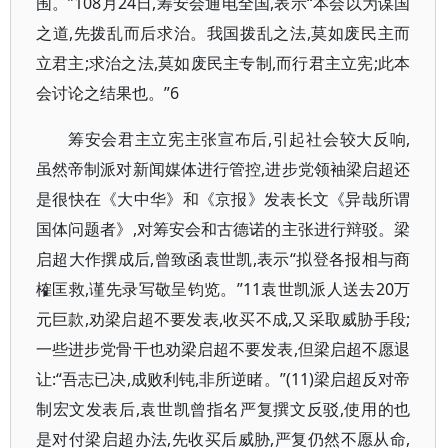
围。”108月24日,筹安会通电全国,表示“本会以为谋国
之道,先拨乱而后求治。我国拨乱之法,莫如废民主而
立君主;求治之法,莫如废民主专制,而行君主立宪;此本
会讨论之结果也。”6
筹安会君主立宪主张宣布后,引起社会较大反响,
虽然帝制派对新闻媒体进行管控,进步党领袖梁启超还
是很快在《大中华》和《京报》发表长文《异哉所谓
国体问题者》,对筹安会和古德诺的主张进行辩驳。梁
启超大作撰成后,曾致函袁世凯,表示“拟登各报相与商
榷匡救,谨先录写敬呈钧览。”11袁世凯派人送去20万
元巨款,劝梁启超不要发表,收买不成,又采取威胁手段;
一些进步党骨干也劝梁启超不要发表,但梁启超不愿退
让:“吾志已决,成败利钝,非所逆睹。”(11)梁启超反对帝
制宏文发表后,袁世凯曾指名严复撰文反驳,使用的也
是对付梁启超办法,先收买后威胁,严复仍然不愿从命,