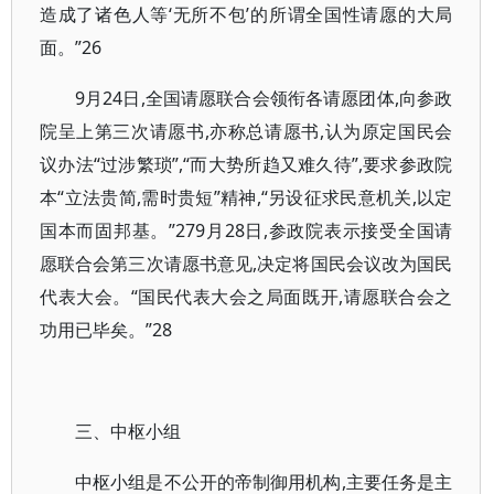
造成了诸色人等‘无所不包’的所谓全国性请愿的大局
面。”26
9月24日,全国请愿联合会领衔各请愿团体,向参政
院呈上第三次请愿书,亦称总请愿书,认为原定国民会
议办法“过涉繁琐”,“而大势所趋又难久待”,要求参政院
本“立法贵简,需时贵短”精神,“另设征求民意机关,以定
国本而固邦基。”279月28日,参政院表示接受全国请
愿联合会第三次请愿书意见,决定将国民会议改为国民
代表大会。“国民代表大会之局面既开,请愿联合会之
功用已毕矣。”28
三、中枢小组
中枢小组是不公开的帝制御用机构,主要任务是主