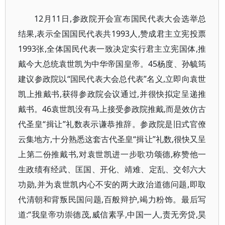
12月11日,参政院开会宣布国民代表大会选举总
结果,表示全国国民代表共1993人,赞成君主立宪投票
1993张,全体国民代表一致决定实行君主立宪国体,推
戴今大总统袁世凯为中华帝国皇帝。45杨度、孙毓筠
建议参政院以“国民代表大会总代表”名义,立即向袁世
凯上推戴书,获得参政院会议通过,并很快拟定呈递推
戴书。46袁世凯没有马上接受参政院推戴,而是效仿古
代圣皇“揖让”礼数表示谦恭推辞。参政院是旧式官僚
云集地方,十分熟悉这套古代圣皇“揖让”礼数,很快又呈
上第二份推戴书,对袁世凯进一步歌功颂德,称赞他一
生政绩有经武、匡国、开化、靖难、定乱、交邻六大
功勋,并为袁世凯内心不安的两大政治道德问题,即取
代清朝和背叛民国问题,百般辩护,竭力粉饰。最后写
道:“我皇帝功崇德茂,威信素孚,中国一人,责无旁贷,昊