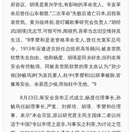
府咨议。胡瑛是黄兴学生,有影响的革命党人。辛亥革
命后曾任山东都督,“二次革命”失败后逃亡日本,后投靠
袁世凯。黄兴临终前,曾叮嘱欧事研究会负责人:“胡经
武(胡瑛)无志节,可恨可怜,闻很穷,吾辈当念旧交维持其
生活。”8李燮和是老资格革命党人,曾任光复军总司
令。1913年应邀进京担任总统府高等顾问,被袁世凯
软禁失去自由。他和杨度、胡瑛是同乡好友,但列名筹
安会有些勉强。同被袁世凯软禁的章太炎认为:“孙少
侯(孙毓筠)时为袁氏要人,柱中(李燮和)以狱事被胁,皆
豫筹安会。余甚恶少侯,而知柱中无他。”9
8月23日,筹安会宣布正式成立,杨度任理事长,孙
毓筠任副理事长,严复、刘师培、胡瑛、李燮和任理
事。表示“本会宗旨,原以研究君主民主国体二者以何
适于中国?专以学理之是非,与事实之利害,为讨论之范