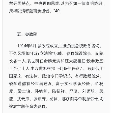
留开国缺点。中央再四思维,以为不如一律查明烧毁,
庶得以清积牍而免遗憾。”40
五、参政院
1914年6月,参政院成立,主要负责总统政务咨询。
不久又增加“代行立法院”职能。参政院设院长、副院
长各一人,袁世凯任命黎元洪和汪大燮担任;设参政五
十至七十人,由袁世凯根据下列条件任命:1、有勋劳于
国家;2、有法律、政治专门学识;3、有行政经验;4、
硕学通儒有经世著述;5、富于实业学识经验。41杨
度、梁士诒、孙毓筠、陆征祥、严复、刘师培、顾
鳌、沈云沛、张镇芳、荫昌、那彦图等帝制派骨干,均
被袁世凯任命为参政。