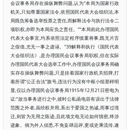
会议事务局存在操纵舞弊问题,认为“本局为国家行政
机关,只知尊重国家法令,依照国民代表大会组织法,本
局既负筹备选举投票之责任,而解释法令与执行法令二
项职权,亦即为本局应负之责任。”“本局前此办理国民
代表大会事宜,均系依照法定程序慎重将事,既无片言
之假借,尤无一事之虚诬。”39解释和执行《国民代表
大会组织法》,是办理国民会议事务局职权,但在实际
办理国民代表大会选举工作中,办理国民会议事务局确
实存在操纵舞弊问题,只是挂着国家行政机关招牌,打
着所谓“公正合法”旗号,违法行为没有中枢小组那样明
显,仅以办理国民会议事务局1915年12月21日密电为
证:“故当事务进行之中,彼时公私函电容有误出于法律
范围之外者,虽经权并用,系出于爱国之热诚,而事过境
迁,则皆为无用之陈迹,且此项文电无论如何慎密,终涉
迹象。倘为外人侦悉,不免妄肆品评,更或史乘流传,遂