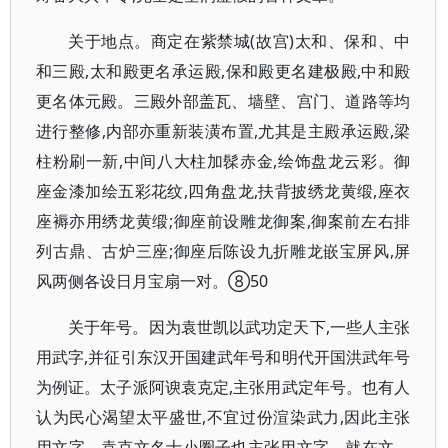
关于地点。商定在紫禁城(故宫)太和、保和、中
和三殿,太和殿更名承运殿,保和殿更名建极殿,中和殿
更名体元殿。三殿外部盖瓦、墙壁、宫门、道路等均
进行整修,内部亦重新装潢布置,尤其是主殿承运殿,梁
柱粉刷一新,中间八大柱加髹赤金,绘饰盘龙云彩。御
座金漆加绘五彩花纹,四角盘龙,扶背披绣龙黄缎,座衣
座褥亦用绣龙黄缎;御座前设雕龙御案,御案前左右排
列古鼎、古炉三座;御座后陈设九折雕龙嵌宝屏风,屏
风两侧各设日月宝扇一对。⑧50
关于年号。因为袁世凯以武功定天下,一些人主张
用武字,并征引东汉开国建武年号和明代开国洪武年号
为例证。太子派阿谀袁克定,主张用武定年号。也有人
认为民心渴望太平盛世,不宜过份渲染武力,因此主张
用文字。袁克文名士小圈子也主张用文字。就在文、