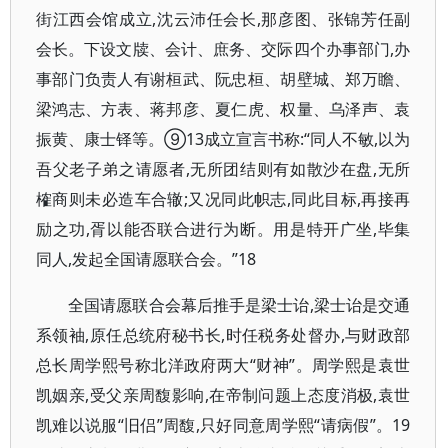
街江西会馆成立,沈云沛任会长,那彦图、张锦芳任副
会长。下设文牍、会计、庶务、交际四个办事部门,办
事部门负责人有谢桓武、阮忠桓、胡壁城、郑万瞻、
梁鸿志、方表、蒋邦彦、夏仁虎、权量、乌泽声、袁
振黄、康士铎等。⑨13成立宣言书称:“同人不敏,以为
吾父老子弟之请愿者,无所团结则有如散沙在盘,无所
榷商则未必造车合辙;又况同此帜志,同此目标,再接再
励之功,胥以能否联合进行为断。用是特开广坐,毕集
同人,发起全国请愿联合会。”18
全国请愿联合会幕后推手是梁士诒,梁士诒是交通
系领袖,原任总统府秘书长,时任税务处督办,与财政部
总长周学熙号称北洋政府两大“财神”。周学熙是袁世
凯姻亲,受父亲周馥影响,在帝制问题上态度消极,袁世
凯难以说服“旧侣”周馥,只好同意周学熙“请病假”。19