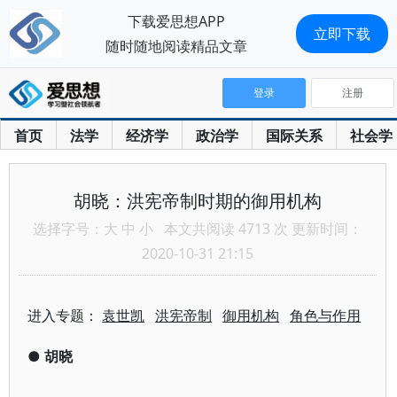
下载爱思想APP
立即下载
随时随地阅读精品文章
登录
注册
首页
法学
经济学
政治学
国际关系
社会学
胡晓：洪宪帝制时期的御用机构
选择字号：
大
中
小
本文共阅读 4713 次 更新时间：
2020-10-31 21:15
进入专题：
袁世凯
洪宪帝制
御用机构
角色与作用
●
胡晓