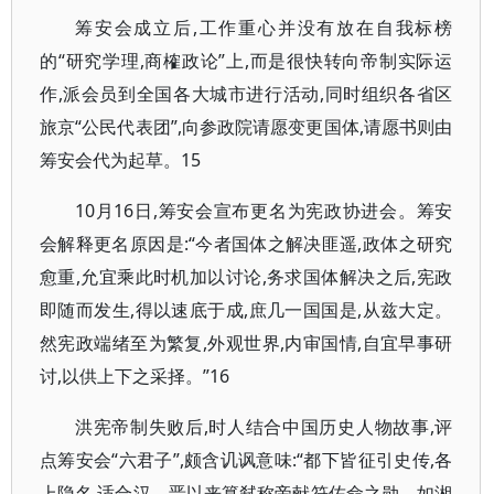
筹安会成立后,工作重心并没有放在自我标榜
的“研究学理,商榷政论”上,而是很快转向帝制实际运
作,派会员到全国各大城市进行活动,同时组织各省区
旅京“公民代表团”,向参政院请愿变更国体,请愿书则由
筹安会代为起草。15
10月16日,筹安会宣布更名为宪政协进会。筹安
会解释更名原因是:“今者国体之解决匪遥,政体之研究
愈重,允宜乘此时机加以讨论,务求国体解决之后,宪政
即随而发生,得以速底于成,庶几一国国是,从兹大定。
然宪政端绪至为繁复,外观世界,内审国情,自宜早事研
讨,以供上下之采择。”16
洪宪帝制失败后,时人结合中国历史人物故事,评
点筹安会“六君子”,颇含讥讽意味:“都下皆征引史传,各
上隐名,适合汉、晋以来篡弑称帝献符佐命之勋。如湘