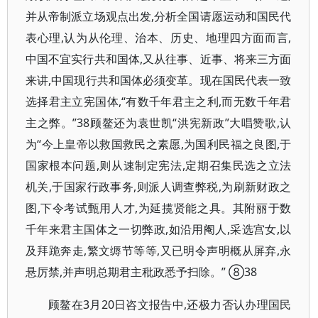
并从帝制派立场观点出发,分析全国请愿运动和国民代
表心理,认为从伦理、治本、历史、地理四方面而言,
中国不宜实行共和国体,又从往事、近事、将来三方面
来讲,中国现行共和国体必须变革。现在国民代表一致
选择君主立宪国体,“有数千年君主之利,而无数千年君
主之弊。”38顾鳌还为袁世凯“洪宪新政”大唱赞歌,认
为“今上皇帝以救国救民之素愿,为国利民福之良图,于
国家根本问题,则从速制定宪法,定期召集民选之立法
机关,于国家行政事务,则派人调查弊税,为刷新财政之
图,下令考试甄用人才,为延揽贤能之具。其附丽于数
千年来君主国体之一切弊政,如沿用阉人,采选宫女,以
及拜跪奔走,繁文缛节等等,又已明令声明概从屏弃,永
悬厉禁,并声明总期君主秕政悉予扫除。” ⑧38
顾鳌在3月20日咨文报告中,还极力否认办理国民