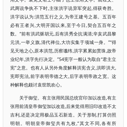
武两说争执不下时,主张洪字说异军突起,得获奇胜。
洪字说认为:洪范五行之义,为帝王建号之基。五百年
必有王者兴,大明开国以来,至于今日,契合五百年之
数。“前有洪武驱胡元,后有洪秀全抗满清;辛亥武昌黎
元洪,一举义旗,清代禅位,大功实集于项城一身。”“得
见天地之心,原本洪范,历察谶纬,洪字累累如贯珠,故帝
业纪年,洪字先行决定。”54宪字一般认为取自“君主立
宪”之意。也有人从另外角度解释洪宪含义,洪即洪大,
宪即宪法,前字表明帝德之大,后字表明帝政之宽。这
种解释也颇讨袁世凯欢心。
关于御玺。有主张用民国总统官印加以改造,有主
张用前清皇帝御玺加以改造,后来觉得用旧印改造不太
吉利,还是决定用极品玉石新造。关于形制,打算仿照
明朝。明朝皇帝御玺共有九枚,“其文不同,各有所