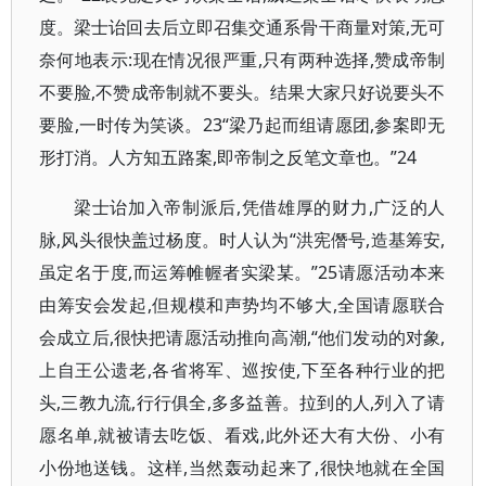
度。梁士诒回去后立即召集交通系骨干商量对策,无可
奈何地表示:现在情况很严重,只有两种选择,赞成帝制
不要脸,不赞成帝制就不要头。结果大家只好说要头不
要脸,一时传为笑谈。23“梁乃起而组请愿团,参案即无
形打消。人方知五路案,即帝制之反笔文章也。”24
梁士诒加入帝制派后,凭借雄厚的财力,广泛的人
脉,风头很快盖过杨度。时人认为“洪宪僭号,造基筹安,
虽定名于度,而运筹帷幄者实梁某。”25请愿活动本来
由筹安会发起,但规模和声势均不够大,全国请愿联合
会成立后,很快把请愿活动推向高潮,“他们发动的对象,
上自王公遗老,各省将军、巡按使,下至各种行业的把
头,三教九流,行行俱全,多多益善。拉到的人,列入了请
愿名单,就被请去吃饭、看戏,此外还大有大份、小有
小份地送钱。这样,当然轰动起来了,很快地就在全国