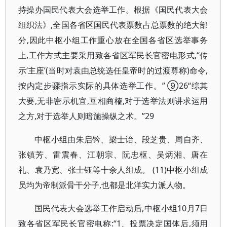
持操办国民代表大会选举工作。根据《国民代表大会
组织法》,全国各省区国民代表票数占总票数的绝大部
分,因此中枢小组工作重心放在全国各省区选举事务
上,工作方式主要采用致各省区军民长官密电形式,“传
示‘主座’(当时对袁由总统选任皇帝时的过渡尊称)命令,
按内定步骤指示实际的具体选举工作。” ⑨26“综其
大要,无非密示机宜,互相商榷,对于选举法则讲求运用
之方,对于选举人则暗施操纵之术。”29
中枢小组由朱启钤、梁士诒、段芝贵、周自齐、
张镇芳、雷震春、江朝宗、阮忠枢、吴炳湘、唐在
礼、袁乃宽、张士钰等十余人组成。 (11)中枢小组成
员均为帝制派骨干分子,也都是北洋实力派人物。
国民代表大会选举工作启动后,中枢小组10月7日
致各省区军民长官密电称:“1、投票决定国体后,须用