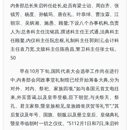
内务部总长朱启钤任处长,处员有梁士诒、周自齐、张
镇芳、杨度、孙毓筠、唐在礼、叶恭绰、曹汝霖、江
朝宗、吴炳湘、施愚、顾鳌;下设八个办事机构,负责
人为:总务科主任沈铭昌,撰述科主任王式通,法典科主
任顾鳌,内仪科主任阮忠枢,礼制科主任郭则沄,会计科
主任袁乃宽,文牍科主任陈燕昌,警卫科主任张士钰。
50
早在10月下旬,国民代表大会选举工作尚在进行
中,内务部会同政事堂礼制馆已经开始筹备大典,分为
对外、对内、祭祀、家族四项,“如与各国元首文电往
来,外宾晋谒,以及皇帝登极,臣下朝贺,与夫祭天、祭
孔、君主家祭,暨皇族相见,皇族婚丧庆贺等礼节”,“其
后复议及年号、国旗、朝服,以及册立皇后、皇储典礼
暨皇帝临朝时一切之仪仗。”5112月1日和7日,朱启钤