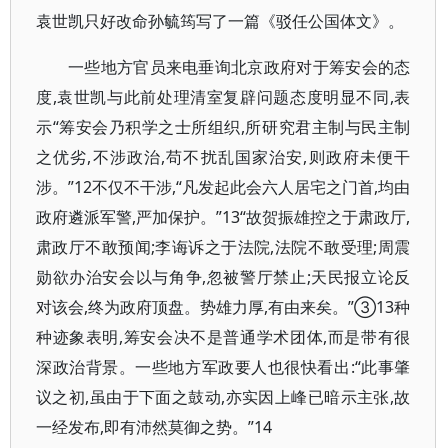
袁世凯只好改命孙毓筠写了一篇《驳任公国体文》。
一些地方官员来电垂询北京政府对于筹安会的态
度,袁世凯与此前处理清室复辟问题态度明显不同,表
示“筹安会乃积学之士所组织,所研究君主制与民主制
之优劣,不涉政治,苟不扰乱国家治安,则政府未便干
涉。”12不仅不干涉,“凡发起此会六人居宅之门首,均由
政府遴派军警,严加保护。”13“故贺振雄控之于肃政厅,
肃政厅不敢预闻;李诲诉之于法院,法院不敢受理;周震
勋欲办治安会以与角争,忽被警厅禁止;天民报立论反
对该会,终为政府顶盘。势雄力厚,有由来矣。”③13种
种迹象表明,筹安会决不是普通学术团体,而是带有很
深政治背景。一些地方军政要人也很快看出:“此事肇
议之初,虽由于下面之鼓动,亦实因上峰已暗示主张,故
一经发布,即有沛然莫御之势。”14