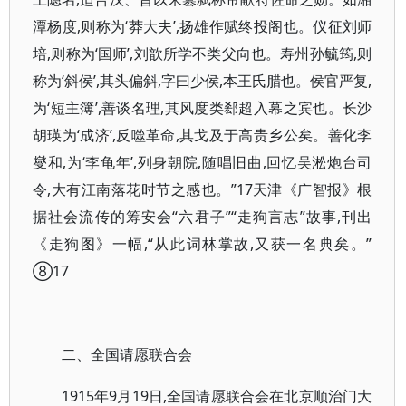
潭杨度,则称为‘莽大夫’,扬雄作赋终投阁也。仪征刘师
培,则称为‘国师’,刘歆所学不类父向也。寿州孙毓筠,则
称为‘斜侯’,其头偏斜,字曰少侯,本王氏腊也。侯官严复,
为‘短主簿’,善谈名理,其风度类郄超入幕之宾也。长沙
胡瑛为‘成济’,反噬革命,其戈及于高贵乡公矣。善化李
燮和,为‘李龟年’,列身朝院,随唱旧曲,回忆吴淞炮台司
令,大有江南落花时节之感也。”17天津《广智报》根
据社会流传的筹安会“六君子”“走狗言志”故事,刊出
《走狗图》一幅,“从此词林掌故,又获一名典矣。”
⑧17
二、全国请愿联合会
1915年9月19日,全国请愿联合会在北京顺治门大