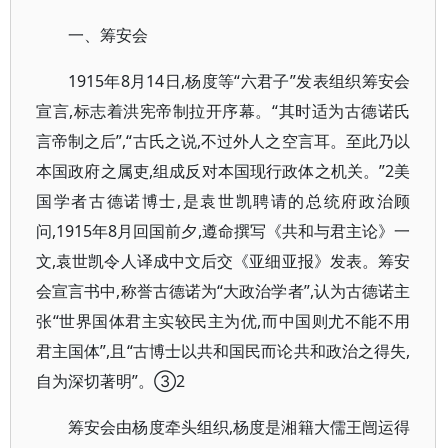
一、筹安会
1915年8月14日,杨度等“六君子”发表组织筹安会
宣言,标志着洪宪帝制拉开序幕。“其时适为古德诺氏
言帝制之后”,“古氏之说,不过外人之空言耳。至此乃以
本国政府之属吏,组成反对本国现行政体之机关。”2美
国学者古德诺博士,是袁世凯聘请的总统府政治顾
问,1915年8月回国前夕,遵命撰写《共和与君主论》一
文,袁世凯令人译成中文后交《亚细亚报》发表。筹安
会宣言书中,称誉古德诺为“大政治学者”,认为古德诺主
张“世界国体君主实较民主为优,而中国则尤不能不用
君主国体”,且“古博士以共和国民而论共和政治之得失,
自为深切著明”。③2
筹安会由杨度牵头组织,杨度是湘籍大儒王闿运得