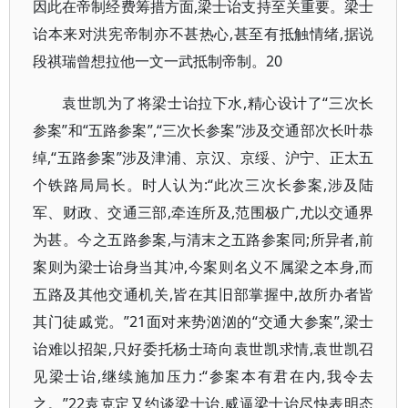
因此在帝制经费筹措方面,梁士诒支持至关重要。梁士
诒本来对洪宪帝制亦不甚热心,甚至有抵触情绪,据说
段祺瑞曾想拉他一文一武抵制帝制。20
袁世凯为了将梁士诒拉下水,精心设计了“三次长
参案”和“五路参案”,“三次长参案”涉及交通部次长叶恭
绰,“五路参案”涉及津浦、京汉、京绥、沪宁、正太五
个铁路局局长。时人认为:“此次三次长参案,涉及陆
军、财政、交通三部,牵连所及,范围极广,尤以交通界
为甚。今之五路参案,与清末之五路参案同;所异者,前
案则为梁士诒身当其冲,今案则名义不属梁之本身,而
五路及其他交通机关,皆在其旧部掌握中,故所办者皆
其门徒戚党。”21面对来势汹汹的“交通大参案”,梁士
诒难以招架,只好委托杨士琦向袁世凯求情,袁世凯召
见梁士诒,继续施加压力:“参案本有君在内,我令去
之。”22袁克定又约谈梁士诒,威逼梁士诒尽快表明态