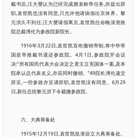
戴书后,汪大燮认为已经完成拥袁称帝任务,亦提出辞
职,袁世凯也没有同意,只允许他请病假出京休养。黎
元洪久不到任,汪大燮请假离京,袁世凯任命晚清资政
院总裁溥伦为参政院新院长。
1916年3月22日,袁世凯宣布撤销帝制,将中华帝
国皇帝推戴书退还参政院。4月1日,参政院开会议
决:“所有国民代表大会决定之君主立宪国体一案,及本
院承认总代表名义,亦应同时撤销。”49院长溥伦递交
辞呈,一些参政亦呈请辞职,袁世凯没有同意。6月29
日,新任总统黎元洪下令裁撤参政院。
六、大典筹备处
1915年12月19日,袁世凯批准设立大典筹备处。