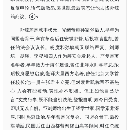
反复申论,语气颇激昂,袁世凯最后表态让他去找孙毓
筠商议。④5
孙毓筠是咸丰状元、光绪帝师孙家鼐后人,早年为
同盟会骨干,辛亥革命后任安徽都督,后投靠袁世凯,曾
任约法会议议长。杨度和孙毓筠又联络严复、刘师
培、胡瑛、李燮和四人作为筹安会发起人。严复是著
名学者,早年致力于海军建设,曾任北洋水师学堂总办;
后投身思想启蒙,翻译大量西方名著,曾任北京大学首
任校长;他一贯主张君主立宪,但对袁世凯称帝不甚热
心,入会有些被动,表现亦不积极。但正如他自己所
言:“丈夫行事,既不能当机决绝,登报自明,则今日受责,
即以无以自解。”7刘师培出生于经学世家,国学素养深
厚,同时热衷政治,早年曾是光复会、同盟会骨干,后投
靠清廷,民国后任山西都督阎锡山高等顾问,时任总统