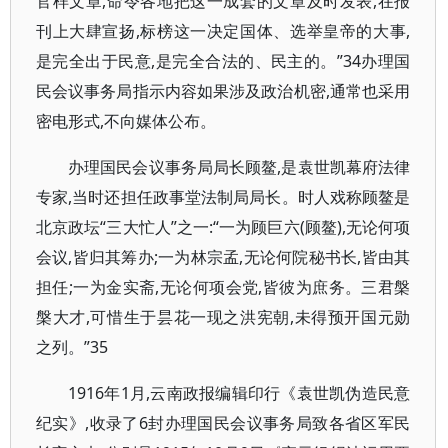
官样文章,命令各地把这一成套的文章及时发表,在报
刊上大肆宣扬,标榜这一决定国体、选举皇帝的大事,
是完全出于民意,是完全合法的、民主的。”34办理国
民会议事务局指示内容如果涉及政治机密,通常也采用
密电形式,不向媒体公布。
办理国民会议事务局局长顾鳌,是袁世凯幕府法律
专家,当时还担任政事堂法制局局长。时人戏称顾鳌是
北京政坛“三大忙人”之一:“一为顾巨六(顾鳌),无论何项
会议,皆归其筹办;一为林宗孟,无论何院秘书长,皆由其
担任;一为金实斋,无论何项会党,皆彼为庶务。三君槃
槃大才,可惜生于昙花一现之洪宪朝,未得预开国元勋
之列。”35
1916年1月,云南政报编辑印行《袁世凯伪造民意
纪实》,收录了6封办理国民会议事务局致各省区军民