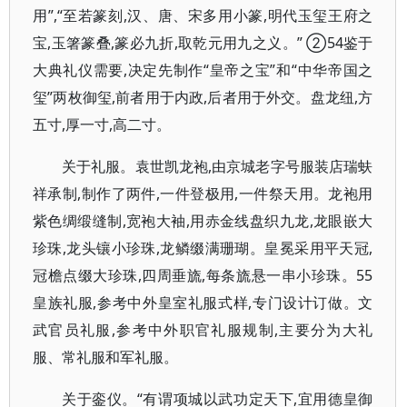
用”,“至若篆刻,汉、唐、宋多用小篆,明代玉玺王府之
宝,玉箸篆叠,篆必九折,取乾元用九之义。” ②54鉴于
大典礼仪需要,决定先制作“皇帝之宝”和“中华帝国之
玺”两枚御玺,前者用于内政,后者用于外交。盘龙纽,方
五寸,厚一寸,高二寸。
关于礼服。袁世凯龙袍,由京城老字号服装店瑞蚨
祥承制,制作了两件,一件登极用,一件祭天用。龙袍用
紫色绸缎缝制,宽袍大袖,用赤金线盘织九龙,龙眼嵌大
珍珠,龙头镶小珍珠,龙鳞缀满珊瑚。皇冕采用平天冠,
冠檐点缀大珍珠,四周垂旒,每条旒悬一串小珍珠。55
皇族礼服,参考中外皇室礼服式样,专门设计订做。文
武官员礼服,参考中外职官礼服规制,主要分为大礼
服、常礼服和军礼服。
关于銮仪。“有谓项城以武功定天下,宜用德皇御