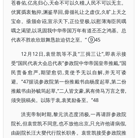
苍眷佑,亿兆归心,天命不可以久稽,人民不可以无主。
伏冀撝衷勉抑,渊鉴早回,毋循礼让之虚仪,久旷上天之
宝命。亟颁命诏,宣示天下,正位登极,以慰薄海臣民喁
喁之渴望,以巩固我中华帝国万年有道丕丕之鸿基。总
代表不胜欢欣鼓舞恳款迫切之至。” ⑨45
12月12日,袁世凯等不及“三揖三让”,即表示接
受“国民代表大会总代表”参政院中华帝国皇帝推戴,“国
民责备愈严,期望愈切,竟使予无以自解,并无可诿
避。”47据说参政院第一份推戴书由杨度起草,第二份
推戴书由孙毓筠起草,“二人皆文豪,夙有倚马万言之誉,
须臾脱稿矣。以陈于袁,袁奖励备至。”48
洪宪帝制时期,黎元洪态度消极,一再请辞参政院
院长,但袁世凯不同意,也不放他出京,只允许他请病假,
由副院长汪大燮代行院长职务。袁世凯接受参政院推