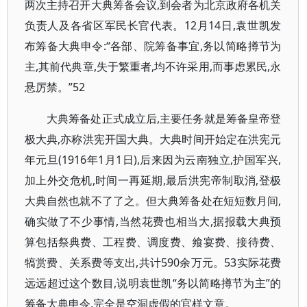
两次主持召开大典筹备会议,到会者为北京政府各机关
负责人及各省区军民长官代表。12月14日,袁世凯发
布筹备大典申令:“各部、院筹备事宜,务以简略撙节为
主,其前代典章,失于繁重者,均不许采用,而事虑累民,永
悬厉禁。”52
大典筹备处正式成立后,主要任务就是筹备皇帝登
极大典,亦称洪宪开国大典。大典时间开始定在洪宪元
年元旦(1916年1月1日),后来因为云南独立,护国军兴,
加上外交危机,时间一再延期,最后洪宪帝制取消,登极
大典自然也就不了了之。但大典筹备处在短短数月间,
确实做了不少事情,当然花费也相当大,据报载大典预
算包括祭典费、工程费、调度费、飨宴费、接待费、
犒赏费、关系费等支出,共计590余万元。53实际花费
远远超过这个数目,说明袁世凯“务以简略撙节为主”的
筹备大典申令,完全是空洞虚假的官样文章。