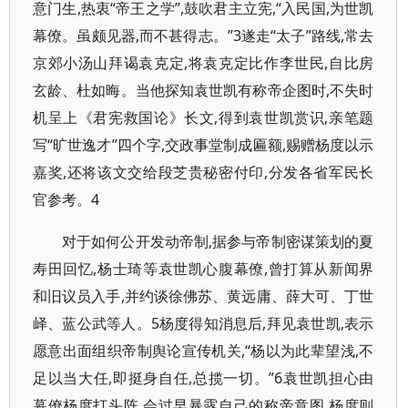
意门生,热衷“帝王之学”,鼓吹君主立宪,“入民国,为世凯
幕僚。虽颇见器,而不甚得志。”3遂走“太子”路线,常去
京郊小汤山拜谒袁克定,将袁克定比作李世民,自比房
玄龄、杜如晦。当他探知袁世凯有称帝企图时,不失时
机呈上《君宪救国论》长文,得到袁世凯赏识,亲笔题
写“旷世逸才”四个字,交政事堂制成匾额,赐赠杨度以示
嘉奖,还将该文交给段芝贵秘密付印,分发各省军民长
官参考。4
对于如何公开发动帝制,据参与帝制密谋策划的夏
寿田回忆,杨士琦等袁世凯心腹幕僚,曾打算从新闻界
和旧议员入手,并约谈徐佛苏、黄远庸、薛大可、丁世
峄、蓝公武等人。5杨度得知消息后,拜见袁世凯,表示
愿意出面组织帝制舆论宣传机关,“杨以为此辈望浅,不
足以当大任,即挺身自任,总揽一切。”6袁世凯担心由
幕僚杨度打头阵,会过早暴露自己的称帝意图,杨度则