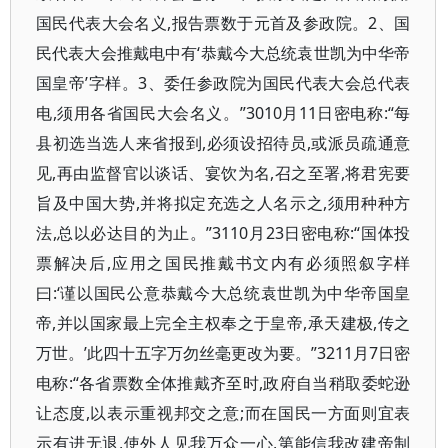
国民代表大会名义,报告票数于元首及参政院。2、国
民代表大会推戴电中有‘恭戴今大总统袁世凯为中华帝
国皇帝’字样。3、委任参政院为国民代表大会总代表
电,须用各省国民大会名义。”3010月11日密电称:“每
县初选当选人来省报到,必须设招待员,或派员疏通意
见,再由监督官以谈话、宴饮为名,召之至署,将君宪要
旨及中国大势,并将拟定充选之人名示之,须用种种方
法,总以必达目的为止。”3110月23日密电称:“国体投
票解决后,应用之国民推戴书文内有必须照叙字样
曰:‘谨以国民公意恭戴今大总统袁世凯为中华帝国皇
帝,并以国家最上完全主权奉之于皇帝,承天建极,传之
万世。’此四十五字万勿丝毫更改为要。”3211月7日密
电称:“各省票数全体推戴齐至时,政府自当稍取委蛇逊
让态度,以表示重视邦交之意;而在国民一方面则宜表
示有进无退,使外人见我万众一心,第能信我改建帝制