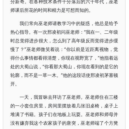
分新奇。在各种技术条件十分落后的六十年代，巫老
师课后所花的时间和精力是可想而知的。
我们常向巫老师请教学习中的疑惑，他总是给予
热心指导。有一次邢凌初问巫老师：“我在一、二年级
时总觉得进步很大，怎么到了高年级反而觉得进步缓
慢了？”巫老师微笑着说：“你以前是近距离视物，觉
得什么事情都看得清楚，你现在视野宽了，”他指着远
处的大蜀山说，“你看那大蜀山，你现在看到的是它的
轮廓，而不是一草一木。”他的这段话使邢凌初茅塞顿
开。
一天，我冒昧去拜访了巫老师。巫老师住在三楼
的一小套住房里，房间里摆放着几张旧桌椅，桌子上
堆满了书籍。孩子们在地板上玩耍。巫老师和师母并
没有嫌弃我这个农家孩子的唐突，巫老师端了个方凳