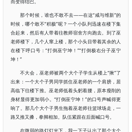
而变得结巴。
那个时候，谁也不敢不去——在这“咸与维新”的
时候，哪个敢不“积极”呢？一个小队列迅速在楼下集
合起来，然后有人带着往教师宿舍方向跑去。到了巫
老师楼下，几个人窜上楼，那个小头目带着其余的人
在楼下呼口号：“打倒巫宁坤！”“打倒极右分子巫宁
坤！”
不大会，巫老师被两个大个子学生从楼上“揪”了
出来：一个大个子男同学抓住巫老师的一个肩膀，居
高临下往楼下推。巫老师低着头躬着腰，原本瘦削的
身材显得更加弱小。“打倒巫宁坤！”的口号声喊得更
响了。那几个大个子男生拖着巫老师往篮球场走，一
路又推又搡，拳脚相加。队伍紧跟在后面喊口号。
在微弱的路灯灯光下，我一下子认出了那个大个