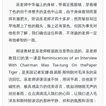
巫老师中等偏上的身材，带着近视眼镜，穿着褪
了色的但干净整齐的蓝色中山装，由于身体瘦弱而显
得衣服肥大。听说巫老师才四十多岁，然而皱纹却过
早地爬上了他的额头，脸上还有菜色。但因为事先对
他有所了解，我们确信这位和善、不张扬的老师一定
有他睿智的一面。
精读教材是巫老师根据政治形势自选的。巫老师
教我们的第一课是Reminiscences of an Interview
With Chairman Mao Tse-tung On thePaper
Tiger，是美国记者安娜·路易斯·斯特朗对毛泽东的采
访回忆。巫老师讲课语速不快，用词平易，但他富于
磁性的、极具感染力的优美语言，犹如润物细无声的
丝丝春雨，点点滴滴流入我们的心田，让我们进入毛
泽东和斯特朗谈话的那种平静、祥和的氛围和语境：