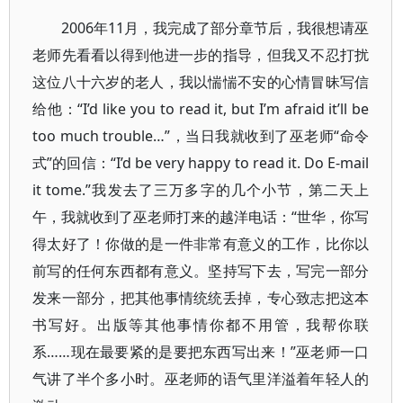
2006年11月，我完成了部分章节后，我很想请巫
老师先看看以得到他进一步的指导，但我又不忍打扰
这位八十六岁的老人，我以惴惴不安的心情冒昧写信
给他：“I’d like you to read it, but I’m afraid it’ll be
too much trouble…”，当日我就收到了巫老师“命令
式”的回信：“I’d be very happy to read it. Do E-mail
it tome.”我发去了三万多字的几个小节，第二天上
午，我就收到了巫老师打来的越洋电话：“世华，你写
得太好了！你做的是一件非常有意义的工作，比你以
前写的任何东西都有意义。坚持写下去，写完一部分
发来一部分，把其他事情统统丢掉，专心致志把这本
书写好。出版等其他事情你都不用管，我帮你联
系……现在最要紧的是要把东西写出来！”巫老师一口
气讲了半个多小时。巫老师的语气里洋溢着年轻人的