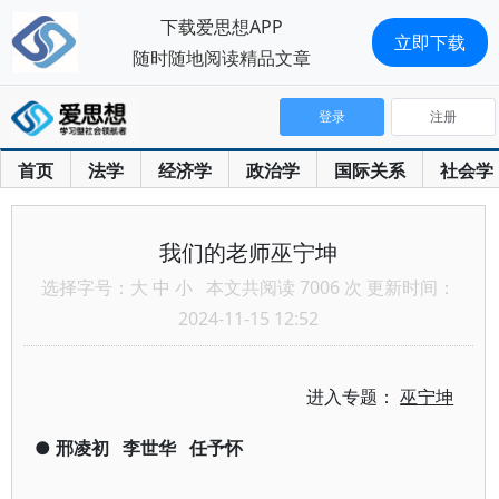
下载爱思想APP
立即下载
随时随地阅读精品文章
登录
注册
首页
法学
经济学
政治学
国际关系
社会学
我们的老师巫宁坤
选择字号：
大
中
小
本文共阅读 7006 次 更新时间：
2024-11-15 12:52
进入专题：
巫宁坤
●
邢凌初
李世华
任予怀