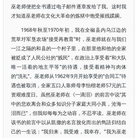
巫老师便把全书通过电子邮件逐章发给了我。这时我
才知道巫老师在文化大革命的炼狱中饱受摧残蹂躏。
1968年秋至1970年初，我在全椒县内乌江边的
荒草圩军垦农场“接受再教育”时，巫老师就在与我们
一江之隔的和县的一个村子里，在那里他和他的全家
被贬成了人民公社的“贱民”，在政治上享受着“和大队
唯一活着的地主平等”的待遇，接受着精神与肉体
的“洗礼”。巫老师从1962年9月开始享受的“合同工”待
遇也被取消，全家五口人靠师母李怡楷老师57元的工
资艰难度日。虽然巫老师在《一滴泪》的前言中说“其
中的悲欢离合和众多知识分子家庭大同小異，沧海一
泪而已”，但我却每每为之动容，不忍卒读。巫老师在
该书的前言中以从凱撒的名言脫化而出的雋語归结自
己的一生说：“我归来，我受难，我幸存。”我为巫老