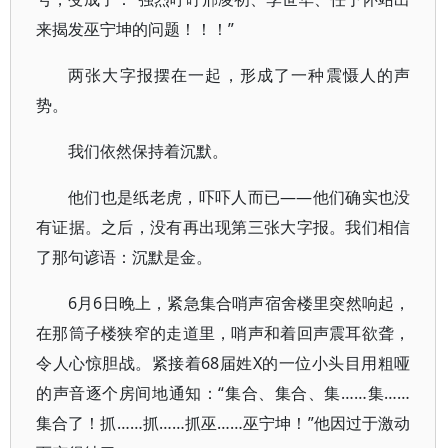
来揭发巫宁坤的问题！！！”
两张大字报摆在一起，形成了一种震慑人的声
势。
我们依然保持着沉默。
他们也是纸老虎，吓吓人而已——他们确实也没
有证据。之后，没有再出现第三张大字报。我们相信
了那句谚语：沉默是金。
6月6日晚上，紧急集合哨声宿舍楼里突然响起，
在那筒子楼狭窄的走道里，哨声和着回声震耳欲聋，
令人心惊胆战。紧接着68届姓X的一位小头目用粗哑
的声音逐个房间地通知：“集合、集合、集……集……
集合了！抓……抓……抓巫……巫宁坤！”他因过于激动