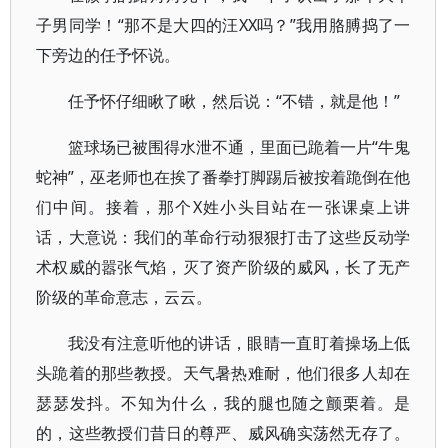
子男同学！“那不是大四的汪XX吗？”我用胳膊捣了一
下旁边的任予怀说。
任予怀仔细瞅了瞅，然后说：“不错，就是他！”
篮球场已被围得水泄不通，里面已跪着一片“牛鬼
蛇神”，巫老师也在挨了番拳打脚踢后被按着跪倒在他
们中间。接着，那个X姓小头目站在一张课桌上讲
话，大意说：我们的革命行动狠狠打击了这些反动学
术权威的嚣张气焰，灭了资产阶级的威风，长了无产
阶级的革命意志，云云。
我没有注意听他的讲话，眼睛一直盯着操场上低
头跪着的那些教授。天气暑热难耐，他们很多人却在
瑟瑟发抖。不知为什么，我的腿也随之颤栗着。是
的，这些教授们昔日的尊严、威风确实荡然无存了。