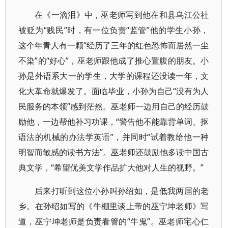
在《一滴泪》中，巫老师写到他在和县乌江公社
被贬为“贱民”时，有一位负责“监管”他的学生小孙，
这个年青人有一颗“经历了三年的红色恐怖而居然一尘
不染”的“好心”，巫老师跟他成了推心置腹的朋友。小
孙是外语系大一的学生，大学的课程还没读一年，文
化大革命就爆发了。面临毕业，小孙为自己“没有为人
民服务的本领”感到茫然。巫老师一边用自己的经历鼓
励他，一边帮他补习功课，“警告他不能靠背单词、抠
语法的机械的办法学英语”，并同时“试着教给他一种
明智而敏感的读书方法”。巫老师还鼓励他多读中国古
典文学，“希望优美文学作品扩大他对人生的视野。”
后来打听到这位小孙叫孙绍如，是低我两届的老
乡。在孙绍如写的《牛棚里谈上帝的巫宁坤老师》写
道，巫宁坤老师是负责看管的“牛鬼”。巫老师宅心仁