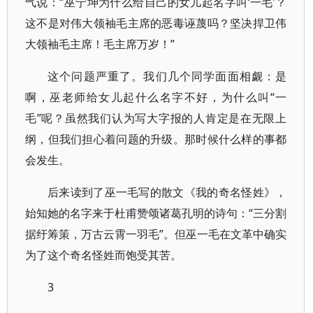
气说：“巫宁坤为什么给自己的女儿起名字叫‘一毛’？
这不是对伟大领袖毛主席的恶毒诬蔑吗？坚决捍卫伟
大领袖毛主席！毛主席万岁！”
这个问题严重了。我们几个同学面面相觑：是
啊，巫老师给女儿起什么名字不好，为什么叫“一
毛”呢？虽然我们认为写大字报的人肯定是在无限上
纲，但我们担心着问题的升级。那时候什么样的事都
会发生。
后来读到了巫一毛写的散文《我的奇名怪姓》，
始知她的名字来于杜甫赞颂诸葛孔明的诗句：“三分割
据纡筹策，万古云霄一羽毛”。但巫一毛在文革中确实
为了这个奇名怪姓而饱受其苦。
3