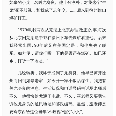
如皋的小兵，名叫尤身良。他十分淳朴，对我这个“牛
鬼”毫不歧视，和我成了忘年交。……后来到徐州旗山
煤矿打工。
1979年,我两次从芜湖上北京办理‘改正’的事,每次
从北京回芜湖途中都在徐州下车去煤矿看望他。后来
我经常出国, 90年后又在美国定居，和他失去了联
系。如方便，请你打听一下他是否还在煤矿。如已还
乡，打听一下地址。”
几经转折，我终于找到了尤身良。他早已离开徐
州而回到如皋老家，如今开一家小饭店谋生。我把有
关尤身良的消息、生活状况和电话号码告诉巫老师后
不久，他很快给尤通了电话。不久，巫老师又要我告
诉他尤身良的通讯地址和邮政编码。显然，巫老师是
要寄东西给这位当年“不歧视”他的“小兵”。