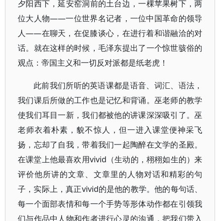
夕阳西下，延安窑洞前的土台边，一棵苹果树下，两
位大人物——一位世界名记者，一位中国革命的领导
人——在聊天，在促膝谈心，在进行着和谐融洽的对
话。就在这样的时候，毛泽东提出了一个惊世骇俗的
观点：帝国主义和一切反对派都是纸老虎！
此前我们所听的英语课都是语音、词汇、语法，
我们课后所做的工作也是记忆和背诵。巫老师的教学
使我们耳目一新，我们都被他的讲课深深吸引了。巫
老师衣着朴素，貌不惊人，但一进入课堂便神采飞
扬，忘却了自我，带着我们一起陶醉在文学的圣殿。
在课堂上他最喜欢用vivid（生动的，栩栩如生的）来
评价他所讲的文章、文章里的人物对话和精彩的句
子，实际上，真正vivid的是他的教学。他的每句话、
每一个面部表情和每一个手势等形体动作都在引领我
们与作品中人物和作者进行心灵的沟通，把我们带入