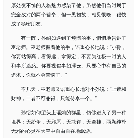
厚处变不惊的人格魅力感染了他，虽然他们当时属于
完全敌对的两个营垒，但一见如故，相见恨晚，很快
成了秘密朋友。
有一阵，孙绍如遇到了烦恼的事，悄悄地告诉了
巫老师。巫老师握着他的手，语重心长地说：“小孙，
你要站得高，看得远，拿得定，不要为红极一时的人
和事所迷惑。你要视俗事如浮云。只要心中有自己的
追求，你就不会苦恼了。”
不几天，巫老师又语重心长地对小孙说：“上帝和
财神，二者不可兼得，只能侍奉一个。”
孙绍如仰望头上璀灿的群星，仿佛进入了另一种
境界：无纷争，无邪恶，无欺诈，无牵挂，两颗纯朴
无邪的心灵在天空中自由自在地飘游。