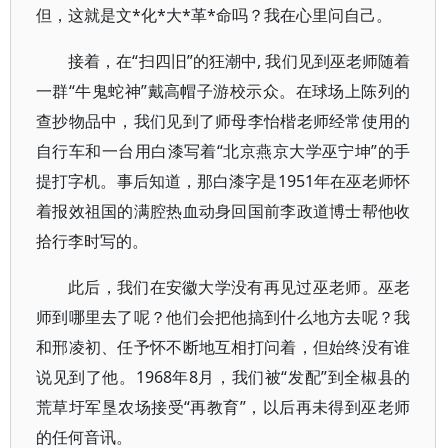
但，这就是文*化*大*革*命吗？我在心里问自己。
接着，在“扫四旧”的狂潮中, 我们见到巫老师随着
一群“牛鬼蛇神”戴高帽子游校示众。在球场上陈列的
查抄物品中，我们见到了师母李怡楷老师经常使用的
自行车和一台用白漆写着“北京燕京大学巫宁坤”的手
提打字机。事后知道，那白漆字是1951年在巫老师怀
着报效祖国的满腔热血动身回国前李政道博士帮他收
拾行李时写的。
此后，我们在安徽大学没有再见过巫老师。巫老
师到哪里去了呢？他们会把他搞到什么地方去呢？我
和邢凌初、任予怀不断地互相打问着，但始终没有谁
说见到了他。1968年8月，我们被“发配”到全椒县的
荒草圩军垦农场接受“再教育”，以后再未得到巫老师
的任何音讯。