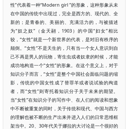
性”代表着一种“Modern girl ”的形象，这种形象从未
在中国的传统中出现过，完全是西方的、现代的、全
新的；是青春的、美丽的、充满活力的，与被描述
为“奴之奴”（金天翮，1903）的中国“妇女”相比
较，“女性”就是一个新世界的代表，是对旧有秩序的
颠倒。“女性”不是天生的，只有当一个女人意识到自
己不再是男人的玩物，寄生虫或者奴隶的时候，才能
成功地构造一个“女性”的形象。在这个意义上，对于
知识分子而言，“女性”是整个中国社会面临问题的缩
影，传统的中国女性成了替罪羊或者说试验的殉道
者，而“女性”则寄托着知识分子关于未来的期望。
当“女性”在知识分子的写作中、在人们的阅读和想象
中不断被重复的同时，关于传统和现代、中国与西方
的理解也被不断的生产出来并进入人们的日常思维框
架当中。20、30年代关于娜拉的大讨论是一个很好的