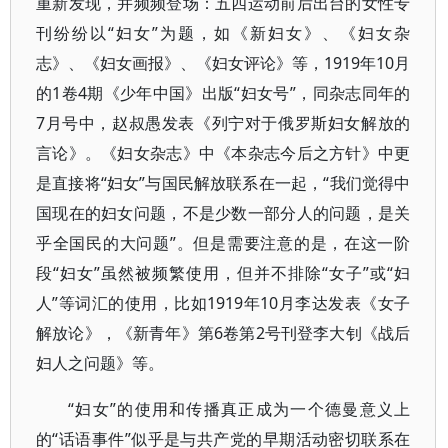
重新发现，并频频登场：五四运动前后出台的女性专
刊纷纷以“妇女”为题，如《新妇女》、《妇女杂
志》、《妇女画报》、《妇女评论》等，1919年10月
的1卷4期《少年中国》出版“妇女号”，同杂志同年的
7月号中，赵叔愚发表《列宁对于俄罗斯妇女解放的
言论》。《妇女杂志》中《本杂志今后之方针》中更
是直接将“妇女”与国民解放联系在一起，“我们觉得中
国现在的妇女问题，不是少数一部分人的问题，是关
乎全国民的大问题”。但是需要注意的是，在这一阶
段“妇女”虽然被频繁使用，但并不排除“女子”或“妇
人”等词汇的使用，比如1919年10月李达发表《女子
解放论》，《新青年》第6卷第2号刊登李大钊《战后
妇人之问题》等。
“妇女”的使用和传播真正成为一个德曼意义上
的“话语事件”似乎是与共产党的早期活动密切联系在