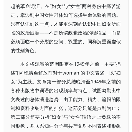
起的革命词汇。在“妇女”与“女性”两种身份中痛苦游
走，牵涉到中国女性群体如何选择生命体验的问题。
只有认识到这一点，才能更深刻的认识中国妇女所面
临的政治困境——不是所谓政党政治的牺牲品，而是
必须面临一个分裂的空间，双重的、同样沉重而虚假
的性别角色。
本文将观察的范围限定在1949年之前，主要“描
述”[iv]晚清至解放前对于woman 的中文表述，以“妇
女”为主线。文章第一部分总结晚清至1949年之前的
各种出版物中词语的出现频率与特点，试图勾勒出中
文表述的总体演进趋势，由于能力、精力、篇幅的限
制和资料收集方面的拙劣，这部分只能是点到为止；
第二部分简要分析“妇女”与“女性”话语之上负载的不
同形象，并联系知识分子与共产党对不同表述和形象