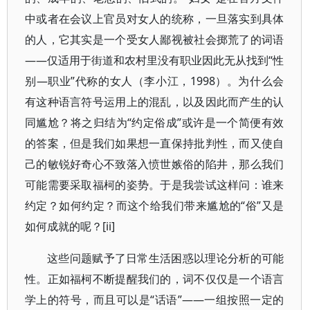
中或者在会议上官员对女人的统称，一旦落实到具体
的人，它其实是一个受女人鄙视被社会掷荒了的词语
——仅适用于街道和农村里没有职业因此无从找到“性
别—职业”代称的女人（李小江，1998）。为什么会
有这种语言符号运用上的混乱，以及因此而产生的认
同尴尬？将之归结为“约定俗成”或许是一个简便有效
的答案，但是我们如果想一直保持批判性，而又使自
己的敏锐好奇心不致落入愤世嫉俗的陷井，那么我们
可能需要采取福柯的姿势。于是我尝试这样问：谁来
约定？如何约定？而这个给我们带来尴尬的“俗”又是
如何成就的呢？[ii]
这些问题赋予了日常生活困惑以理论分析的可能
性。正如福柯不断提醒我们的，词不仅仅是一个语言
学上的符号，而且可以是“话语”——一组按照一定的