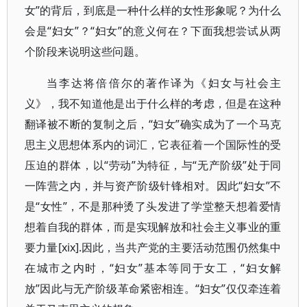
女”的背后，到底是一种什么样的女性形象呢？为什么
会是“妇女”？“妇女”的意义何在？下面我想尝试从两
个阶段来说明这些问题。
当李达将倍倍尔的著作译为《妇女与社会主
义》，我不知道他是出于什么样的考虑，但是在这种
翻译被不断的复制之后，“妇女”确实成为了一个马克
思主义思想体系内的词汇，它表征着一个国际性的受
压迫的群体，以“劳动”为特征，与“无产阶级”处于同
一阵营之内，并与资产阶级针锋相对。因此“妇女”不
是“女性”，不是那种烫了头发进了学堂整天想着爱情
想着自我的群体，而是实现解放和社会主义事业的重
要力量[xix].因此，当共产党的主要活动范围仍然集中
在城市之内时，“妇女”基本等同于女工，“妇女解
放”因此与无产阶级革命紧密相连。“妇女”仅仅牵连着