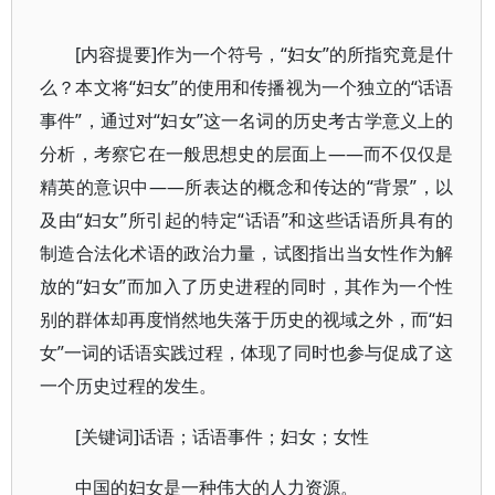
[内容提要]作为一个符号，“妇女”的所指究竟是什
么？本文将“妇女”的使用和传播视为一个独立的“话语
事件”，通过对“妇女”这一名词的历史考古学意义上的
分析，考察它在一般思想史的层面上——而不仅仅是
精英的意识中——所表达的概念和传达的“背景”，以
及由“妇女”所引起的特定“话语”和这些话语所具有的
制造合法化术语的政治力量，试图指出当女性作为解
放的“妇女”而加入了历史进程的同时，其作为一个性
别的群体却再度悄然地失落于历史的视域之外，而“妇
女”一词的话语实践过程，体现了同时也参与促成了这
一个历史过程的发生。
[关键词]话语；话语事件；妇女；女性
中国的妇女是一种伟大的人力资源。