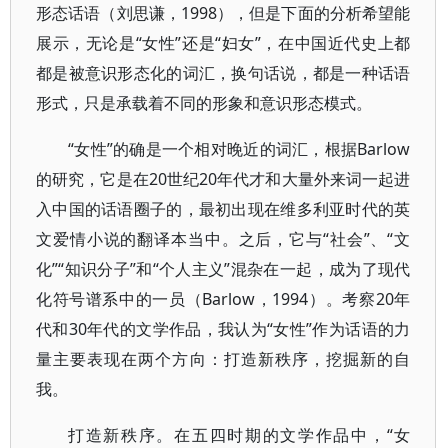
形态话语（刘思谦，1998），但是下面的分析希望能
展示，无论是“女性”还是“妇女”，在中国近代史上都
都是被意识形态化的词汇，换句话说，都是一种话语
形式，只是承载着不同的形象和意识形态模式。
“女性”的确是一个相对晚近的词汇，根据Barlow
的研究，它是在20世纪20年代才和大量外来词一起进
入中国的话语圈子的，最初出现在维多利亚时代的英
文爱情小说的翻译本当中。之后，它与“社会”、“文
化”“知识分子”和“个人主义”混杂在一起，成为了现代
化符号谱系中的一员（Barlow，1994）。考察20年
代和30年代的文学作品，我认为“女性”作为话语的力
量主要表现在两个方向：打造新秩序，挖掘新的自
我。
打造新秩序。在五四时期的文学作品中，“女