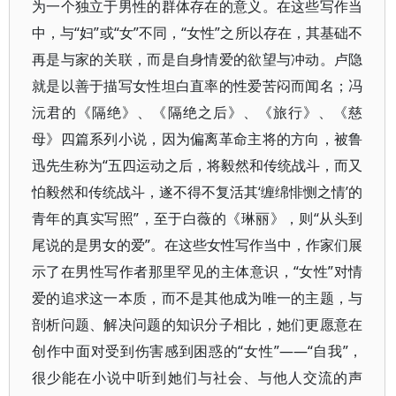
为一个独立于男性的群体存在的意义。在这些写作当
中，与“妇”或“女”不同，“女性”之所以存在，其基础不
再是与家的关联，而是自身情爱的欲望与冲动。卢隐
就是以善于描写女性坦白直率的性爱苦闷而闻名；冯
沅君的《隔绝》、《隔绝之后》、《旅行》、《慈
母》四篇系列小说，因为偏离革命主将的方向，被鲁
迅先生称为“五四运动之后，将毅然和传统战斗，而又
怕毅然和传统战斗，遂不得不复活其‘缠绵悱恻之情’的
青年的真实写照”，至于白薇的《琳丽》，则“从头到
尾说的是男女的爱”。在这些女性写作当中，作家们展
示了在男性写作者那里罕见的主体意识，“女性”对情
爱的追求这一本质，而不是其他成为唯一的主题，与
剖析问题、解决问题的知识分子相比，她们更愿意在
创作中面对受到伤害感到困惑的“女性”——“自我”，
很少能在小说中听到她们与社会、与他人交流的声