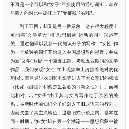
不再是一个可以和“女子”互换使用的通行词汇，却在
与西方的对比中被打上了“受摧残”的标记。
到了五四，却又是另一番景象，这在很大程度上
可能与“文学革命”和“思想启蒙”运动的同时兴起有
关。通过翻译以及新一代知识分子的写作，“女性”作
为一个单独的词汇开始进入中国思想界的视野，并成
为新“文学”[ix]的一个重要主题。考察五四期间的文学
作品，我们发现“女性”在出现频率上占据着绝对的优
势[x]，而且通过戏剧和电影等进入了大众意识的领域
（比如《娜拉》和蔡楚生著名的《新女性》）。而与
此相对比，“女子”由于其与文言写作过于亲密的关
系，被新时代的知识分子们划入了旧式语言的行列，
因而失去了其主流地位，退居旧式小说之内。基本在
同一时期，“妇女”却在另一个潮流——思想启蒙中被