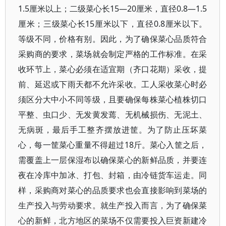
1.5厘米以上；二级菜心长15—20厘米，直径0.8—1.5
厘米；三级菜心长15厘米以下，直径0.8厘米以下。
等级不同，价格有别。因此，为了确保菜心品质符合
采购商的要求，菜场就会制定严格的工作标准。在采
收环节上，菜心必须在适宜期（齐口花期）采收，提
前、延迟或下雨天都不允许采收。工人采收菜心时必
须区分大中小不同等级，且要确保每株菜心植株切口
平整、虫口少、无发黄发蔫、无机械损伤、无泥土、
无病斑，最后手工整齐摆放进筐。为了防止压坏菜
心，每一筐菜心重量不得超过18斤。菜心入筐之后，
需覆盖上一层保湿布以确保菜心的新鲜品质，并要连
夜在冷库中加冰、打包、封箱，由冷链货车运走。同
样，采购商对菜心的品质要求也会直接影响到菜场的
生产投入与劳动要求。就生产投入而言，为了确保菜
心的新鲜，北方地区的菜场不仅需要投入巨资新建冷