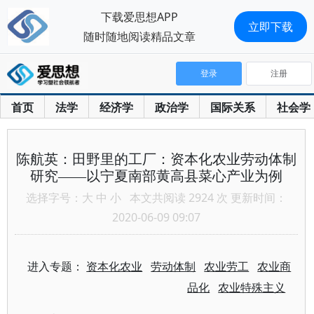
下载爱思想APP
立即下载
随时随地阅读精品文章
登录
注册
首页
法学
经济学
政治学
国际关系
社会学
陈航英：田野里的工厂：资本化农业劳动体制
研究——以宁夏南部黄高县菜心产业为例
选择字号：
大
中
小
本文共阅读 2924 次 更新时间：
2020-06-09 09:07
进入专题：
资本化农业
劳动体制
农业劳工
农业商
品化
农业特殊主义