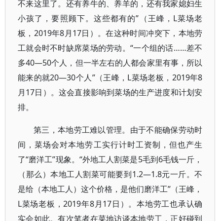
不来这里了。还有养牛的、养羊的，还有我家媳妇生
小孩了，要照顾下。这些都有的”（王峰，L菜场老
板，2019年8月17日）。在这种时间冲突下，本地劳
工就会时不时缺席菜场的劳动。“一个组的话……差不
多40—50个人，但一半左右的人都会家里有事，所以
能来的就20—30个人”（王峰，L菜场老板，2019年8
月17日）。这会直接影响到菜场的生产进度和计划安
排。
第三，本地劳工难以管理。由于不能确保劳动时
间，菜场会对本地劳工实行计时工资制，但也产生
了“磨洋工”现象。“外地工人割菜是5毛到6毛钱一斤，
（那么）本地工人割菜可能要到1.2—1.8元一斤。不
是给（本地工人）这个价格，是他们磨洋工”（王峰，
L菜场老板，2019年8月17日）。本地劳工也承认确
实会如此。有次笔者在菜地访谈本地劳工，正好碰到