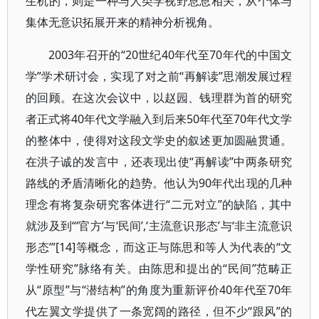
生机的，则是一种与人类学视野息息相关，从个体与
集体无意识拓展开来的精神分析视角。
2003年召开的“20世纪40年代至70年代的中国文
学”学术研讨会，实现了对之前“再解读”思潮发展过程
的回顾。在这次会议中，以赵园、钱理群为首的研究
者正式将40年代文学融入到后来50年代至70年代文学
的整体中，使得对这段文学史的叙述更加圆融贯通。
在洪子诚的发言中，还表现出使“再解读”中两条研究
路线的矛盾清晰化的趋势。他认为90年代出现的几种
理念有将复杂研究客体进行“二元对立”的缺陷，其中
就涉及到“‘官方’与‘民间’,‘主流意识形态’与‘非主流意识
形态’”[14]等概念，而这正与陈思和等人为代表的“文
学性研究”脉络有关。由陈思和提出的“民间”范畴正
从“原型”与“潜结构”的角度为重新评价40年代至70年
代左翼文学提供了一条宽阔的路径，但不少“跟风”的