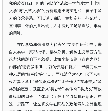
究的质疑[12]，但他与张清华从叙事学角度对“十七年
文学”与“文革文学”的分析透露出与陈思和、黄子平等
人的传承关系。可以说，由陈、黄划定的一些范畴，
直到李、张的文章出现，方才得到了足够详尽、丰富
的阐释。
在以李杨和张清华为代表的“文学性研究”中，来
自人类学、原型批评、精神分析、解构主义等西方理
论方法的影响不容忽视。比如李杨谈到《青春之歌》
内部的“情爱叙事”时，就仿佛是在替罗兰·巴特完成一
种未尽的“解构实验”[13]。而张清华对40年代至70年
代左翼文学中“皇帝婚姻模式”“才子佳人”“英雄美人”等
类别的厘定，及至后来“类史诗”“类传奇”“类成长”等叙
事模型的划分，也体现出了鲜明的原型批评意识。在
这一思路下，让左翼文学在既往的政治意味之外重现