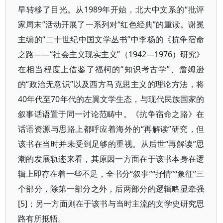
早转移了目光。从1989年开始，北大中文系的“批评
家周末”活动开展了一系列对“红色经典”的重读。谢冕
主编的“二十世纪中国文学丛书”中李杨的《抗争宿命
之路——“社会主义现实主义”（1942—1976）研究》
在相当程度上借鉴了福柯的“知识考古学”、詹姆逊
的“政治无意识”以及西方马克思主义的理论方法，将
40年代至70年代的左翼文学生态，与现代民族国家的
叙事话语置于同一讨论范畴中。《抗争宿命之路》在
话语资源与思路上都呼应着海外的“再解读”研究，但
该书在当时并未受到足够的重视。从后世“再解读”思
潮的发展轨迹来看，其原因一方面在于该书本身在逻
辑上即存在着一些不足，全书分“叙事”“抒情”“象征”三
个部分，除第一部分之外，后两部分的逻辑略显牵强
[5]；另一方面则在于该书与当时主流的文学史研究思
路有所抵牾。