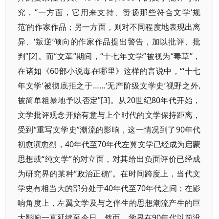
究，“一方面，它用来支持、赞扬那些符合文学‘规
范’的作家作品；另一方面，则对不同程度地表现出离
异、‘叛逆’倾向的作家作品提出警告，加以批评、批
判”[2]。而“文革”期间，“十七年文学”被视为“毒草”，
在诸如《60部小说毒在哪里》这样的言说中，“‘十七
年文学’被彻底拒之于……‘无产阶级文学史’视野之外,
被简单粗暴地予以否定”[3]。从20世纪80年代开始，
文学批评观念开始有意与上个时代的文学保持距离，
受到“重写文学史”潮流的影响，这一情况到了90年代
初愈演愈烈，40年代至70年代左翼文学已经成为启蒙
思想或“纯文学”的对立面，对其给出负面评价已经成
为研究界的某种“政治正确”。在时间跨度上，当代文
学史有相当大的部分处于40年代至70年代之间；在影
响角度上，左翼文学及与之伴生的思想潮流产生的巨
大影响一直延续至今日。然而，学界在90年代以前没