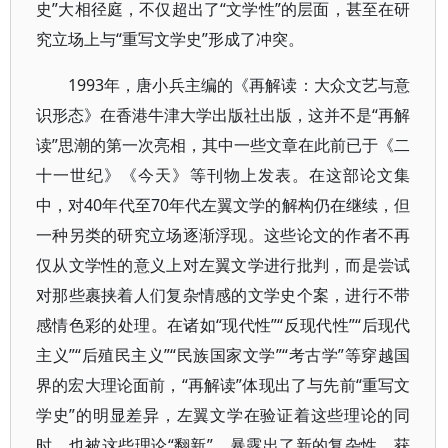
史”大相径庭，不仅超出了“文学性”的层面，甚至在研
究立场上与“重写文学史”形成了冲突。
1993年，唐小兵主编的《再解读：大众文艺与意
识形态》在香港牛津大学出版社出版，这并不是“再解
读”思潮的第一次亮相，其中一些文章在此前已于《二
十一世纪》《今天》等刊物上发表。在这部论文集
中，对40年代至70年代左翼文学的解构仍在继续，但
一种另类的研究立场逐渐浮现。这些论文的作者不再
仅从文学性的意义上对左翼文学进行批判，而是尝试
对那些裹挟着人们复杂情感的文学史个案，进行不带
感情色彩的处理。在诸如“现代性”“反现代性”“后现代
主义”“后殖民主义”“民族国家文学”“考古学”等穿越国
界的宏大理论面前，“再解读”体现出了与先前“重写文
学史”的明显差异，左翼文学在验证着这些理论的同
时，也被这些理论“翻新”，暴露出了新的复杂性，获