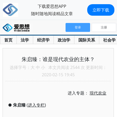
下载爱思想APP
立即下载
随时随地阅读精品文章
登录
注册
首页
法学
经济学
政治学
国际关系
社会学
朱启臻：谁是现代农业的主体？
选择字号：
大
中
小
本文共阅读 2544 次 更新时间：
2020-02-15 19:45
进入专题：
现代农业
●
朱启臻
(
进入专栏
)