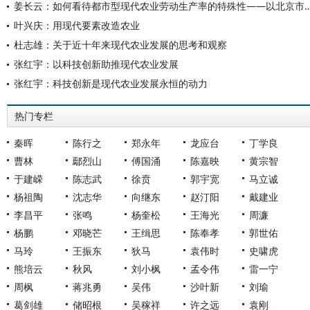
姜长云：如何看待都市型现代农业劳动生产率的特殊
叶兴庆：用现代要素改造农业
杜志雄：关于近十年来现代农业发展的思考和观察
张红宇：以科技创新助推现代农业发展
张红宇：科技创新是现代农业发展永恒的动力
热门专栏
秦晖
陈行之
郑永年
龙应台
丁学良
曹林
鄢烈山
傅国涌
陈嘉映
黄宗智
于建嵘
陈志武
徐贲
郭宇宽
马立诚
杨祖陶
沈志华
向继东
赵汀阳
戴建业
李昌平
张鸣
杨奎松
王海光
周濂
杨鹏
邓晓芒
王缉思
陈奉孝
郭世佑
马玲
王振东
狄马
袁伟时
史啸虎
熊培云
秋风
刘小枫
孟令伟
雷一宁
周枫
蒋兆勇
吴伟
沙叶新
刘瑜
葛剑雄
储昭根
吴稼祥
许之远
袁刚