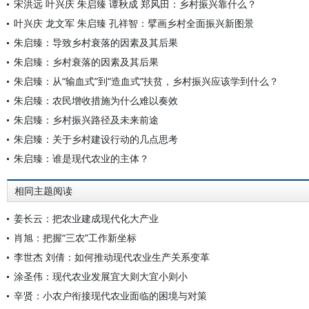
宋洪远 叶兴庆 朱启臻 谭秋成 郑风田：乡村振兴靠什么？
叶兴庆 龙文军 朱启臻 孔祥智：擘画乡村全面振兴新图景
朱启臻：导致乡村衰落的因素及其后果
朱启臻：乡村衰落的因素及其后果
朱启臻：从“输血式”到“造血式”扶贫，乡村振兴应该学到什么？
朱启臻：农民增收措施为什么难以奏效
朱启臻：乡村振兴路径及未来前途
朱启臻：关于乡村建设行动的几点思考
朱启臻：谁是现代农业的主体？
相同主题阅读
姜长云：把农业建成现代化大产业
肖旭：把握“三农”工作新坐标
李世杰 刘倩：如何推动现代农业生产关系变革
涂圣伟：现代农业发展宜大则大宜小则小
辛贤：小农户衔接现代农业面临的困境与对策