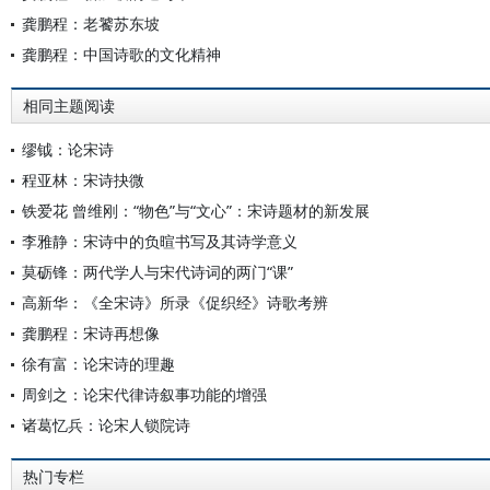
龚鹏程：老饕苏东坡
龚鹏程：中国诗歌的文化精神
相同主题阅读
缪钺：论宋诗
程亚林：宋诗抉微
铁爱花 曾维刚：“物色”与“文心”：宋诗题材的新发展
李雅静：宋诗中的负暄书写及其诗学意义
莫砺锋：两代学人与宋代诗词的两门“课”
高新华：《全宋诗》所录《促织经》诗歌考辨
龚鹏程：宋诗再想像
徐有富：论宋诗的理趣
周剑之：论宋代律诗叙事功能的增强
诸葛忆兵：论宋人锁院诗
热门专栏