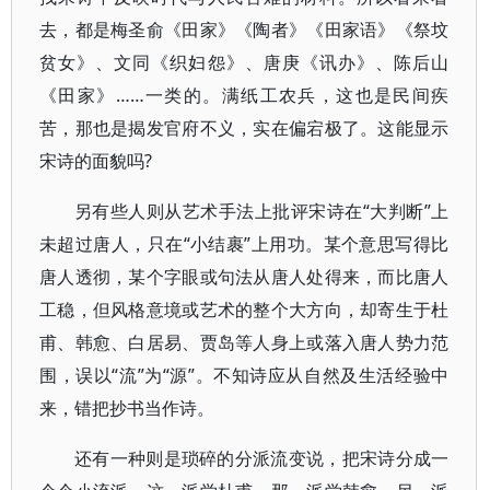
去，都是梅圣俞《田家》《陶者》《田家语》《祭坟
贫女》、文同《织妇怨》、唐庚《讯办》、陈后山
《田家》……一类的。满纸工农兵，这也是民间疾
苦，那也是揭发官府不义，实在偏宕极了。这能显示
宋诗的面貌吗?
另有些人则从艺术手法上批评宋诗在“大判断”上
未超过唐人，只在“小结裹”上用功。某个意思写得比
唐人透彻，某个字眼或句法从唐人处得来，而比唐人
工稳，但风格意境或艺术的整个大方向，却寄生于杜
甫、韩愈、白居易、贾岛等人身上或落入唐人势力范
围，误以“流”为“源”。不知诗应从自然及生活经验中
来，错把抄书当作诗。
还有一种则是琐碎的分派流变说，把宋诗分成一