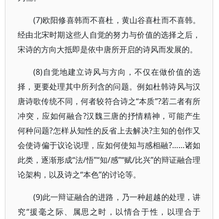
(7)欧阳修喜韩而不喜杜，黄山谷喜杜而不喜韩。
经由北宋时期这些人自觉的努力与价值的选择之后，
宋诗的方向大抵即是依中唐所开启的诗风而发展的。
(8)自觉地建立诗风与方向，不仅在做价值的选
择，更要处理其中所列含的问题。例如杜韩诗风与汉
唐诗歌传统不同，何者较符合诗之“本质”?若二者有所
冲突，应如何融合?汉魏三唐的抒情精神，可能产生
何种问题?怎样从知性的反省上去解决?主知的创作又
会使诗偏于议论说理，应如何使知与感相融?……诸如
此类，逐渐形成“法/悟”“知/感”“赋/比兴”的辩证融合理
论架构，以及诗之“本色”的讨论等。
(9)此一辩证融合的进路，乃一种超越的处理，讲
究“援毫之际、属思之时，以情合于性，以理合于