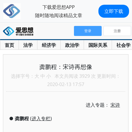
下载爱思想APP
立即下载
随时随地阅读精品文章
登录
注册
首页
法学
经济学
政治学
国际关系
社会学
龚鹏程：宋诗再想像
选择字号：
大
中
小
本文共阅读 3929 次 更新时间：
2020-02-13 17:57
进入专题：
宋诗
●
龚鹏程
(
进入专栏
)