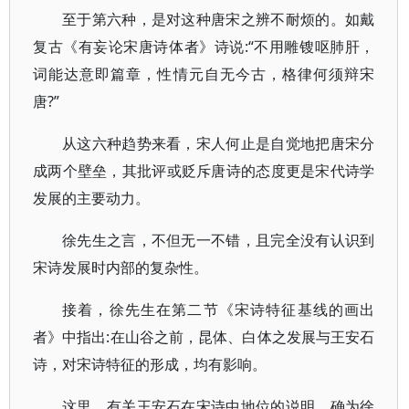
至于第六种，是对这种唐宋之辨不耐烦的。如戴
复古《有妄论宋唐诗体者》诗说:“不用雕锼呕肺肝，
词能达意即篇章，性情元自无今古，格律何须辩宋
唐?”
从这六种趋势来看，宋人何止是自觉地把唐宋分
成两个壁垒，其批评或贬斥唐诗的态度更是宋代诗学
发展的主要动力。
徐先生之言，不但无一不错，且完全没有认识到
宋诗发展时内部的复杂性。
接着，徐先生在第二节《宋诗特征基线的画出
者》中指出:在山谷之前，昆体、白体之发展与王安石
诗，对宋诗特征的形成，均有影响。
这里，有关王安石在宋诗中地位的说明，确为徐