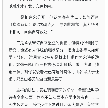
以后来才引发了几种趋向。
一是把唐宋分开，但认为各有优点，如陈严肖
《庚溪诗话》说:“本朝诗人，与唐世相亢，其所得各
不相同，而俱自有妙处。”
二是承认宋诗自立壁垒的价值，但特别强调除了
新变，也还有对传统的继承部分。指出山谷等人如何
学习转化，运用古人;特别是找出杜甫作为宋诗的远
祖。如张耒说山谷一扫古今,直出胸臆，破弃声律，独
创一体。胡仔就说老杜已有这种诗体，山谷得法于杜
甫，只是山谷又能自出新意罢了。
这样的讲法，意在调和唐宋的壁垒，希望“近时学
诗者率宗江西。然殊不知江西本亦学少陵者也。……
今少陵之诗，后生少年不复过目。余为是说，盖欲学