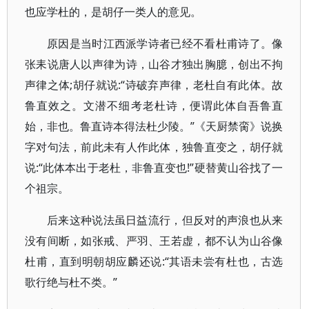
也应学杜的，是胡仔一类人的意见。
原因是当时江西派学诗者已经不看杜甫诗了。像
张耒说唐人以声律为诗，山谷才独出胸臆，创出不拘
声律之体;胡仔就说:“诗破弃声律，老杜自有此体。故
鲁直效之。文潜不细考老杜诗，便谓此体自吾鲁直
始，非也。鲁直诗本得法杜少陵。”《天厨禁脔》说换
字对句法，前此未有人作此体，独鲁直变之，胡仔就
说:“此体本出于老杜，非鲁直变也!”硬替黄山谷找了一
个祖宗。
后来这种说法虽日益流行，但反对的声浪也从来
没有间断，如张戒、严羽、王若虚，都不认为山谷像
杜甫，直到明朝胡应麟还说:“其语未尝有杜也，古选
歌行绝与杜不类。”