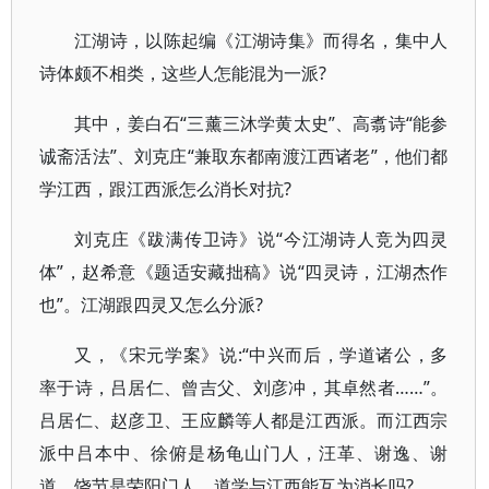
江湖诗，以陈起编《江湖诗集》而得名，集中人
诗体颇不相类，这些人怎能混为一派?
其中，姜白石“三薰三沐学黄太史”、高翥诗“能参
诚斋活法”、刘克庄“兼取东都南渡江西诸老”，他们都
学江西，跟江西派怎么消长对抗?
刘克庄《跋满传卫诗》说“今江湖诗人竞为四灵
体”，赵希意《题适安藏拙稿》说“四灵诗，江湖杰作
也”。江湖跟四灵又怎么分派?
又，《宋元学案》说:“中兴而后，学道诸公，多
率于诗，吕居仁、曾吉父、刘彦冲，其卓然者……”。
吕居仁、赵彦卫、王应麟等人都是江西派。而江西宗
派中吕本中、徐俯是杨龟山门人，汪革、谢逸、谢
道、饶节是荣阳门人，道学与江西能互为消长吗?……