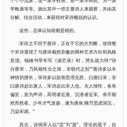
个个小流派，这一派学杜甫、那一派学韩愈、另一派
学晚唐等等。挑出其中一些主要诗人来观察，并由其
分解、结合活动，来获得对宋诗概括的认识。
这些，总体认知就都是错的。
宋诗之不同于唐诗，正在于它的大判断，使得整
个宋诗显现了与唐诗截然异趣的两种艺术方向和风格
意境。钱锺书早年写《谈艺录》时，劈头就力辩:“诗
分唐宋，乃风格性分之殊，非朝代之别”“唐诗多以丰
神情韵擅长，宋诗多以筋骨思理见胜。曰唐曰宋，非
曰唐诗必出唐人，宋诗必出宋人也。夫人情性，各有
偏至，发为声诗，高明者近唐、沉潜者近宋。有不期
然而然者。少年才气发扬，遂为唐体;晚节思虑深沉，
乃染宋调。”
其次，诉病宋人以“流”为“源”。理论的底子，自