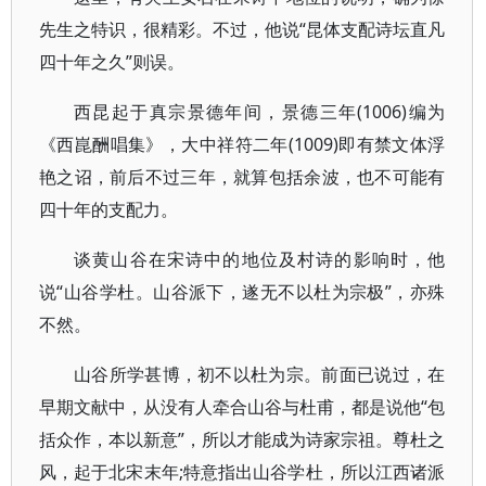
先生之特识，很精彩。不过，他说“昆体支配诗坛直凡
四十年之久”则误。
西昆起于真宗景德年间，景德三年(1006)编为
《西崑酬唱集》，大中祥符二年(1009)即有禁文体浮
艳之诏，前后不过三年，就算包括余波，也不可能有
四十年的支配力。
谈黄山谷在宋诗中的地位及村诗的影响时，他
说“山谷学杜。山谷派下，遂无不以杜为宗极”，亦殊
不然。
山谷所学甚博，初不以杜为宗。前面已说过，在
早期文献中，从没有人牵合山谷与杜甫，都是说他“包
括众作，本以新意”，所以才能成为诗家宗祖。尊杜之
风，起于北宋末年;特意指出山谷学杜，所以江西诸派