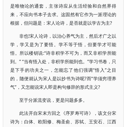
是唯物论的通套，主张诗应从生活经验和自然界得
来，不应向书本子去求。这固然有它作为一派理论的
根据，但问题是：宋人论诗，是否就是以学古为主?
非也!宋人论诗，以治心养气为主，然后才广之以
学，学又是为了要悟。学不等于悟，但要学才可能
悟。所以楼钥说:“诗非积学不可为，而又非积学所能
到。” “当有悟入处，非积学所能到也。”学习书卷，只
是下手的功夫之一，怎能忘了他们强调“悟入”之目
的，随便就认为宋人是以抄书为诗呢?而“学须穷理养
气”，又怎能说宋人即是构句修辞的形式主义?
至于分派流变说，更是问题多多。
此法开自宋末方回之《序罗寿可诗》，该文分宋
诗为：白体、欧阳修、梅圣俞、苏轼、王安石、江西