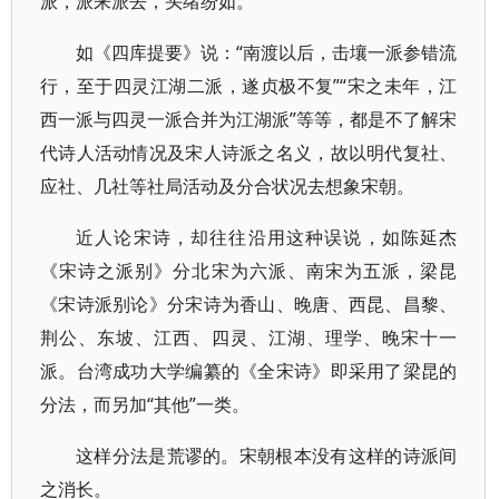
派，派来派去，头绪纷如。
如《四库提要》说：“南渡以后，击壤一派参错流
行，至于四灵江湖二派，遂贞极不复”“宋之未年，江
西一派与四灵一派合并为江湖派”等等，都是不了解宋
代诗人活动情况及宋人诗派之名义，故以明代复社、
应社、几社等社局活动及分合状况去想象宋朝。
近人论宋诗，却往往沿用这种误说，如陈延杰
《宋诗之派别》分北宋为六派、南宋为五派，梁昆
《宋诗派别论》分宋诗为香山、晚唐、西昆、昌黎、
荆公、东坡、江西、四灵、江湖、理学、晚宋十一
派。台湾成功大学编纂的《全宋诗》即采用了梁昆的
分法，而另加“其他”一类。
这样分法是荒谬的。宋朝根本没有这样的诗派间
之消长。