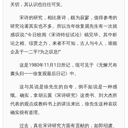
关切，其认识也往往可笑。
宋诗的研究，相比唐诗，颇为寂寥，值得参考的
研究论著其实也不多。所以当年徐复观先生有一次就
感叹说:“今日校阅《宋诗特征试论》稿完毕。其中析
论之精、综贯之力，来者不可知，古人与今人，谁能
企及于一二乎?为之叹息!”
这是1980年11月1日所记，现可见于《无懈尺布
囊头归一一徐复观最后日记》中。
这与其说是徐先生的自夸，倒不如说是一种感
慨。确实，拿胡云翼《宋诗研究》这类书、刘大杰所
代表的观点或教科书上的讲法来比，徐先生这种哀叹
确实很有道理。
过去，真在宋诗研究方面有贡献的，如郭绍虞、