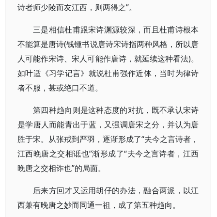
诗者师少陵而友江西，则两得之”。
三是相信杜甫跟宋诗渊源较深，而且杜甫诗根本
不能算是唐诗(钱锺书说唐诗宋诗指两种风格，所以唐
人可能作宋诗、宋人可能作唐诗，就延续这种看法)。
如叶适《习学记言》就说杜甫强作近体，当时为律诗
者不服，甚或绝口不道。
第四种趋向则是这种态度的对抗，既不承认宋诗
是学唐人而能青出于蓝，又强调唐宋之分，并认为唐
胜于宋。从张戒到严羽，逐渐形成了“夫今之言诗者，
江西晚唐之交相诋也”渐形成了“夫今之言诗者，江西
晚唐之交相诈也”的局面。
后来方回才又运用胡仔的办法，融合两派，以江
西兼有晚唐之妙而同通一祖，成了第五种趋向。