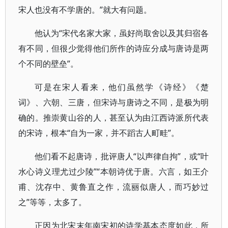
宋人也没有不学唐的。”就大有问题。
他认为“宋代名家大家，虽好尚取舍以及其归宿各
有不同，但很少觉得他们所作的诗应分成与唐诗是两
个不同的壁垒”。
可是在宋人看来，他们虽然学《诗经》《楚
词》、六朝、三唐，但宋诗与唐诗之不同，是极为明
确的。推崇黄山谷的人，甚至认为由江西诗派所代表
的宋诗，根本“自为一家，并不蹈古人町畦”。
他们看不起唐诗，批评唐人“以声律自拘”，或“叶
水心诗义理尤过少陵”“本朝诗优于唐。六言，如王介
甫、沈存中、黄鲁直之作，流丽似唐人，而巧妙过
之”等等，太多了。
正因为北宋末年南宋初的诗学基本态度如此，所