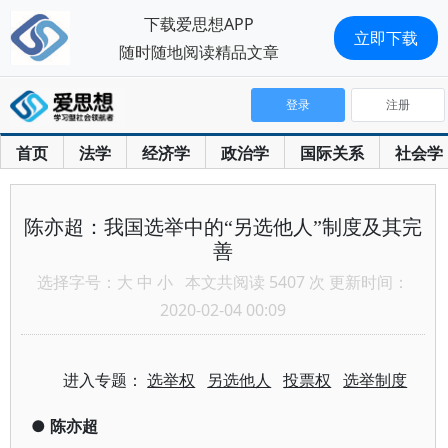
下载爱思想APP
立即下载
随时随地阅读精品文章
登录
注册
首页
法学
经济学
政治学
国际关系
社会学
陈亦超：我国选举中的“另选他人”制度及其完
善
选择字号：
大
中
小
本文共阅读 5407 次 更新时间：
2020-02-04 00:09
进入专题：
选举权
另选他人
投票权
选举制度
●
陈亦超