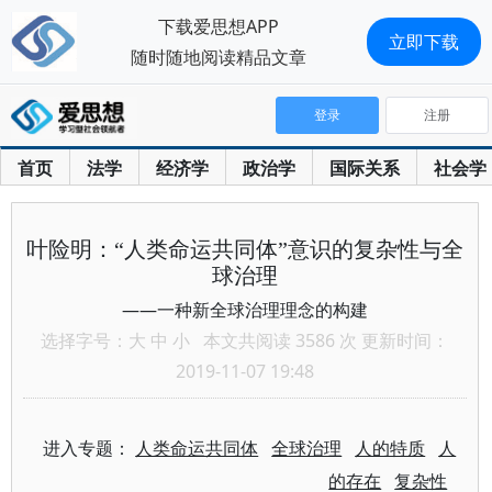
下载爱思想APP
立即下载
随时随地阅读精品文章
登录
注册
首页
法学
经济学
政治学
国际关系
社会学
叶险明：“人类命运共同体”意识的复杂性与全
球治理
——一种新全球治理理念的构建
选择字号：
大
中
小
本文共阅读 3586 次 更新时间：
2019-11-07 19:48
进入专题：
人类命运共同体
全球治理
人的特质
人
的存在
复杂性