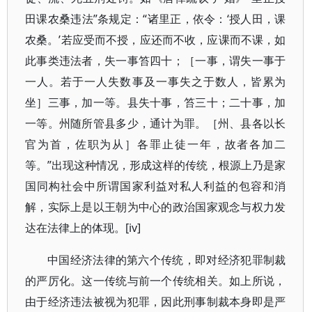
田课农桑违法”条规定：“诸里正，依令：‘授人田，课
农桑。’若应受而不授，应还而不收，应课而不课，如
此事类违法者，失一事笞四十；［一事，谓失一事于
一人。若于一人失数事及一事失之于数人，皆累为
坐］三事，加一等。县失十事，笞三十；二十事，加
一等。州随所管县多少，通计为罪。［州、县各以长
官为首，佐职为从］各罪止徒一年，故者各加二
等。”出现这种情况，形成这样的传统，根源上乃是家
国同构社会中所谓国家利益对私人利益的包容和消
解，实际上是以王朝为中心的政治国家观念与权力发
达在法律上的体现。[iv]
中国经济法律的第六个传统，即对经济犯罪制裁
的严厉化。这一传统与前一个传统相关。如上所说，
由于经济违法被视为犯罪，因此刑事制裁本身即是严