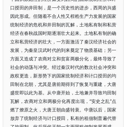
口授田的井田制，是一个历史性的进步，西周的兴盛
因此形成。但随着不合人性又桎梏生产力发展的国家
统制经济的危机和井田制的瓦解，土地私有制和私营
经济在春秋战国时期逐渐壮大起来。土地私有制的确
立和私营经济的壮大，一方面激活了秦汉经济社会的
发展，为秦皇汉武时代的到来奠定了物质基础；另一
方面又造成了农商对立和贫富两极分化，最终导致了
社会的动荡与冲突。经过秦汉时代的数次社会冲突和
政权更迭，新形势下的国家统制经济和计口授田的均
田制在北朝，尤其是唐前期得到了恢复与重建，大唐
盛世即以此为基。从中唐开始，土地兼并导致均田制
瓦解，农商对立和两极分化再度出现，“安史之乱”点
燃了燎原之火，大唐王朝由盛转衰。中唐以后，国家
放弃了统制经济与计口授田，私有的租佃制普遍代替
了均田制，此后历代王朝一方面因租佃制发展而盛，