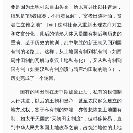
要是因为土地可以自由买卖，所以兼并比以往普遍，
结果是“能者辐凑，不肖者瓦解”，“富者田连阡陌，贫
者亡立锥之地”。[xiii] 这时社会又重新出现农商对立
和贫富分化，此后的情形大体又是国有制后期历史的
重演。鉴于历史的教训，乱中取胜的新王朝又回到国
有制的老路上。这样，从土地国有制到私有制（如西
周井田制的瓦解与秦汉土地私有化），又从私有制到
国有制（如秦汉私有制崩溃与隋唐均田制的确立），
历史完成了一个轮回。
国有的均田制在唐中期被废止后，私有的租佃制
大行其道，以后的王朝和皇帝，甚至农民起义建立的
地方政权，鉴于私有制的弊端，亦曾想恢复土地国有
制，如太平天国的“天朝田亩制度”，但时移势易，直
到中华人民共和国土地改革之前，占统治地位的土地