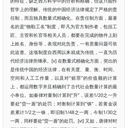
的特征，缺乏西方科学中的分析和精确，但这只能作
哲学上的理解。传统的中国经济法律规定了严格的责
任制，而且独具数量式精确化。在责任制方面，最著
名的是“物勒工名”制度，即凡为官方制作者，包括工
匠、主管和长官等相关人员，都要在完成的物件上刻
上姓名、身份等，表现对此负责，一有质量问题可依
此追查。这项制度自西周以来就成为传统，一直为历
代经济法律所继承。[v] 在数量式精确化方面，突出的
是传统中国的经济法律，在有关度、量、衡、时间、
空间和人工工作量，以及对“赃罪”的价值额的计算
上，都运用数字并且精确到了古代社会数量计算的最
小单位。如秦律对量制计算到“升”，误差1/20之一升
要处“赀一盾”的处罚；对衡制计算到“铢”，若黄金误
差累计1/2之一铢，即旧制1/48之一两，今制1/30之
一两，同样要处“赀一盾”的处罚。[vi] 又如，唐律对时