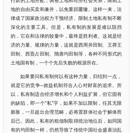
行新的土地分配，调整土地和经济社会关系，限制土
地的自由买卖和兼并，以免重蹈覆辙。这样一来，法
律成了国家政治权力干预经济、限制土地私有制不断
深化的主要工具。但是，私有制的发展是难以阻挡
的，它在和法律的较量中，最终是胜利者。这就是经
济的力量、规律的力量，这就是西周井田制、王莽王
田制、西晋占田制、隋唐均田制等，各种不同形式的
土地国有制，一个个先后失败的根源所在。
如果要问私有制何以有这种力量，归结到一点，
就是它的竞争─效益机制符合人心对财富的追求。所
以，私有制适合经济增长和个人利益扩展，但它固有
的缺陷，即一个“私”字，如果不加以限制，任其无限
膨胀，一旦超出合理范畴，必将置群体社会于解体而
后已。因此，私有的租佃制取得统治地位后，如同国
有的均田制一样，仍然导致了传统中国社会盛衰治乱