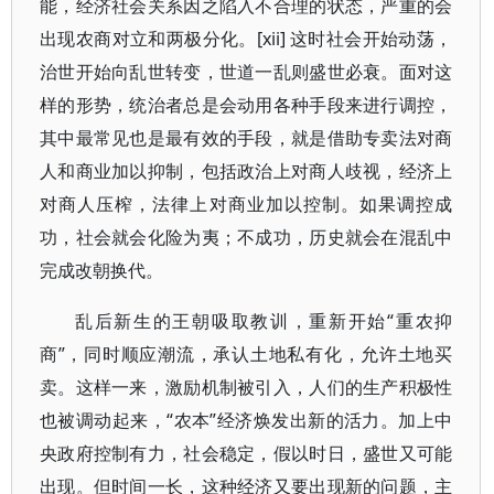
能，经济社会关系因之陷入不合理的状态，严重的会
出现农商对立和两极分化。[xii] 这时社会开始动荡，
治世开始向乱世转变，世道一乱则盛世必衰。面对这
样的形势，统治者总是会动用各种手段来进行调控，
其中最常见也是最有效的手段，就是借助专卖法对商
人和商业加以抑制，包括政治上对商人歧视，经济上
对商人压榨，法律上对商业加以控制。如果调控成
功，社会就会化险为夷；不成功，历史就会在混乱中
完成改朝换代。
乱后新生的王朝吸取教训，重新开始“重农抑
商”，同时顺应潮流，承认土地私有化，允许土地买
卖。这样一来，激励机制被引入，人们的生产积极性
也被调动起来，“农本”经济焕发出新的活力。加上中
央政府控制有力，社会稳定，假以时日，盛世又可能
出现。但时间一长，这种经济又要出现新的问题，主