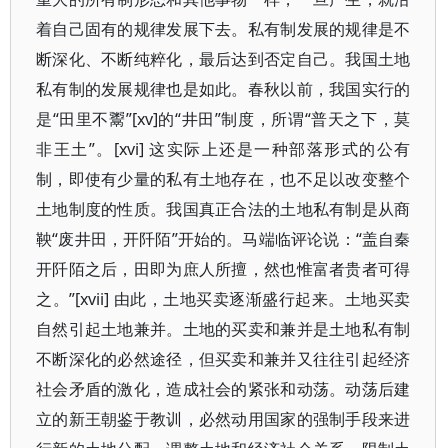
着自己固有的规律发展下去。私有制发展的规律是不
断深化、不断纯粹化，最后达到否定自己。我国土地
私有制的发展规律也是如此。春秋以前，我国实行的
是“田里不鬻”[xv]的“井田”制度，所谓“普天之下，莫
非王土”。[xvi] 这实际上还是一种部落形式的公有
制，即使有少量的私有土地存在，也不足以改变整个
土地制度的性质。我国真正合法的土地私有制是从商
鞅“废井田，开阡陌”开始的。马端临评论说：“盖自秦
开阡陌之后，田即为庶人所擅，然也惟富者贵者可得
之。”[xvii] 由此，土地买卖逐渐盛行起来。土地买卖
自然引起土地兼并。土地的买卖和兼并是土地私有制
不断深化的必然途径，但买卖和兼并又往往引起经济
社会矛盾的激化，造成社会的紧张和动荡。动荡后建
立的新王朝鉴于教训，必然动用国家的强制手段来进