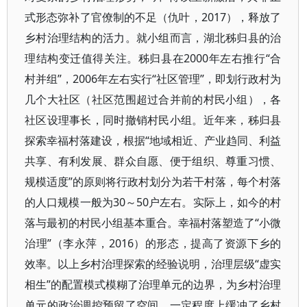
式形态弥补了官僚制的不足（仇叶，2017），释放了
乡村治理结构的活力。就小组而言，湖北秭归县的治
理结构变迁值得关注。秭归县在2000年左右推行“合
村并组”，2006年左右实行“社区管理”，即划行政村为
几个大社区（社区范围超过合并前的村民小组），各
社区设理事长，同时撤销村民小组。近年来，秭归县
探索幸福村落建设，根据“地域相近、产业趋同、利益
共享、有利发展、群众自愿、便于组织、尊重习惯、
规模适度”的原则将行政村划分为若干村落，每个村落
的人口规模一般为30～50户左右。实际上，如今的村
落与最初的村民小组基本重合。幸福村落塑造了“小微
治理”（李永萍，2016）的形态，提高了资源下乡的
效率。以上乡村治理探索的经验说明，治理层级“虚实
相生”的配置模式模糊了治理单元的边界，为乡村治理
单元的政治调控预留了空间，一定程度上缓冲了乡村