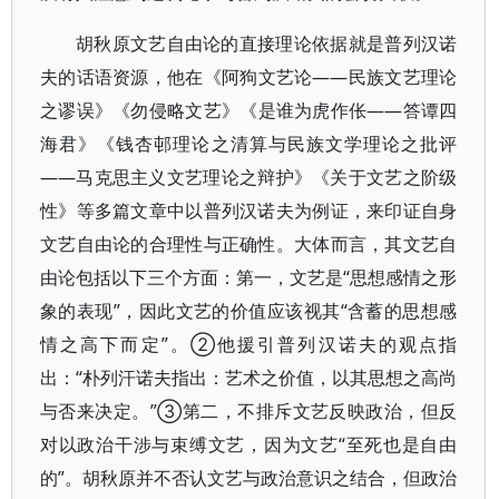
胡秋原文艺自由论的直接理论依据就是普列汉诺
夫的话语资源，他在《阿狗文艺论——民族文艺理论
之谬误》《勿侵略文艺》《是谁为虎作伥——答谭四
海君》《钱杏邨理论之清算与民族文学理论之批评
——马克思主义文艺理论之辩护》《关于文艺之阶级
性》等多篇文章中以普列汉诺夫为例证，来印证自身
文艺自由论的合理性与正确性。大体而言，其文艺自
由论包括以下三个方面：第一，文艺是“思想感情之形
象的表现”，因此文艺的价值应该视其“含蓄的思想感
情之高下而定”。②他援引普列汉诺夫的观点指
出：“朴列汗诺夫指出：艺术之价值，以其思想之高尚
与否来决定。”③第二，不排斥文艺反映政治，但反
对以政治干涉与束缚文艺，因为文艺“至死也是自由
的”。胡秋原并不否认文艺与政治意识之结合，但政治