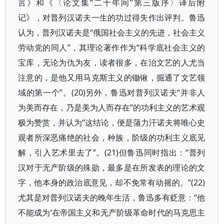
言》和《〈论文集“二十年间”第三版序〉译后附
记》，对普列汉诺夫一生的功过得失作出评判。鲁迅
认为，普列汉诺夫是“俄国社会主义的先进，社会主义
劳动党的同人”，其理论著作作为“科学底社会主义的
宝库，无论为仇为友，读者很多，在治文艺的人尤当
注意的，是他又用马克斯主义的锄锹，掘通了文艺领
域的第一个”。(20)另外，鲁迅对普列汉诺夫“并非人
为美而存在，乃是美为人而存在”的功利主义的艺术观
极为赞赏，并认为“这结论，便是蒲力汗诺夫将唯心史
观者所深恶痛绝的社会，种族，阶级的功利主义底见
解，引入艺术里去了”。(21)但鲁迅同时指出：“普列
汉对于无产阶级的殊勋，最多是在所发表的理论的文
字，他本身的政治底意见，却不免常有动摇的。”(22)
尤其是对普列汉诺夫的晚年生活，鲁迅多有贬意：“他
不能成为‘在帝国主义和无产阶级革命时代的马克思主