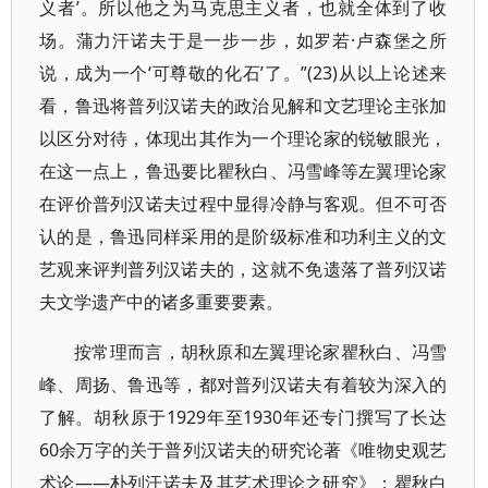
义者’。所以他之为马克思主义者，也就全体到了收
场。蒲力汗诺夫于是一步一步，如罗若·卢森堡之所
说，成为一个‘可尊敬的化石’了。”(23)从以上论述来
看，鲁迅将普列汉诺夫的政治见解和文艺理论主张加
以区分对待，体现出其作为一个理论家的锐敏眼光，
在这一点上，鲁迅要比瞿秋白、冯雪峰等左翼理论家
在评价普列汉诺夫过程中显得冷静与客观。但不可否
认的是，鲁迅同样采用的是阶级标准和功利主义的文
艺观来评判普列汉诺夫的，这就不免遗落了普列汉诺
夫文学遗产中的诸多重要要素。
按常理而言，胡秋原和左翼理论家瞿秋白、冯雪
峰、周扬、鲁迅等，都对普列汉诺夫有着较为深入的
了解。胡秋原于1929年至1930年还专门撰写了长达
60余万字的关于普列汉诺夫的研究论著《唯物史观艺
术论——朴列汗诺夫及其艺术理论之研究》；瞿秋白