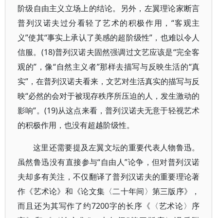
阶级自由主义立场上的结论。另外，左翼理论家断言
普列汉诺夫过分看轻了艺术的积极作用，“客观主
义”使其“事实上承认了美感的超阶级性”，也难以令人
信服。(18)普列汉诺夫固然强调过文艺应该是“完全客
观的”，像“自然主义者”那样去描写与反映生活的“真
实”，在普列汉诺夫看来，文艺对生活真实的描写与反
映“必然的会对于被现存秩序所压迫的人，发生激动的
影响”。(19)从这点来看，普列汉诺夫无意于轻视艺术
的积极作用，也没有超越阶级性。
这里还需要提及左翼文坛的重要代表人物鲁迅。
虽然鲁迅没有直接参与“自由人”论争，但对普列汉诺
夫却多有关注，不仅翻译了普列汉诺夫的重要理论著
作《艺术论》和《论文集〈二十年间〉第三版序》，
而且还为其写作了约7200字的长序《〈艺术论〉序