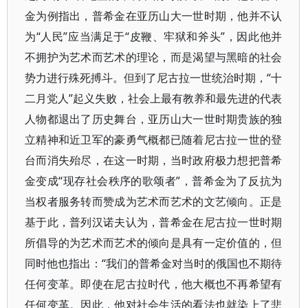
金为例指出，普希金在亚历山大一世时期，他并不认
为“人民”应当满足于“皮鞭、牢狱和斧头”，因此他并
不拥护为艺术而艺术的理论，而是渴望与黑暗的社会
势力进行殊死搏斗。但到了尼古拉一世统治时期，“十
二月党人”起义失败，社会上最有教养和最先进的代表
人物都退出了历史舞台，亚历山大一世时期贵族的独
立精神和近卫军的豪勇气概都已随着尼古拉一世的登
台而消失殆尽，在这一时期，当时政府极力想把普希
金变成“现存社会秩序的歌颂者”，普希金为了反抗为
当权者服务转而赞成为艺术而艺术的文艺倾向。正是
基于此，普列汉诺夫认为，普希金在尼古拉一世时期
所倡导的为艺术而艺术的倾向是具有一定价值的，但
同时他也指出：“我们的普希金对当时的俄国也不期待
任何变革。即使在尼古拉时代，他大概也不再希望有
任何变革。因此，他对社会生活的看法也就染上了悲