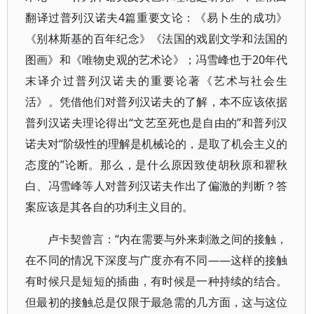
翻译过普列汉诺夫4篇重要文论：《易卜生的成功》
《别林斯基的百年纪念》《法国的戏剧文学和法国的
图画》和《唯物史观的艺术论》；冯雪峰也于20年代
末译介过普列汉诺夫的重要论著《艺术与社会生
活》。凭借他们对普列汉诺夫的了解，本不应该依据
普列汉诺夫理论得出“文艺至死也是自由的”和普列汉
诺夫对“阶级性的理解是机械论的，是取了机会主义的
态度的”论断。那么，是什么原因致使胡秋原和瞿秋
白、冯雪峰等人对普列汉诺夫作出了偏激的判断？答
案应该是其各自的功利主义目的。
卢卡契曾言：“内在需要与外来刺激之间的接触，
在不同的情况下深度与广度亦有不同——这样的接触
有时候只是短短的插曲，有时候是一种持续的结合。
但最初的接触总是仅限于最急需的几方面，这与这位