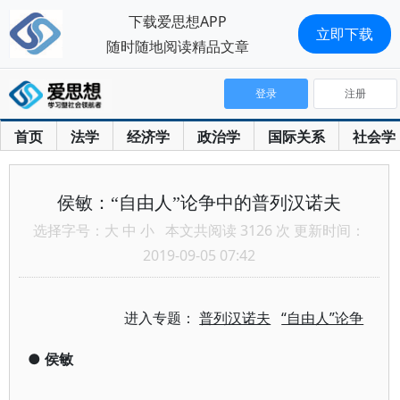
下载爱思想APP
立即下载
随时随地阅读精品文章
登录
注册
首页
法学
经济学
政治学
国际关系
社会学
侯敏：“自由人”论争中的普列汉诺夫
选择字号：
大
中
小
本文共阅读 3126 次 更新时间：
2019-09-05 07:42
进入专题：
普列汉诺夫
“自由人”论争
●
侯敏