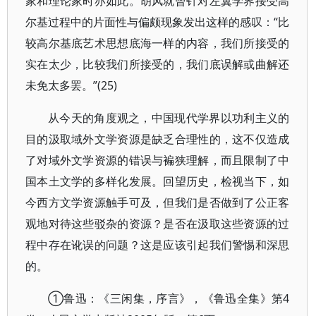
家和理论家时亦如此。胡风就曾针对左翼学界接受高
尔基过程中的片面性与偏颇现象发出这样的感叹：“比
较高尔基底艺术思想底海一样的内容，我们所接受的
实在太少，比较我们所接受的，我们底误解或曲解还
未免太多罢。”(25)
从今天的角度观之，中国现代学界以功利主义的
目的汲取域外文学资源是缺乏合理性的，这不仅造成
了对域外文学资源的错误与褊狭理解，而且限制了中
国本土文学的多样化发展。回望历史，检视当下，如
今西方文学资源触手可及，但我们是否做到了公正客
观地对待这些驳杂的资源？是否在汲取这些资源的过
程中存在讹误的问题？这是应该引起我们警惕和深思
的。
①鲁迅：《三闲集，序言》，《鲁迅全集》第4