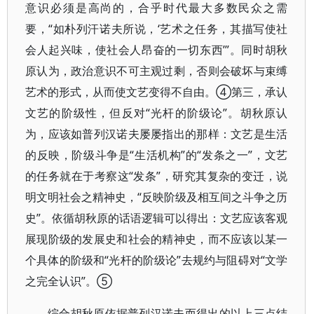
意识必须是高尚的，合乎时代最大多数民众之需
要，“如朴列汗诺夫所说，‘艺术之任务，其描写使社
会人起兴味，使社会人昂奋的一切东西’”。同时胡秋
原认为，政治意识不可主观过剩，否则会破坏与束缚
艺术的形式，从而使文艺变得不自由。④第三，承认
文艺的阶级性，但反对“光杆的阶级论”。胡秋原认
为，应该如普列汉诺夫屡屡指出的那样：文艺是生活
的反映，阶级斗争是“生活机构”的“发条之一”，文艺
的任务就在于考察这“发条”，研究其复杂的变迁，说
明文明社会之精神史，“反映阶级及相互间之斗争之历
史”。依循胡秋原的话语逻辑可以得出：文艺应该客观
展现阶级的发展史和社会的精神史，而不应该以某一
个具体的阶级和“光杆的阶级论”去规约与阻碍对“文学
之完全认识”。⑤
综合胡秋原依据普列汉诺夫而得出的以上三点结