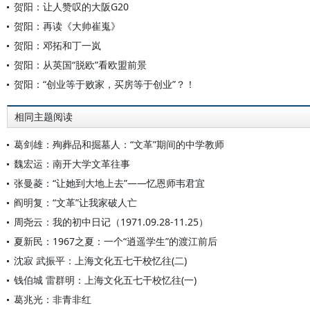
贺阳：让人赞叹的大阪G20
贺阳：再读《大帅崔嵬》
贺阳：邓拓和丁一岚
贺阳：从英国“脱欧”看欧盟前景
贺阳：“创业等于败家，买房等于创业”？！
相同主题阅读
葛剑雄：殉葬品和掘墓人：“文革”期间的中学教师
魏宏运：南开大学文革往事
张曼菱：“让她到大地上去”——忆恩师韦君宜
阎明复：“文革”让我家破人亡
周尧云：我的初中日记（1971.09.28-11.25）
夏新民：1967之夏：一个“逍遥学生”的渡江前后
沈寂 武振平：上海文化五七干校忆往(二)
钱伯城 雷群明：上海文化五七干校忆往(一)
葛兆光：非青非红