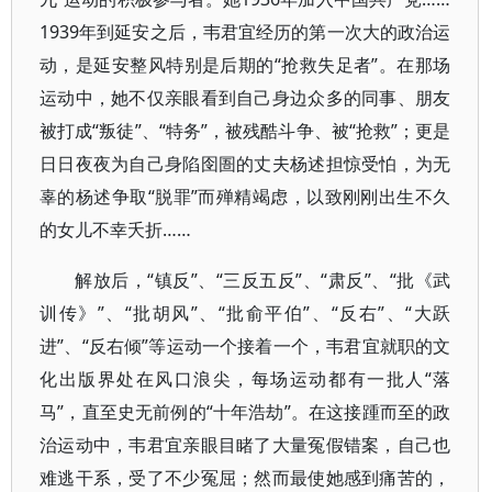
1939年到延安之后，韦君宜经历的第一次大的政治运
动，是延安整风特别是后期的“抢救失足者”。在那场
运动中，她不仅亲眼看到自己身边众多的同事、朋友
被打成“叛徒”、“特务”，被残酷斗争、被“抢救”；更是
日日夜夜为自己身陷囹圄的丈夫杨述担惊受怕，为无
辜的杨述争取“脱罪”而殚精竭虑，以致刚刚出生不久
的女儿不幸夭折……
解放后，“镇反”、“三反五反”、“肃反”、“批《武
训传》”、“批胡风”、“批俞平伯”、“反右”、“大跃
进”、“反右倾”等运动一个接着一个，韦君宜就职的文
化出版界处在风口浪尖，每场运动都有一批人“落
马”，直至史无前例的“十年浩劫”。在这接踵而至的政
治运动中，韦君宜亲眼目睹了大量冤假错案，自己也
难逃干系，受了不少冤屈；然而最使她感到痛苦的，