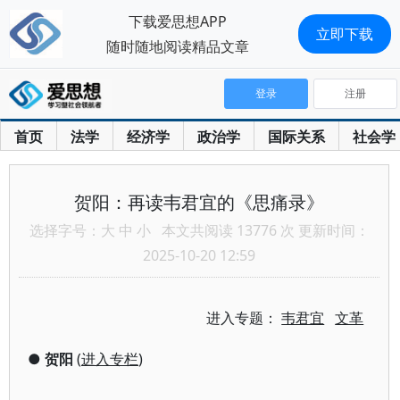
下载爱思想APP
立即下载
随时随地阅读精品文章
登录
注册
首页
法学
经济学
政治学
国际关系
社会学
贺阳：再读韦君宜的《思痛录》
选择字号：
大
中
小
本文共阅读 13776 次 更新时间：
2025-10-20 12:59
进入专题：
韦君宜
文革
●
贺阳
(
进入专栏
)