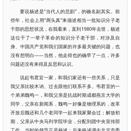
要说杨述是“当代人的悲剧”，的确名副其实。前
些年，社会上用“两头真”来描述相当一批知识分子老
干部的思想状况，在我看来，直到1980年去世，杨述
这位干了一辈子革命的知识分子老干部，对涉及自
身、中国共产党和我们国家的许多最关键的问题，也
没有想明白——当然，他走得也的确早了一点，许多
问题还没有来得及反思和认识。
说起韦君宜一家，和我们家还有一些关系，只是
我父亲比较木讷、过去跟他们联系不多。韦君宜的一
个弟弟魏鸣一，和我父亲是抗战时期成都燕京大学的
同学，父亲在新闻系，魏鸣一好像是物理系的，改革
开放后魏还和几个老同学一起来我家聚会过；解放初
期，父亲从中央马列学院毕业，分配到团中央宣传部
工作，当时的领导正是杨述；后来杨述调去北京市委