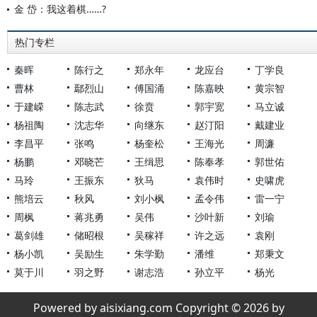
金 岱：我这着棋……?
热门专栏
秦晖
陈行之
郑永年
龙应台
丁学良
曹林
鄢烈山
傅国涌
陈嘉映
黄宗智
于建嵘
陈志武
徐贲
郭宇宽
马立诚
杨祖陶
沈志华
向继东
赵汀阳
戴建业
李昌平
张鸣
杨奎松
王海光
周濂
杨鹏
邓晓芒
王缉思
陈奉孝
郭世佑
马玲
王振东
狄马
袁伟时
史啸虎
熊培云
秋风
刘小枫
孟令伟
雷一宁
周枫
蒋兆勇
吴伟
沙叶新
刘瑜
葛剑雄
储昭根
吴稼祥
许之远
袁刚
杨小凯
吴励生
朱学勤
潘维
郑秉文
莫于川
羽之野
谢志浩
孙立平
杨光
Powered by aisixiang.com Copyright © 2026 by