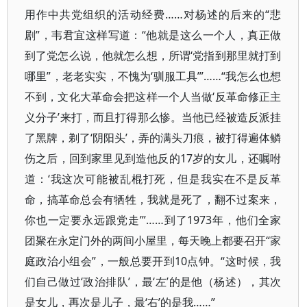
用作中共党组织的活动经费……对杨述的后来的“悲
剧”，韦君宜这样写道：“他就是这么一个人，真正做
到了党怎么说，他就怎么想，所谓‘党指到那里就打到
哪里”，老老实实，不愧为‘驯服工具’”……“我怎么也想
不到，文化大革命会把这样一个人当做‘反革命修正主
义分子’来打，而且打得那么惨。当他已经被造反派挂
了黑牌，剃了‘阴阳头’，弄的满头刀痕，被打得遍体鳞
伤之后，回到家里见到造他反的17岁的女儿，还嘱咐
道：‘我这次可能被乱棍打死，但是我实在不是反革
命，搞革命总会有牺牲，我就是死了，翻不过案来，
你也一定要永远跟党走’”……到了1973年，他们全家
团聚在永定门外的两间小屋里，每天晚上都要召开“家
庭政治小组会”，一般总要开到10点钟。“这时候，我
们自己做过‘政治排队’，最‘左’的是他（杨述），其次
是女儿，再次是儿子，最‘右’的是我……”