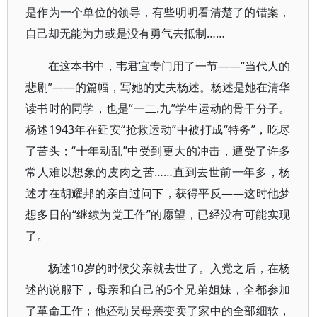
是作为一个单位的领导，有些明明看清楚了的错案，
自己却无能为力或是没有勇气去抵制……
在这本书中，韦君宜专门用了一节——“当代人的
悲剧”——的篇幅，写她的丈夫杨述。杨述是她在清华
读书时的同学，也是“一二.九”学生运动的骨干分子。
杨述1943年在延安“抢救运动”中被打成“特务”，吃尽
了苦头；“十年动乱”中受到更大的冲击，遭受了许多
常人难以想象的皮肉之苦……直到去世前一年多，杨
述才在胡耀邦的亲自过问下，获得平反——这时他梦
想多日的“继续为党工作”的愿望，已经没有可能实现
了。
杨述10岁的时候父亲就去世了。入党之后，在杨
述的说服下，母亲和自己的5个兄弟姐妹，全都参加
了革命工作；他还动员母亲变卖了家中的全部细软，