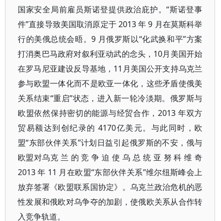
国家安全局前雇员斯诺登提供政治庇护。“斯诺登事
件”直接导致美国取消原定于 2013 年 9 月在莫斯科举
行的美俄总统会晤。9 月俄罗斯以“化武换和平”方案
打消奥巴马政府对叙利亚动武的念头，10月美国开始
在罗马尼亚建设反导基地，11月美国公开支持乌克兰
参与欧盟一体化而不是欧亚一体化，这些矛盾使俄美
关系结束“重启”状态，进入新一轮冷淡期。俄罗斯与
欧盟依然保持密切的能源与经贸合作，2013 年双方
贸易额达到创纪录的 4170亿美元。与此同时，欧
盟“东部伙伴关系”计划日益引起俄罗斯的不安，俄与
欧盟对乌克 兰 的 竞 争 迫 使 乌 总 统 亚 努 科 维 奇
2013 年 11 月在欧盟“东部伙伴关系”维尔纽斯峰会上
放弃签署《欧盟联系国协定》。乌克兰政治危机的恶
性发展和俄欧对乌争夺的加剧，使俄欧关系从合作转
入竞争轨道。