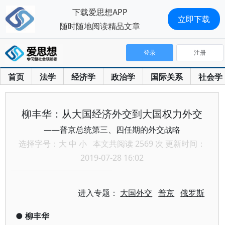
下载爱思想APP
立即下载
随时随地阅读精品文章
登录
注册
首页
法学
经济学
政治学
国际关系
社会学
柳丰华：从大国经济外交到大国权力外交
——普京总统第三、四任期的外交战略
选择字号：
大
中
小
本文共阅读 2569 次 更新时间：
2019-07-28 16:02
进入专题：
大国外交
普京
俄罗斯
●
柳丰华