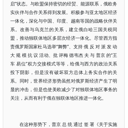
启”状态。与欧盟保持密切的经贸、能源联系，俄欧务
实伙伴与合作关系得到发展。积极参与亚太地区经济
一体化，深化与中国、印度、越南等国的战略伙伴关
系。改善与乌克兰的关系，建立俄白哈三国关税同
盟，推动独联体地区多层次经济一体化。尽管西方指
责俄罗斯国家杜马选举“舞弊”、支持 俄 反 对 派 发 动
大 规 模 抗 议 活动、批 评梅 德韦杰 夫 与 普京 的“王
车 易位”权力交接模式等等，给俄与西方的政治关系
投下阴影，但是没有破坏双方总体上务实合作的关
系。同时，世界经济形势虽然对俄罗斯经济产生了明
显的冲击，但是也使美欧减少了对独联体地区事务的
关注，从而有利于俄在独联体地区推进一体化。
在这种形势下，普京 总 统 通过 签 署《关于实施