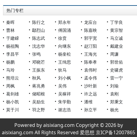
热门专栏
秦晖
陈行之
郑永年
龙应台
丁学良
曹林
鄢烈山
傅国涌
陈嘉映
黄宗智
于建嵘
陈志武
徐贲
郭宇宽
马立诚
杨祖陶
沈志华
向继东
赵汀阳
戴建业
李昌平
张鸣
杨奎松
王海光
周濂
杨鹏
邓晓芒
王缉思
陈奉孝
郭世佑
马玲
王振东
狄马
袁伟时
史啸虎
熊培云
秋风
刘小枫
孟令伟
雷一宁
周枫
蒋兆勇
吴伟
沙叶新
刘瑜
葛剑雄
储昭根
吴稼祥
许之远
袁刚
杨小凯
吴励生
朱学勤
潘维
郑秉文
莫于川
羽之野
谢志浩
孙立平
杨光
Powered by aisixiang.com Copyright © 2026 by
aisixiang.com All Rights Reserved 爱思想 京ICP备12007865