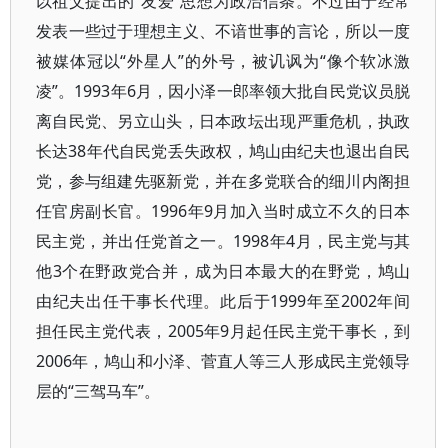
以祖父提出的“友爱”思想为政治信条。不过由于经常
发表一些过于理想主义、不谙世事的言论，所以一度
被媒体冠以“外星人”的外号，被讥讽为“像个软冰激
凌”。1993年6月，因小泽一郎率领大批自民党议员脱
离自民党、另立山头，日本政坛出现严重危机，执政
长达38年代自民党丢失政权，鸠山由纪夫也退出自民
党，参与组建先驱新党，并在多党联合的细川内阁担
任官房副长官。1996年9月加入当时成立不久的日本
民主党，并出任党首之一。1998年4月，民主党与其
他3个在野政党合并，成为日本最大的在野党，鸠山
由纪夫出任干事长代理。此后于1999年至2002年间
担任民主党代表，2005年9月起任民主党干事长，到
2006年，鸠山和小泽、菅直人等三人形成民主党领导
层的“三驾马车”。