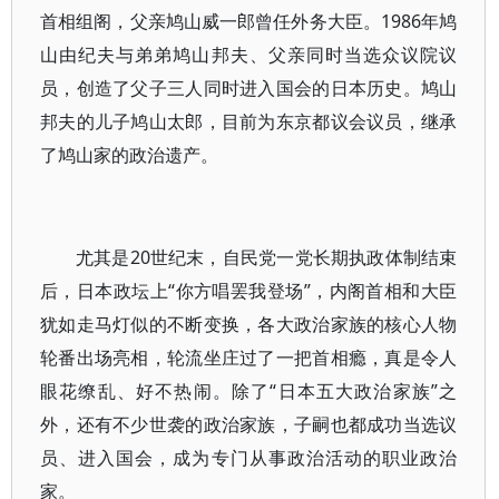
首相组阁，父亲鸠山威一郎曾任外务大臣。1986年鸠
山由纪夫与弟弟鸠山邦夫、父亲同时当选众议院议
员，创造了父子三人同时进入国会的日本历史。鸠山
邦夫的儿子鸠山太郎，目前为东京都议会议员，继承
了鸠山家的政治遗产。
尤其是20世纪末，自民党一党长期执政体制结束
后，日本政坛上“你方唱罢我登场”，内阁首相和大臣
犹如走马灯似的不断变换，各大政治家族的核心人物
轮番出场亮相，轮流坐庄过了一把首相瘾，真是令人
眼花缭乱、好不热闹。除了“日本五大政治家族”之
外，还有不少世袭的政治家族，子嗣也都成功当选议
员、进入国会，成为专门从事政治活动的职业政治
家。