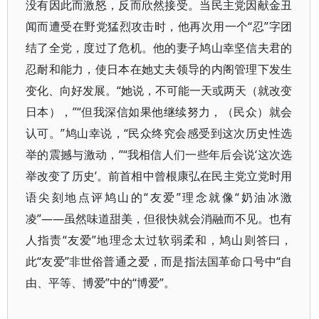
没有因此而激怒，反而欣然接受。当民主党因献金丑
闻而遭受在野党猛烈攻击时，他再次用一个“忍”字团
结了全党，度过了危机。他的妻子鸠山幸坚信夫君的
忍耐和能力，使日本在她丈夫领导的内阁管理下发生
变化、向好发展。“她说，不可能一天或两天（就改变
日本），”“但我深信如果他继续努力，（民众）就会
认可。”鸠山幸说，“民众终究会感受到这次历史性选
举的震撼与激动，”“我相信人们一些年后会说‘这次选
举改变了历史’。前首相中曾根康弘在民主党立党时用
语尖刻地点评鸠山的“友爱”理念就像“奶油冰激
凌”——虽然味道甜美，但很快就会消融而不见。也有
人指责“友爱”地理念太过软弱柔和，鸠山则答曰，
此“友爱”非世俗普通之爱，而是指法国革命口号中“自
由、平等、博爱”中的“博爱”。