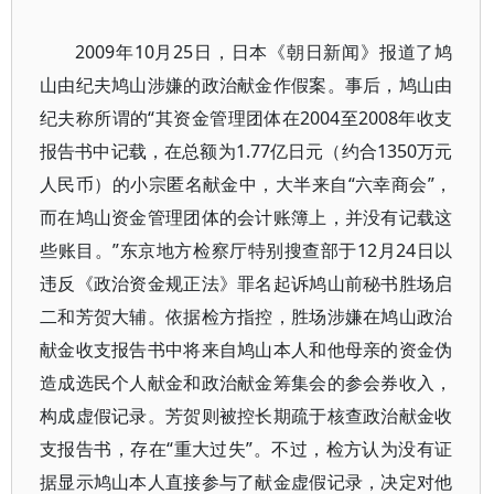
2009年10月25日，日本《朝日新闻》报道了鸠
山由纪夫鸠山涉嫌的政治献金作假案。事后，鸠山由
纪夫称所谓的“其资金管理团体在2004至2008年收支
报告书中记载，在总额为1.77亿日元（约合1350万元
人民币）的小宗匿名献金中，大半来自“六幸商会”，
而在鸠山资金管理团体的会计账簿上，并没有记载这
些账目。”东京地方检察厅特别搜查部于12月24日以
违反《政治资金规正法》罪名起诉鸠山前秘书胜场启
二和芳贺大辅。依据检方指控，胜场涉嫌在鸠山政治
献金收支报告书中将来自鸠山本人和他母亲的资金伪
造成选民个人献金和政治献金筹集会的参会券收入，
构成虚假记录。芳贺则被控长期疏于核查政治献金收
支报告书，存在“重大过失”。不过，检方认为没有证
据显示鸠山本人直接参与了献金虚假记录，决定对他