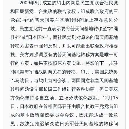
2009年9月成立的鸠山内阁是民主党联合社民党
和国民新党上台执政的联合政权，组成联合政府的三
党在冲绳的普天间美军基地转移问题上存在意见分
歧。民主党此前一直表示要将普天间基地转移至“冲绳
县外”或“日本国外”，而社民党则对原来的普天间基地
转移方案表示强烈反对，并以可能退出联合政府相要
挟。美方则强调原有的普天间基地转移方案是唯一可
行的方案，如果不按照原方案实施，将影响下一步驻
冲绳美海军陆战队向关岛的转移。11月，美国总统奥
巴马访日，与鸠山首相会谈，两国同意就普天间基地
转移问题设立部长级工作组进行各种协商，但日美双
方仍然坚持各自立场、立场分歧依然故我。12月15
日，日本政府在首相官邸召开由联合执政三党党首组
成的基本政策阁僚委员会会议，因未能达成一致意
见，故决定推迟解决驻日美军普天间基地的转移问