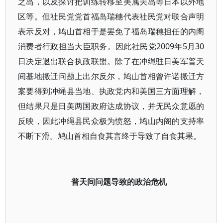
之岛，以及探讨把训练转移至美属关岛等日本以外地
区等。但社民党党首福岛瑞穗代表社民党对联合声明
表示反对，鸠山首相于是罢免了福岛瑞穗担任的内阁
消费者行政担当大臣职务。因此社民党2009年5月30
日决定退出联合执政联盟。除了在冲绳驻日美军普天
间基地搬迁问题上出尔反尔，鸠山首相曾许诺搬迁方
案要得到冲绳县当地、执政党内和美国三方面理解，
但结果只是日美两国政府达成协议，并无民众意愿的
反映，因此冲绳县民众极为愤怒，鸠山内阁的支持率
不断下滑。鸠山首相自食其言终于导致了自食其果。
普天间问题导致的政治危机