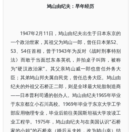
鸠山由纪夫：早年经历
1947年2月11日，鸠山由纪夫出生于日本东京的
一个政治世家，其祖父为鸠山一郎，曾任日本第52、
53、54任首相，曾于1943年为反对《战时刑事特别
法》而敢于当面怼东条英机，并拍桌子叫阵，被称
为“硬汉政治家”。其父亲鸠山威一郎也曾任外务大
臣；其弟鸠山邦夫属自民党，曾任总务大臣。鸠山由
纪夫的外祖父石桥正二郎，则是全球最大轮胎制造商
——日本普利司通的创办人。鸠山由纪夫1965年毕业
于东京都立小石川高校。1969年毕业于东京大学工学
部应用物理专业，毕业后前往美国斯坦福大学攻读工
业工程学。1975年，鸠山由纪夫与在美国认识“石桥
家的小姐”的石桥幸（婚后从夫姓，改为鸠山幸）结