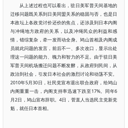
从上述过程也可以看出，驻日美军普天间基地的
迁移问题既关系到日美同盟关系的稳固与否，也是日
本政坛上各政党讨价还价的焦点，还涉及到日本内阁
与冲绳地方政府的关系，以及冲绳民众的利益和感
情，错综复杂，牵一发而动全身。鸠山首相及内阁成
员就此问题的发言，前后不一、多次改口，显示出处
理这一问题的能力、魄力和智力的不足。由于驻日美
军普天间机场搬迁问题不断发酵，从政府到民间，从
政治到社会，引发日本社会的激烈讨论和动荡不安。
2010年5月30日，社民党宣布退出联合政府，给鸠山
内阁重重一击，内阁支持率迅速下跌至17%。同年6
月2日，鸠山宣布辞职。4日，菅直人当选民主党新党
魁，就任日本首相。