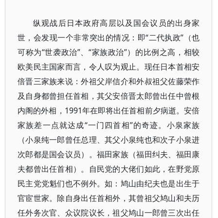
纵观战后日本政府高层以及国会议员的出身家
世，会发现一个非常突出的情况：即“二代执政”（也
可称为“世袭政治”、“家族政治”）的比例之高，相较
欧美民主国家而言，令人叹为观止。现任日本首相安
倍晋三家族来说：外祖父岸信介和外叔祖父佐藤荣作
及自身都曾担任首相，其父安倍晋太郎曾出任中曾根
内阁的外相，1991年在即将出任首相前夕病逝。安倍
家族差一点就达成“一门四首相”的奇迹。小泉家族
（小泉纯一郎曾任总理、其父小泉纯也和次子小泉进
次郎都是国会议员）。福田家族（福田纠夫、福田康
夫都曾出任首相）。自民党的大佬们如此，在野党原
民主党党魁们也不例外。如：鸠山由纪夫也是出生于
官宦世家。除自身出任首相外，其曾祖父鸠山和夫历
任外务次官、众议院议长，祖父鸠山一郎曾三次出任