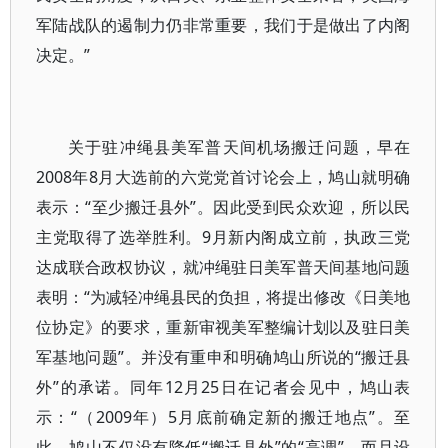
军陆战队的遏制力仍非常重要，我们于是做出了内阁
决定。”
关于驻冲绳县美军普天间机场搬迁问题，早在
2008年8月大选前的六党党首讨论会上，鸠山就明确
表示：“至少搬迁县外”。因此受到民众欢迎，所以民
主党取得了选举胜利。9月新内阁成立前，执政三党
达成联合政权协议，就冲绳驻日美军普天间基地问题
表明：“为减轻冲绳县民的负担，将提出修改《日美地
位协定》的要求，重新审视美军整编计划以及驻日美
军基地问题”。并没有重申和明确鸠山所说的“搬迁县
外”的承诺。同年12月25日在记者会见中，鸠山表
示：“（2009年）5月底前确定新的搬迁地点”。至
此，鸠山不仅没有降低“搬迁县外”的“高调”，而且设