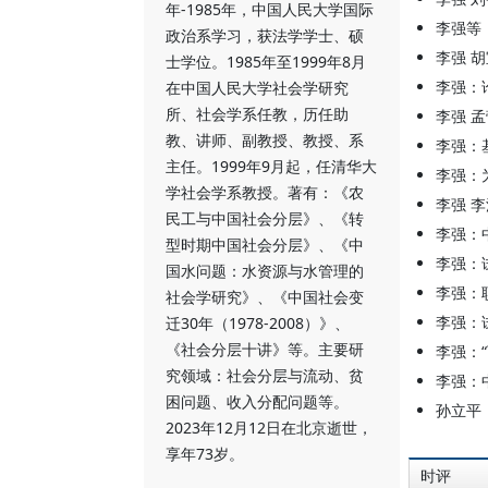
年-1985年，中国人民大学国际
李强等
政治系学习，获法学学士、硕
李强 
士学位。1985年至1999年8月
李强：
在中国人民大学社会学研究
所、社会学系任教，历任助
李强 
教、讲师、副教授、教授、系
李强：
主任。1999年9月起，任清华大
李强：
学社会学系教授。著有：《农
李强 
民工与中国社会分层》、《转
李强：
型时期中国社会分层》、《中
李强：
国水问题：水资源与水管理的
李强：
社会学研究》、《中国社会变
李强：
迁30年（1978-2008）》、
《社会分层十讲》等。主要研
李强：
究领域：社会分层与流动、贫
李强：
困问题、收入分配问题等。
孙立平
2023年12月12日在北京逝世，
享年73岁。
时评