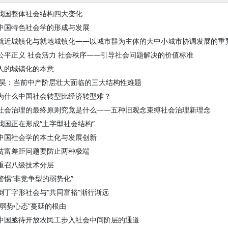
我国整体社会结构四大变化
中国特色社会学的形成与发展
就近城镇化与就地城镇化——以城市群为主体的大中小城市协调发展的重
公平正义 社会活力 社会秩序——引导社会问题解决的价值标准
人的城镇化的本意
王昊：当前中产阶层壮大面临的三大结构性难题
为什么中国社会转型比经济转型难？
社会治理的最终原则究竟是什么——五种旧观念束缚社会治理新理念
我国正在形成“土字型社会结构”
中国社会学的本土化与发展创新
贫富差距问题要防止两种极端
重召八级技术分层
警惕“非竞争型的弱势化”
倒丁字形社会与“共同富裕”渐行渐远
“弱势心态”蔓延的根由
中国亟待开放农民工步入社会中间阶层的通道