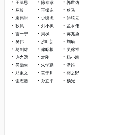
王缉思
陈奉孝
郭世佑
马玲
王振东
狄马
袁伟时
史啸虎
熊培云
秋风
刘小枫
孟令伟
雷一宁
周枫
蒋兆勇
吴伟
沙叶新
刘瑜
葛剑雄
储昭根
吴稼祥
许之远
袁刚
杨小凯
吴励生
朱学勤
潘维
郑秉文
莫于川
羽之野
谢志浩
孙立平
杨光