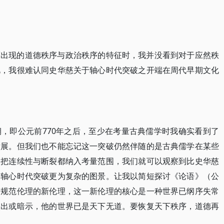
而出现的道德秩序与政治秩序的特征时，我并没看到对于应然秩
此，我很难认同史华慈关于轴心时代突破之开端在周代早期文化
，即公元前770年之后，至少在考量古典儒学时我确实看到了
发展。但我们也不能忘记这一突破仍然伴随的是古典儒学在某些
们把连续性与断裂都纳入考量范围，我们就可以观察到比史华慈
的轴心时代突破更为复杂的图景。让我以简短探讨《论语》（公
之规范伦理的新伦理，这一新伦理的核心是一种世界已纲序失常
点出或暗示，他的世界已是天下无道。要恢复天下秩序，道德再