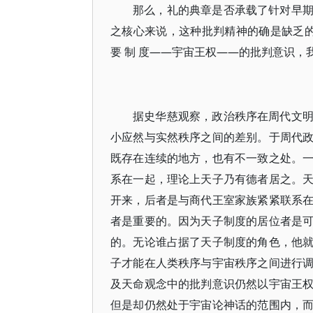
那么，礼的典章是否承载了针对早
之核心来说，这种批判精神的确是缺乏的。
要 制 度——宇宙王权——的批判意识
据史华慈观察，政治秩序在周代文
小应然与实然秩序之间的差别。于周代
既存在连续的地方，也有不一致之处。
系在一起，理论上天子乃有德者居之。
开来，后者是与商代王室家族紧紧联系
者是重要的。因为天子制度的居位者是
的。无论谁占据了天子制度的角色，他
子才能在人类秩序与宇宙秩序之间进行
及天命观念中的批判意识仍然以宇宙王
但是却仍然处于宇宙论神话的范围内，