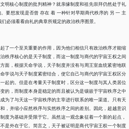
期文明核心制度的批判精神？就亲缘制度和祖先崇拜仍然处于礼
要想发现是否曾 存在 着 一种针对早期商代秩序的 另 一 主
，我们必须看看由礼的典章所规定的政治秩序图景。
明起了一个至关重要的作用，因为他们相信只有政治秩序才能缩
政治秩序核心的是天子制度，而这一制度与商代的宇宙王权之间
一方面，根据天命学说，天子制度并没有与周王室血统紧密地联
天命学说与天子制度紧密结合，使它自己与商代的宇宙王权区分
在一起的。但是在考量天子制度时，区分这一制度与其人类居位
可变的，而制度本身是稳定的而且被认为是镶嵌于宇宙秩序之中
就成为了与天这一宇宙秩序的主宰进行联系的唯一渠道。只有天
调和，并缩小应然秩序与实然秩序之间的差别。因此，超越意识
权制度为基础并受限于它。虽然这一观念象征着一个新的起点，
而不是外在于它。简言之，天子被证明是商代宇宙王权一个制度