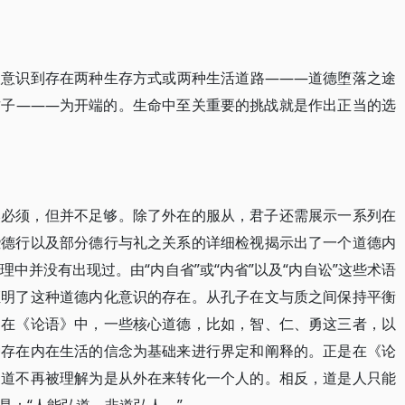
人意识到存在两种生存方式或两种生活道路———道德堕落之途
君子———为开端的。生命中至关重要的挑战就是作出正当的选
然必须，但并不足够。除了外在的服从，君子还需展示一系列在
些德行以及部分德行与礼之关系的详细检视揭示出了一个道德内
中并没有出现过。由“内自省”或“内省”以及“内自讼”这些术语
证明了这种道德内化意识的存在。从孔子在文与质之间保持平衡
，在《论语》中，一些核心道德，比如，智、仁、勇这三者，以
种存在内在生活的信念为基础来进行界定和阐释的。正是在《论
，道不再被理解为是从外在来转化一个人的。相反，道是人只能