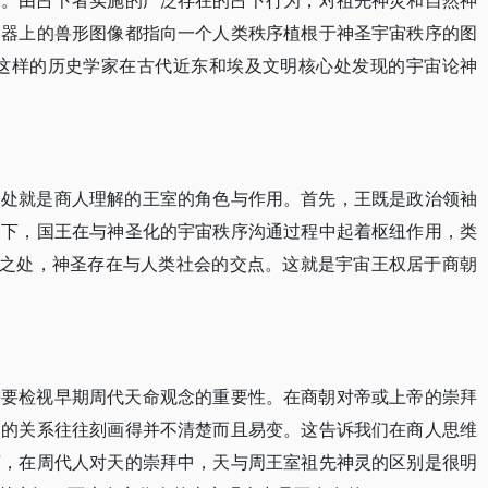
的。由占卜者实施的广泛存在的占卜行为，对祖先神灵和自然神
铜器上的兽形图像都指向一个人类秩序植根于神圣宇宙秩序的图
林这样的历史学家在古代近东和埃及文明核心处发现的宇宙论神
之处就是商人理解的王室的角色与作用。首先，王既是政治领袖
助下，国王在与神圣化的宇宙秩序沟通过程中起着枢纽作用，类
汇之处，神圣存在与人类社会的交点。这就是宇宙王权居于商朝
需要检视早期周代天命观念的重要性。在商朝对帝或上帝的崇拜
灵的关系往往刻画得并不清楚而且易变。这告诉我们在商人思维
言，在周代人对天的崇拜中，天与周王室祖先神灵的区别是很明