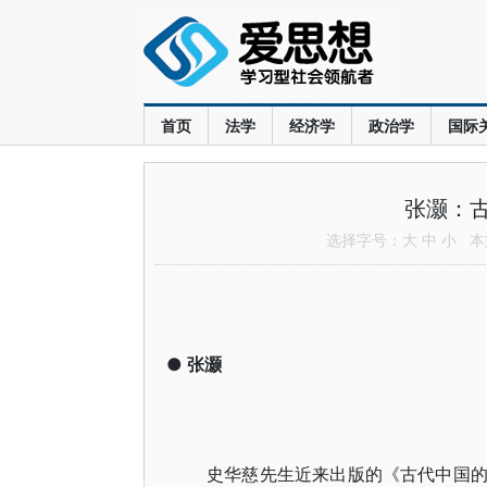
首页
法学
经济学
政治学
国际
张灏：
选择字号：
大
中
小
本文
●
张灏
史华慈先生近来出版的《古代中国