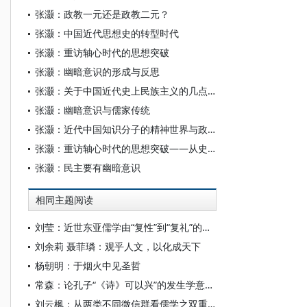
张灏：政教一元还是政教二元？
张灏：中国近代思想史的转型时代
张灏：重访轴心时代的思想突破
张灏：幽暗意识的形成与反思
张灏：关于中国近代史上民族主义的几点省思
张灏：幽暗意识与儒家传统
张灏：近代中国知识分子的精神世界与政治关怀
张灏：重访轴心时代的思想突破——从史华慈教授的超越观念谈起
张灏：民主要有幽暗意识
相同主题阅读
刘莹：近世东亚儒学由“复性”到“复礼”的范式转型
刘余莉 聂菲璘：观乎人文，以化成天下
杨朝明：于烟火中见圣哲
常森：论孔子“《诗》可以兴”的发生学意涵以及相关认知偏差
刘云枫：从两类不同微信群看儒学之双重困境——熟人群一潭死水，匿名群乱作一团