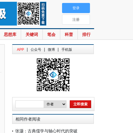
登录
注册
思想库
关键词
笔会
科普
排行
|
|
|
APP
公众号
微博
手机版
相同作者阅读
张灏：古典儒学与轴心时代的突破