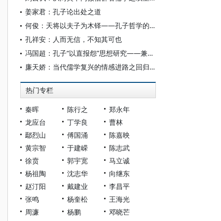
姜家君：孔子论出处之道
何俊：天将以夫子为木铎——孔子哲学的生命呈现
孔祥安：人而无信，不知其可也
冯国超：孔子“以直报怨”思想研究——兼论孔子是否反对“以德报怨”
廉天娇：当代儒学复兴的情感进路之回归与重构——评黄玉顺《中国情感哲学的当代复兴》
热门专栏
秦晖
陈行之
郑永年
龙应台
丁学良
曹林
鄢烈山
傅国涌
陈嘉映
黄宗智
于建嵘
陈志武
徐贲
郭宇宽
马立诚
杨祖陶
沈志华
向继东
赵汀阳
戴建业
李昌平
张鸣
杨奎松
王海光
周濂
杨鹏
邓晓芒