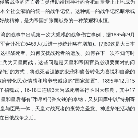
外侵略战争的阵亡者亡灵借助靖国神社的合祀而堂堂正正地成为
日本全社会灌输的统一的战争记忆。这种统一的战争记忆暗示或
好战精神，是为帝国扩张而献身的一种荣耀和永恒。
湾的战事中出现第一次大规模的战争伤亡事例，据1895年9月
合计死亡6469人(后进一步统计略有增加)。[7]80这是大日本
慰这些战死者、如何安抚战死者的遗族、如何在下一次不知何时
士兵为天皇而战，这些问题是天皇和帝国官员必须要面对的问
祭祀”的方式，将战死者遗族的悲伤和痛苦转化为喜悦和自豪的
转化民众情感和培养忠诚度的“国家装置”。1895年12月15
了招魂式，16-18日连续3天为战死者举行临时大祭典，其中17
和皇后都有“币帛料”(香火钱)的奉纳，又从国库中以“特别寄
天皇与臣民一体，天皇对战死者的褒赞之圣意。神道祭祀活动的
在日俄战争之后。