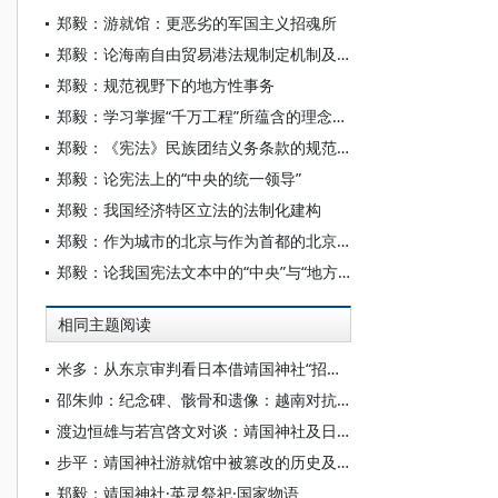
郑毅：游就馆：更恶劣的军国主义招魂所
郑毅：论海南自由贸易港法规制定机制及其实施
郑毅：规范视野下的地方性事务
郑毅：学习掌握“千万工程”所蕴含的理念和方法
郑毅：《宪法》民族团结义务条款的规范研究
郑毅：论宪法上的“中央的统一领导”
郑毅：我国经济特区立法的法制化建构
郑毅：作为城市的北京与作为首都的北京——基于宪法规范的研究
郑毅：论我国宪法文本中的“中央”与“地方”——基于我国《宪法》第3条第4款的考察
相同主题阅读
米多：从东京审判看日本借靖国神社“招魂”军国主义
邵朱帅：纪念碑、骸骨和遗像：越南对抗美战争死难者的家国一体纪念
渡边恒雄与若宫啓文对谈：靖国神社及日本外交诸问题
步平：靖国神社游就馆中被篡改的历史及其背后的军国主义精神
郑毅：靖国神社·英灵祭祀·国家物语