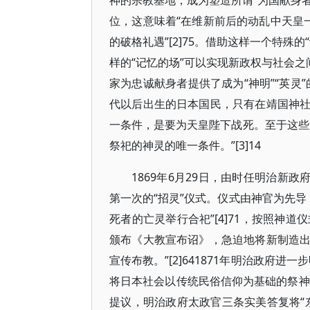
神的宗教基地，成为塑造所谓“为国献身者
位，这意味着“在维新前后的动乱中天皇
的破格礼遇”[2]75。借助这样一个特
样的“记忆的场”可以实现新政权与社会之
家为忠诚献身者提供了成为“神明”“英灵
代以后出生的日本国民，只有在靖国神
一条件，是要为天皇陛下战死。至于这些
祭祀的神灵的唯一条件。”[3]14
1869年6月29日，由时任明治新
第一次的“招灵”仪式。仪式由神官为先导
死者的亡灵举行合祀”[4]71，按照神道仪
颁布《大教宣布诏》，急迫地将新制造
宣传布教。”[2]641871年明治政府进
将日本社会以传统民俗信仰为基础的祭神
提议，明治政府太政官三条实美答复将“东