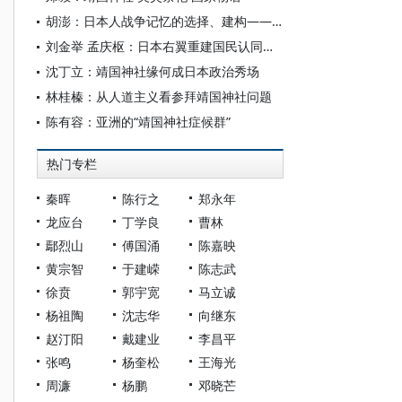
胡澎：日本人战争记忆的选择、建构——兼谈中日如何共享战争记忆
刘金举 孟庆枢：日本右翼重建国民认同的文化策略分析
沈丁立：靖国神社缘何成日本政治秀场
林桂榛：从人道主义看参拜靖国神社问题
陈有容：亚洲的“靖国神社症候群”
热门专栏
秦晖
陈行之
郑永年
龙应台
丁学良
曹林
鄢烈山
傅国涌
陈嘉映
黄宗智
于建嵘
陈志武
徐贲
郭宇宽
马立诚
杨祖陶
沈志华
向继东
赵汀阳
戴建业
李昌平
张鸣
杨奎松
王海光
周濂
杨鹏
邓晓芒