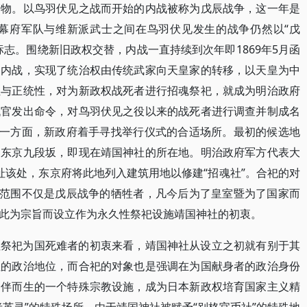
产物。以鸟羽伏见之战而开始的内战被称为戊辰战争，这一年是
故幕府军队与维新派武士之间在鸟羽伏见发生的战争仍然以“戊
志。围绕新旧政权交替，内战一直持续到次年即1869年5月函
的内战，实现了统治权由传统武家向天皇家的转移，以天皇为中
性与正统性，对为新政权战死者进行招魂祭祀，就成为明治政府
祇官发出命令，对鸟羽伏见之役以来的战死者进行调查并制成名
另一方面，新政府着手寻找举行仪式的合适场所。最初的候选地
是东京九段坂，即现在靖国神社的所在地。明治政府军方代表大
址该处，东京府将此地列入建筑用地以修建“招魂社”。合祀的对
祀范围不仅是戊辰战争的牺牲者，凡今后为了皇室暨为了国家而
此为宗旨而设立作为永久性祭祀设施靖国神社的初衷。
性祭祀为国死难者的初衷来看，靖国神社从设立之初就有别于其
社的政治地位，而合祀的对象也是强调在为国献身者的政治身份
相伴而生的一个特殊宗教设施，成为日本新政权培育国家主义精