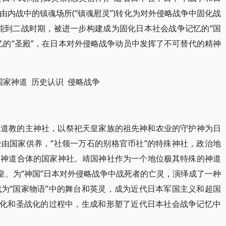
内战中的镇魂场所(“镇魂慰灵”)转化为对外侵略战争中固化战
职能到二战时期，被进一步构建成为固化日本社会战争记忆的“国
忆的“圣殿”，在日本对外侵略战争动员中发挥了不可替代的精神
国家神道 历史认识 侵略战争
神道教的主神社，以祭祀天皇家族的祖先神和农业的守护神为日
由国家供养，“社领一万石的别格官币社”的特殊神社，政治地
与神道合体的国家神社。靖国神社作为一个地位极其特殊的神道
皇、为“神国”日本对外侵略战争中战死者的亡灵，演绎成了一种
为“国家物语”中的舞台和英灵，成为近代日本军国主义和超国
当化和圣战化的过程中，生成和形塑了近代日本社会战争记忆中