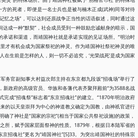
英灵”的特殊场所。由于靖国神社被赋予“别格官币社”的特殊地
一方的死者，即便是一名士兵也是被与楠木正成(武神)同等对待
殊的“记忆之场”，可以达到还原战争正当性的话语叙述，同时通过这
间达成一种“默契”，社会成员受到一种鼓励忠诚献身的暗示，国
”的承诺和渠道，而靖国神社就是承诺实现的见证场所。“明治时
社里才有机会成为国家祭祀的神灵。作为靖国神社祭祀神灵的唯
人在生前是怎样的人，则一切不必追究，‘光荣战死’是成为国家
政府军务官副知事大村益次郎主持在东京都九段坂“招魂场”举行了
，新政府的高级官员、华族和各藩代表齐聚拜殿前“为3588名战
式完成“招魂祭”标志着“东京招魂社”的建立。“1870年明治政府
出来的以天皇崇拜为中心的神道教义确定为国教，由神祇官进行
一步明确了神社是“国家的宗祀”(相当于国家公共祭祀设施)的政策，
之所，赋予国家层面祭神的性质。1879年，根据日本陆军省的
京招魂社”更名为“靖国神社”[5]33。为突出靖国神社的特殊宗