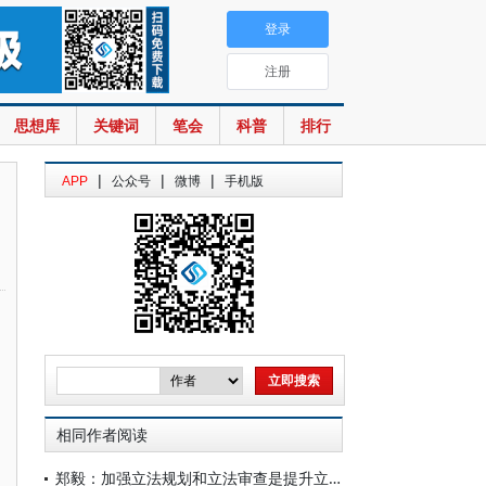
登录
注册
思想库
关键词
笔会
科普
排行
|
|
|
APP
公众号
微博
手机版
相同作者阅读
郑毅：加强立法规划和立法审查是提升立法质量的重要环节