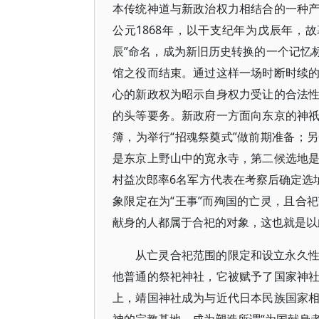
本传统神道与新政治权力相结合的一种
公元1868年，以干支纪年为戊辰年，
辰”命名，成为新旧历史转换的一个记忆标
馆之役而结束。通过这样一场时断时续
心的新政权为昭示自身权力受让的合法
的头等要务。新政府一方面向东京的神
簿，为举行“招魂祭奠式”做前期准备；
是东京上野山中的宽永寺，第二候选地
村益次郎率6名军方代表在考察后确定选
象限定在为“王事”而殉国的亡灵，且合
献身的人都属于合祀的对象，这也就是以
从亡灵合祀范围的限定和设立永久
他普通的祭祀神社，它被赋予了国家神
上，靖国神社成为与近代日本民族国家