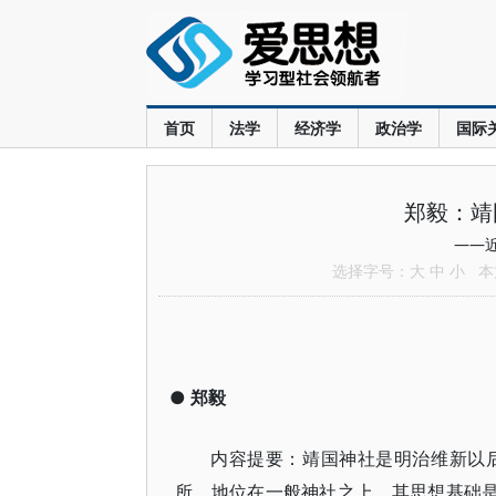
首页
法学
经济学
政治学
国际
郑毅：靖
——
选择字号：
大
中
小
本文
●
郑毅
内容提要：靖国神社是明治维新以
所，地位在一般神社之上，其思想基础是