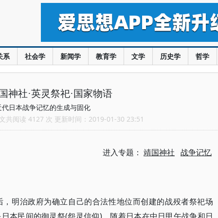
关系
社会学
新闻学
教育学
文学
历史学
哲学
国神社·英灵祭祀·国家物语
近代日本战争记忆的生成与固化
共阅读 4127 次 更新时间：2019-01-30 23:51
进入专题：
靖国神社
战争记忆
后，明治政府为确立自己的合法性地位而创建的战殁者祭祀场
日本民间的御灵祭(怨灵信仰)。随着日本在中日甲午战争和日