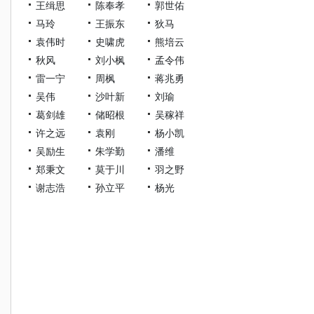
王缉思
陈奉孝
郭世佑
马玲
王振东
狄马
袁伟时
史啸虎
熊培云
秋风
刘小枫
孟令伟
雷一宁
周枫
蒋兆勇
吴伟
沙叶新
刘瑜
葛剑雄
储昭根
吴稼祥
许之远
袁刚
杨小凯
吴励生
朱学勤
潘维
郑秉文
莫于川
羽之野
谢志浩
孙立平
杨光