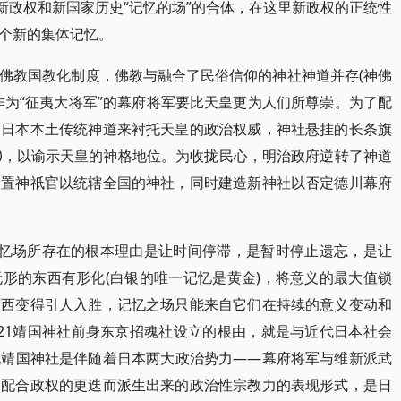
新政权和新国家历史“记忆的场”的合体，在这里新政权的正统性
个新的集体记忆。
佛教国教化制度，佛教与融合了民俗信仰的神社神道并存(神佛
作为“征夷大将军”的幕府将军要比天皇更为人们所尊崇。为了配
用日本本土传统神道来衬托天皇的政治权威，神社悬挂的长条旗
②，以谕示天皇的神格地位。为收拢民心，明治政府逆转了神道
设置神祇官以统辖全国的神社，同时建造新神社以否定德川幕府
记忆场所存在的根本理由是让时间停滞，是暂时停止遗忘，是让
形的东西有形化(白银的唯一记忆是黄金)，将意义的最大值锁
东西变得引人入胜，记忆之场只能来自它们在持续的意义变动和
]21靖国神社前身东京招魂社设立的根由，就是与近代日本社会
说靖国神社是伴随着日本两大政治势力——幕府将军与维新派武
了配合政权的更迭而派生出来的政治性宗教力的表现形式，是日