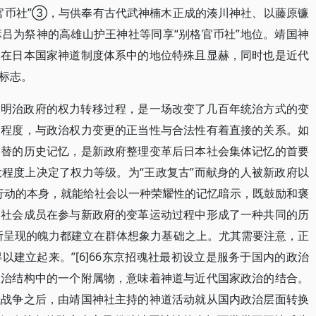
官币社”③，与供奉有古代武神楠木正成的湊川神社、以藤原镰
吕为祭神的高雄山护王神社等同享“别格官币社”地位。靖国神
它在日本国家神道制度体系中的地位特殊且显赫，同时也是近代
标志。
的明治政府的权力转移过程，是一场改变了几百年统治方式的变
受程度，与政治权力变更的正当性与合法性有着直接的关系。如
更替的历史记忆，是新政府整理变革后日本社会集体记忆的首要
程度上决定了权力等级。为“王政复古”而献身的人被新政府以
”行动的本身，就能给社会以一种荣耀性的记忆暗示，既鼓励和褒
使社会成员在参与新政府的变革运动过程中形成了一种共同的历
所呈现的魄力都建立在群体想象力基础之上。尤其需要注意，正
建立起来。”[6]66东京招魂社最初设立是服务于国内的政治
政治结构中的一个附属物，意味着神道与近代国家政治的结合。
俄战争之后，由靖国神社主持的神道活动就从国内政治层面转换