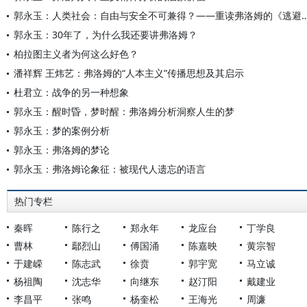
郭永玉：人类社会：自由与安全不可兼得？——重读弗
郭永玉：30年了，为什么我还要讲弗洛姆？
柏拉图主义者为何这么好色？
潘祥辉 王炜艺：弗洛姆的“人本主义”传播思想及其启示
杜君立：战争的另一种想象
郭永玉：醒时昏，梦时醒：弗洛姆分析洞察人生的梦
郭永玉：梦的案例分析
郭永玉：弗洛姆的梦论
郭永玉：弗洛姆论象征：被现代人遗忘的语言
热门专栏
秦晖
陈行之
郑永年
龙应台
丁学良
曹林
鄢烈山
傅国涌
陈嘉映
黄宗智
于建嵘
陈志武
徐贲
郭宇宽
马立诚
杨祖陶
沈志华
向继东
赵汀阳
戴建业
李昌平
张鸣
杨奎松
王海光
周濂