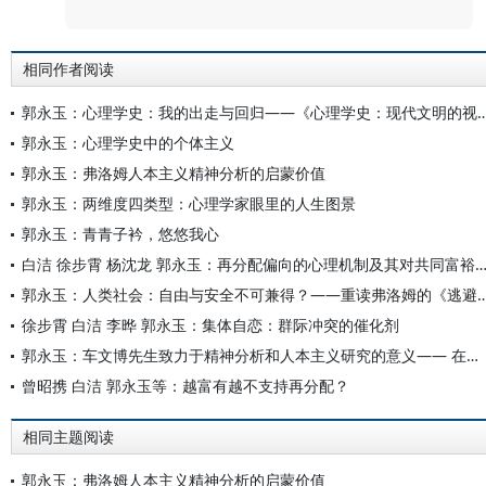
相同作者阅读
郭永玉：心理学史：我的出走与回归——《心理学史：
郭永玉：心理学史中的个体主义
郭永玉：弗洛姆人本主义精神分析的启蒙价值
郭永玉：两维度四类型：心理学家眼里的人生图景
郭永玉：青青子衿，悠悠我心
白洁 徐步霄 杨沈龙 郭永玉：再分配偏向的心理机制及其对共同富
郭永玉：人类社会：自由与安全不可兼得？——重读弗
徐步霄 白洁 李晔 郭永玉：集体自恋：群际冲突的催化剂
郭永玉：车文博先生致力于精神分析和人本主义研究的意义—— 在车文博先生追思会上的发言
曾昭携 白洁 郭永玉等：越富有越不支持再分配？
相同主题阅读
郭永玉：弗洛姆人本主义精神分析的启蒙价值