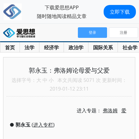
下载爱思想APP
立即下载
随时随地阅读精品文章
登录
注册
首页
法学
经济学
政治学
国际关系
社会学
郭永玉：弗洛姆论母爱与父爱
选择字号：
大
中
小
本文共阅读 5071 次 更新时间：
2019-01-12 23:11
进入专题：
弗洛姆
爱
●
郭永玉
(
进入专栏
)